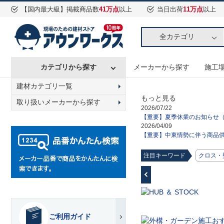
【国内最大級】掲載商品数
41万点
以上
当日出荷
11万点
以上
全カテゴリ
カテゴリから探す
メーカーから探す
施工
建材カテゴリ一覧
もっと見る
取り扱いメーカーから探す
2026/07/22
【重要】夏季休業のお知らせ（2
2026/04/09
【重要】中東情勢に伴う商品
注目キーワード
クロス・
ご利用ガイド