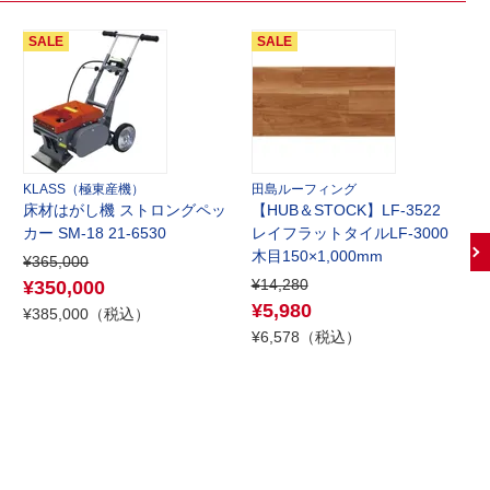
KLASS（極東産機）
田島ルーフィング
床材はがし機 ストロングペッ
【HUB＆STOCK】LF-3522
L
カー SM-18 21-6530
レイフラットタイルLF-3000
O
木目150×1,000mm
¥365,000
¥14,280
¥
¥350,000
¥5,980
¥
¥385,000（税込）
¥6,578（税込）
¥