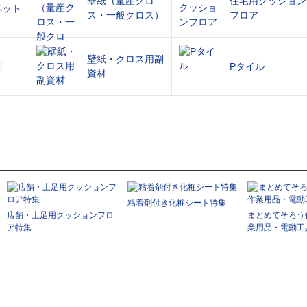
壁紙（量産クロ
住宅用クッション
ペット
ス・一般クロス）
フロア
壁紙・クロス用副
剤
Pタイル
資材
粘着剤付き化粧シート特集
店舗・土足用クッションフロ
まとめてそろう
ア特集
業用品・電動工