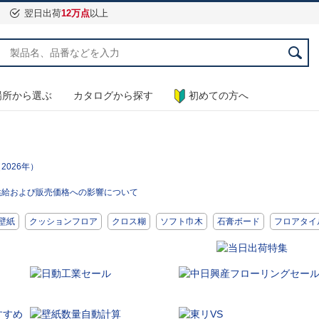
翌日出荷
12万点
以上
場所から選ぶ
カタログから探す
初めての方へ
026年）
供給および販売価格への影響について
壁紙
クッションフロア
クロス糊
ソフト巾木
石膏ボード
フロアタイ