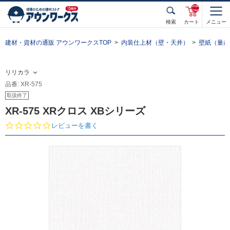
unde
fined
検索
カート
メニュー
建材・資材の通販 アウンワークスTOP
内装仕上材（壁・天井）
壁紙（量産
リリカラ
品番: XR-575
取扱終了
XR-575 XRクロス XBシリーズ
0.
レビューを書く
0
s
t
a
r
r
a
t
i
n
g