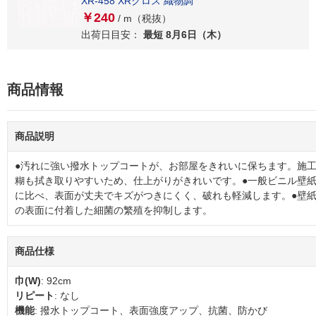
XR-458 XRクロス 織物調
￥240
/ m（税抜）
出荷日目安：
最短 8月6日（木）
商品情報
商品説明
●汚れに強い撥水トップコートが、お部屋をきれいに保ちます。施
糊も拭き取りやすいため、仕上がりがきれいです。●一般ビニル壁
に比べ、表面が丈夫でキズがつきにくく、破れも軽減します。●壁
の表面に付着した細菌の繁殖を抑制します。
商品仕様
巾(W)
: 92cm
リピート
: なし
機能
: 撥水トップコート、表面強度アップ、抗菌、防かび