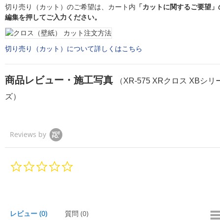
切り売り（カット）のご希望は、カート内
「カットに関するご要望」
編集を押してご入力ください。
切り売り（カット）について詳しくはこちら
商品レビュー・施工写真
（XR-575 XRクロス XBシリ
ズ）
Reviews by
0.
0
s
t
a
r
レビュー
(0)
質問
(0)
r