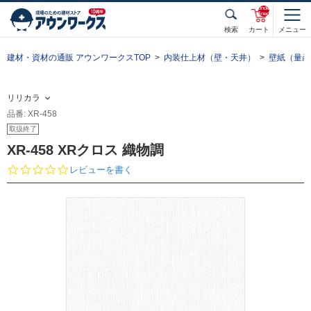
unde
fined
検索
カート
メニュー
建材・資材の通販 アウンワークスTOP
内装仕上材（壁・天井）
壁紙（量産
リリカラ
品番: XR-458
取扱終了
XR-458 XRクロス 織物調
0.
レビューを書く
0
s
t
a
r
r
a
t
i
n
g