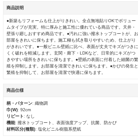
商品説明
●新築もリフォームも仕上がりきれい。全点無地貼りOKでボリュー
ムタイプが充実。特に厚みと施工性に優れている商品です。天井・
壁張り廻しおすすめ商品です。●汚れに強い撥水トップコートが、
部屋をきれいに保ちます。施工糊も拭き取りやすいため、仕上がり
がきれいです。●一般ビニル壁紙に比べ、表面が丈夫でキズがつき
くく破れを軽減します。玄関・廊下・LDKなど、日常的にキズがつ
きやすい場所をきれいに保ちます。●壁紙の表面に付着した細菌の
殖を抑制します。お部屋を清潔できれいに保ちます。●かびの発生
繁殖を抑制して、お部屋を清潔で快適に保ちます。
商品仕様
柄・パターン
: 織物調
巾(W)
: 92cm
リピート
: なし
機能
: 撥水トップコート、表面強度アップ、抗菌、防かび
材料区分(種類)
: 塩化ビニル樹脂系壁紙