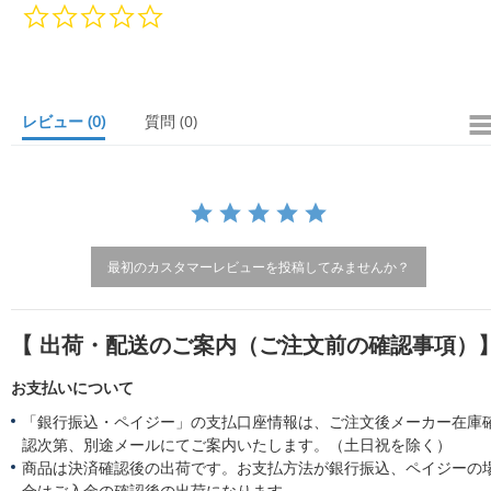
0.
0
s
t
a
r
レビュー
(0)
質問
(0)
r
a
t
i
n
g
最初のカスタマーレビューを投稿してみませんか？
【 出荷・配送のご案内（ご注文前の確認事項）
お支払いについて
「銀行振込・ペイジー」の支払口座情報は、ご注文後メーカー在庫
認次第、別途メールにてご案内いたします。（土日祝を除く）
商品は決済確認後の出荷です。お支払方法が銀行振込、ペイジーの