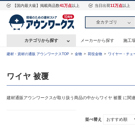
【国内最大級】掲載商品数
41万点
以上
当日出荷
11万点
以上
全カテゴリ
カテゴリから探す
メーカーから探す
施工
建材・資材の通販 アウンワークスTOP
金物
荷役金物
ワイヤー・チェ
ワイヤ 被覆
建材通販アウンワークスが取り扱う商品の中からワイヤ 被覆 に関
並べ替え