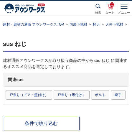
unde
fined
検索
カート
メニュー
建材・資材の通販 アウンワークスTOP
内装下地材
軽天
天井下地材
sus ねじ
建材通販アウンワークスが取り扱う商品の中からsus ねじ に関連す
るオススメ商品を選定しております。
関連sus
戸当り（ドア・壁付け）
戸当り（床付け）
ボルト
継手
条件で絞り込む