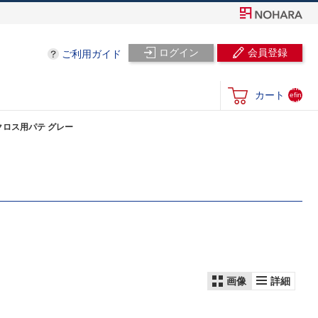
ログイン
会員登録
ご利用ガイド
und
カート
efin
ed
クロス用パテ グレー
画像
詳細