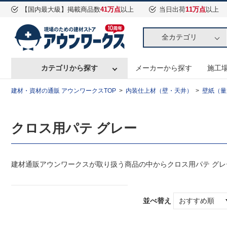
【国内最大級】掲載商品数
41万点
以上
当日出荷
11万点
以上
全カテゴリ
カテゴリから探す
メーカーから探す
施工
建材・資材の通販 アウンワークスTOP
内装仕上材（壁・天井）
壁紙（量
クロス用パテ グレー
建材通販アウンワークスが取り扱う商品の中からクロス用パテ グ
並べ替え