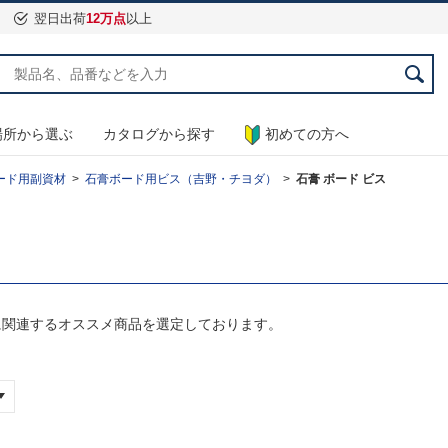
翌日出荷
12万点
以上
場所から選ぶ
カタログから探す
初めての方へ
ード用副資材
石膏ボード用ビス（吉野・チヨダ）
石膏 ボード ビス
に関連するオススメ商品を選定しております。