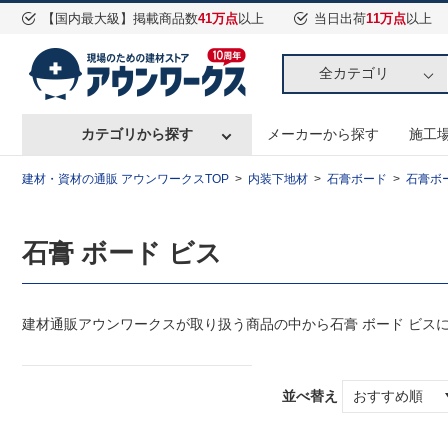
【国内最大級】掲載商品数
41万点
以上
当日出荷
11万点
以上
全カテゴリ
カテゴリから探す
メーカーから探す
施工
建材・資材の通販 アウンワークスTOP
内装下地材
石膏ボード
石膏ボ
石膏 ボード ビス
建材通販アウンワークスが取り扱う商品の中から石膏 ボード ビス
並べ替え