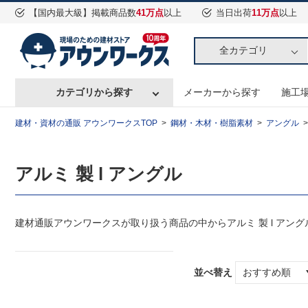
【国内最大級】掲載商品数
41万点
以上
当日出荷
11万点
以上
全カテゴリ
カテゴリから探す
メーカーから探す
施工
建材・資材の通販 アウンワークスTOP
鋼材・木材・樹脂素材
アングル
アルミ 製 l アングル
建材通販アウンワークスが取り扱う商品の中からアルミ 製 l アン
並べ替え