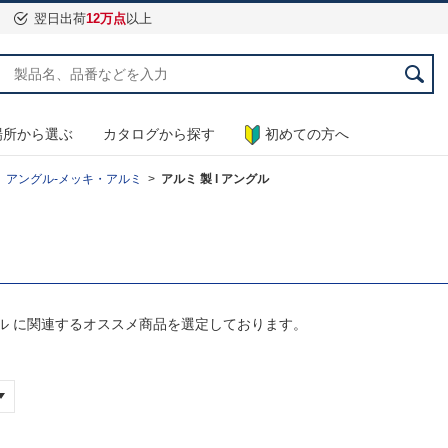
翌日出荷
12万点
以上
場所から選ぶ
カタログから探す
初めての方へ
アングル-メッキ・アルミ
アルミ 製 l アングル
グル に関連するオススメ商品を選定しております。