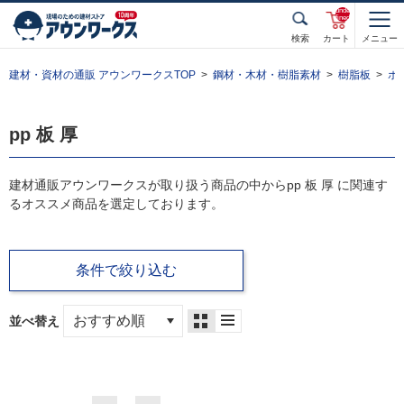
unde
fined
検索
カート
メニュー
建材・資材の通販 アウンワークスTOP
鋼材・木材・樹脂素材
樹脂板
ポ
pp 板 厚
建材通販アウンワークスが取り扱う商品の中からpp 板 厚 に関連す
るオススメ商品を選定しております。
条件で絞り込む
並べ替え