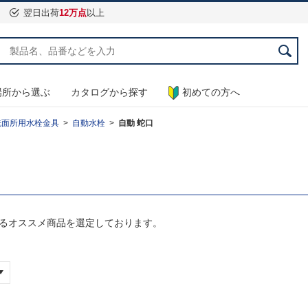
翌日出荷
12万点
以上
場所から選ぶ
カタログから探す
初めての方へ
洗面所用水栓金具
自動水栓
自動 蛇口
するオススメ商品を選定しております。