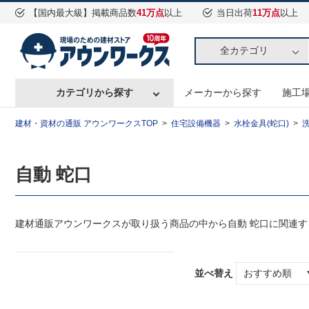
【国内最大級】掲載商品数
41万点
以上
当日出荷
11万点
以上
全カテゴリ
カテゴリから探す
メーカーから探す
施工
建材・資材の通販 アウンワークスTOP
住宅設備機器
水栓金具(蛇口)
自動 蛇口
建材通販アウンワークスが取り扱う商品の中から自動 蛇口に関連
並べ替え