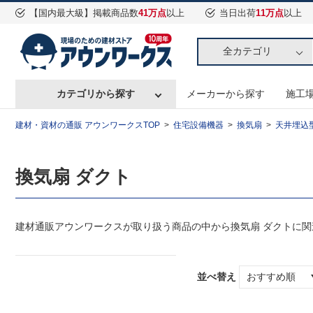
【国内最大級】掲載商品数
41万点
以上
当日出荷
11万点
以上
全カテゴリ
カテゴリから探す
メーカーから探す
施工
建材・資材の通販 アウンワークスTOP
住宅設備機器
換気扇
天井埋込
換気扇 ダクト
建材通販アウンワークスが取り扱う商品の中から換気扇 ダクトに
並べ替え