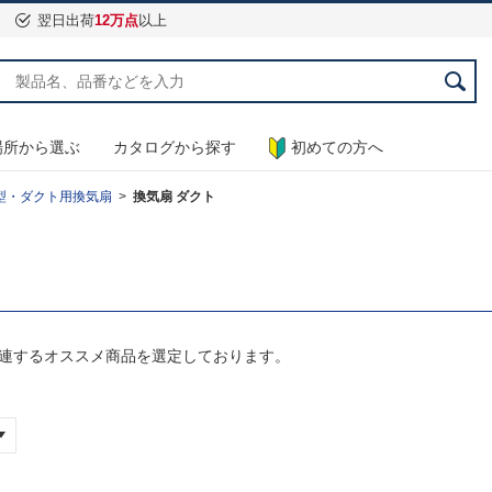
翌日出荷
12万点
以上
場所から選ぶ
カタログから探す
初めての方へ
型・ダクト用換気扇
換気扇 ダクト
関連するオススメ商品を選定しております。