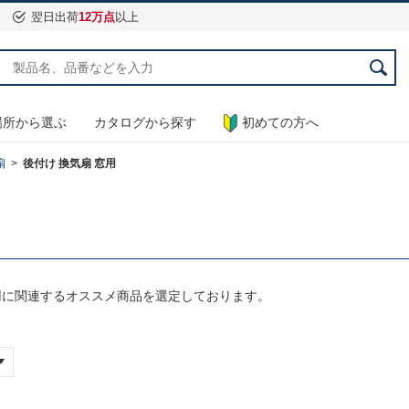
翌日出荷
12万点
以上
場所から選ぶ
カタログから探す
初めての方へ
扇
後付け 換気扇 窓用
用に関連するオススメ商品を選定しております。