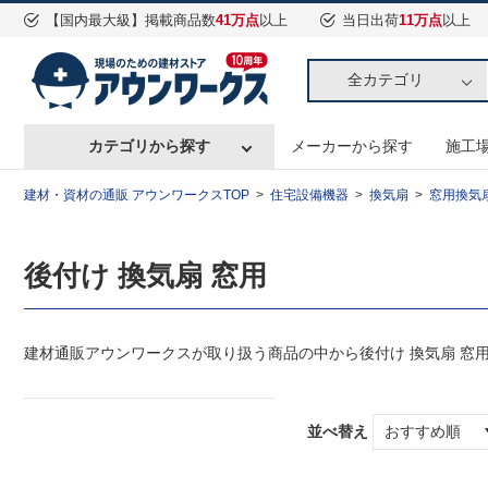
【国内最大級】掲載商品数
41万点
以上
当日出荷
11万点
以上
全カテゴリ
カテゴリから探す
メーカーから探す
施工
建材・資材の通販 アウンワークスTOP
住宅設備機器
換気扇
窓用換気
後付け 換気扇 窓用
建材通販アウンワークスが取り扱う商品の中から後付け 換気扇 窓
並べ替え