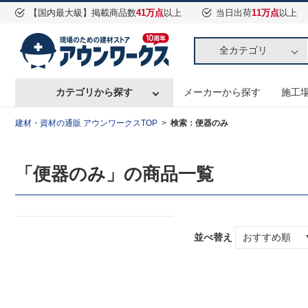
【国内最大級】掲載商品数
41万点
以上
当日出荷
11万点
以上
全カテゴリ
カテゴリから探す
メーカーから探す
施工
建材・資材の通販 アウンワークスTOP
検索：便器のみ
「便器のみ」の商品一覧
並べ替え