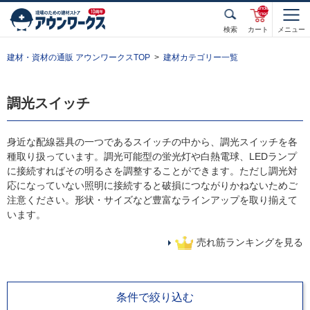
unde
fined
検索
カート
メニュー
建材・資材の通販 アウンワークスTOP
建材カテゴリー一覧
調光スイッチ
身近な配線器具の一つであるスイッチの中から、調光スイッチを各
種取り扱っています。調光可能型の蛍光灯や白熱電球、LEDランプ
に接続すればその明るさを調整することができます。ただし調光対
応になっていない照明に接続すると破損につながりかねないためご
注意ください。形状・サイズなど豊富なラインアップを取り揃えて
います。
売れ筋ランキングを見る
条件で絞り込む