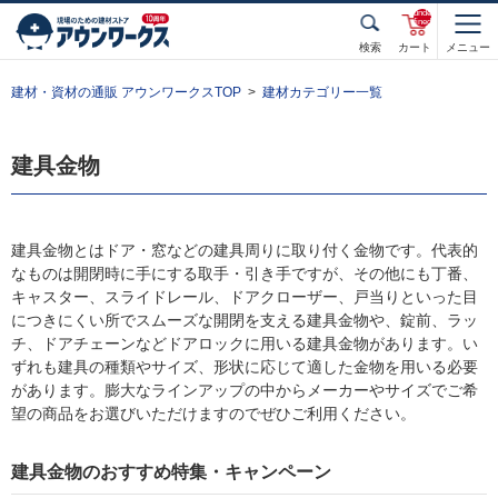
unde
fined
検索
カート
メニュー
建材・資材の通販 アウンワークスTOP
建材カテゴリー一覧
建具金物
建具金物とはドア・窓などの建具周りに取り付く金物です。代表的
なものは開閉時に手にする取手・引き手ですが、その他にも丁番、
キャスター、スライドレール、ドアクローザー、戸当りといった目
につきにくい所でスムーズな開閉を支える建具金物や、錠前、ラッ
チ、ドアチェーンなどドアロックに用いる建具金物があります。い
ずれも建具の種類やサイズ、形状に応じて適した金物を用いる必要
があります。膨大なラインアップの中からメーカーやサイズでご希
望の商品をお選びいただけますのでぜひご利用ください。
建具金物のおすすめ特集・キャンペーン