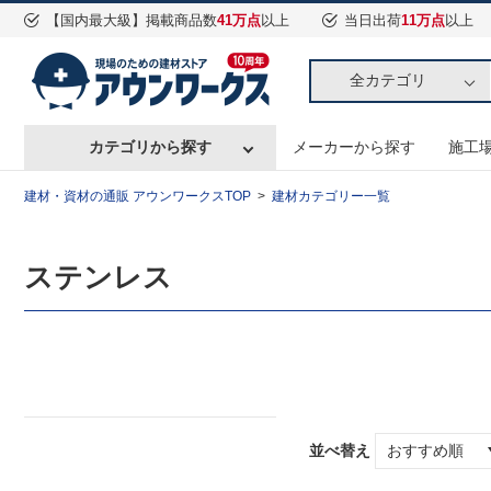
【国内最大級】掲載商品数
41万点
以上
当日出荷
11万点
以上
全カテゴリ
カテゴリから探す
メーカーから探す
施工
建材・資材の通販 アウンワークスTOP
建材カテゴリー一覧
ステンレス
並べ替え