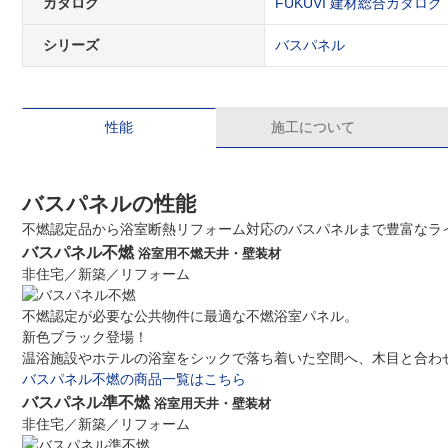
カタログ
FUKUVI 建材総合カタログ
シリーズ
バスパネル
性能
施工について
バスパネルの性能
不燃認定品から浴室断熱リフォーム対応のバスパネルまで豊富なラ
バスパネル不燃
浴室用不燃天井・壁装材
非住宅／新築／リフォーム
不燃認定が必要な公共物件に最適な不燃浴室パネル。
新色ブラック登場！
温浴施設やホテルの浴室をシックで落ち着いた空間へ、木目と合わ
バスパネル不燃の商品一覧はこちら
バスパネル準不燃
浴室用天井・壁装材
非住宅／新築／リフォーム