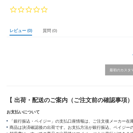
0.
0
s
t
a
レビュー
(0)
質問
(0)
r
r
a
t
i
n
g
最初のカスタ
【 出荷・配送のご案内（ご注文前の確認事項
お支払いについて
「銀行振込・ペイジー」の支払口座情報は、ご注文後メーカー在
商品は決済確認後の出荷です。お支払方法が銀行振込、ペイジー