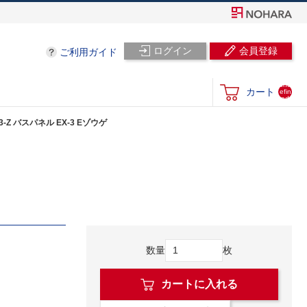
ログイン
会員登録
ご利用ガイド
und
カート
efin
ed
3-Z バスパネル EX-3 Eゾウゲ
数量
枚
カートに入れる