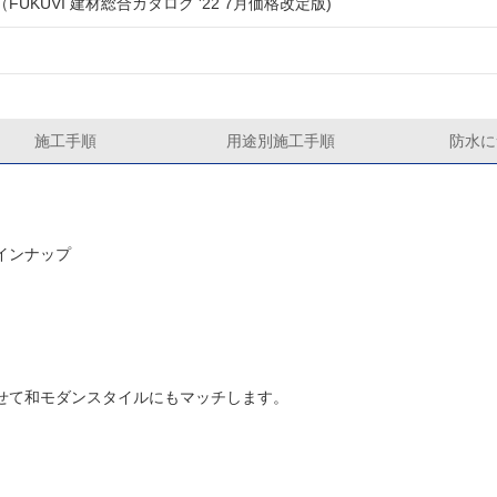
（FUKUVI 建材総合カタログ '22 7月価格改定版)
施工手順
用途別施工手順
防水に
インナップ
せて和モダンスタイルにもマッチします。