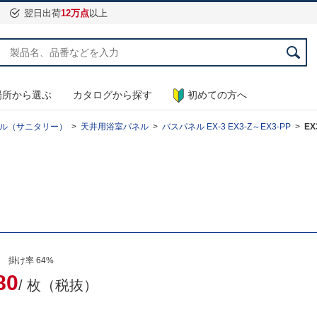
翌日出荷
12万点
以上
場所から選ぶ
カタログから探す
初めての方へ
ル（サニタリー）
天井用浴室パネル
バスパネル EX-3 EX3-Z～EX3-PP
EX
 掛け率 64%
80
/ 枚（税抜）