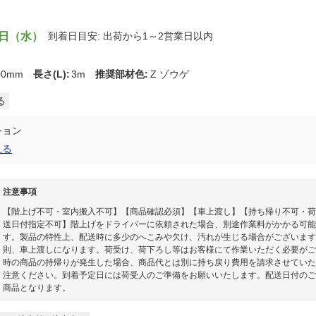
9日（水）
到着日目安: 出荷から1～2営業日以内
00mm
長さ(L)
:
3m
推奨部材色
:
Z ゾウゲ
る
ション
見る
注意事項
【階上げ不可・室内搬入不可】【商品確認必須】【車上渡し】【持ち帰り不可・荷
送日付指定不可】階上げをドライバーに依頼された場合、別途作業料がかかる可能
す。製品の特性上、配送時に多少のへこみや欠け、汚れが生じる場合がございます
則、車上渡しになります。荷受け、荷下ろし等はお客様にて作業いただく必要がご
時の商品の持帰りが発生した場合、商品代とは別に持ち戻り費用を請求させていた
注意ください。到着予定日には荷受人のご準備をお願いいたします。​配送日付の
商品となります。