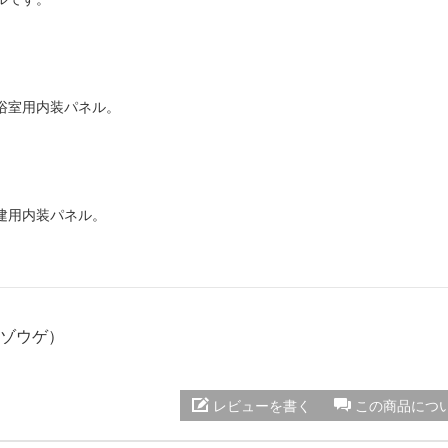
浴室用内装パネル。
建用内装パネル。
 Eゾウゲ）
レビューを書く
この商品につ