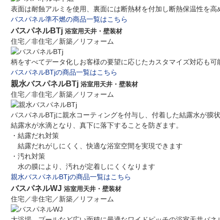
表面は耐蝕アルミを使用、裏面には断熱材を付加し断熱保温性を高
バスパネル準不燃の商品一覧はこちら
バスパネルBTj
浴室用天井・壁装材
住宅／非住宅／新築／リフォーム
柄をすべてデータ化しお客様の要望に応じたカスタマイズ対応も可
バスパネルBTjの商品一覧はこちら
親水バスパネルBTj
浴室用天井・壁装材
住宅／非住宅／新築／リフォーム
バスパネルBTjに親水コーティングを付与し、付着した結露水が膜
結露水が水滴となり、真下に落下することを防ぎます。
・結露だれ対策
結露だれがしにくく、快適な浴室空間を実現できます
・汚れ対策
水の膜により、汚れが定着しにくくなります
親水バスパネルBTjの商品一覧はこちら
バスパネルWJ
浴室用天井・壁装材
住宅／非住宅／新築／リフォーム
大浴場、プールなど広い面積に最適なワイドピッチの浴室天井パネ