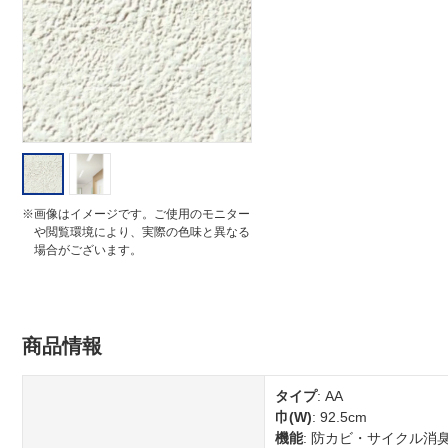
i
n
g
※画像はイメージです。ご使用のモニター
や閲覧環境により、実際の色味と異なる
場合がございます。
商品情報
タイプ
: AA
巾(W)
: 92.5cm
機能
: 防カビ・サイクル消