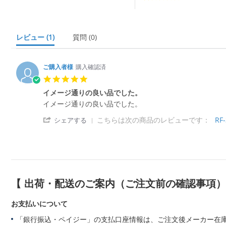
r
r
a
t
i
レビュー
(1)
質問
(0)
n
g
ご購入者様
購入確認済
5.
0
イメージ通りの良い品でした。
s
R
r
イメージ通りの良い品でした。
t
e
e
a
'
こちらは次の商品のレビューです：
RF
v
v
シェアする
r
S
i
i
r
h
e
e
a
a
w
w
t
r
b
s
i
e
y
t
n
R
ご
a
g
e
購
t
【 出荷・配送のご案内（ご注文前の確認事項
v
入
i
i
者
n
お支払いについて
e
様
g
w
o
イ
「銀行振込・ペイジー」の支払口座情報は、ご注文後メーカー在
b
n
メ