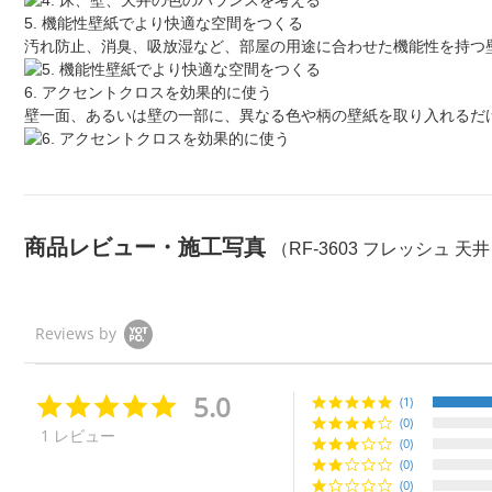
5. 機能性壁紙でより快適な空間をつくる
汚れ防止、消臭、吸放湿など、部屋の用途に合わせた機能性を持つ
6. アクセントクロスを効果的に使う
壁一面、あるいは壁の一部に、異なる色や柄の壁紙を取り入れるだ
商品レビュー・施工写真
（RF-3603 フレッシュ 天
Reviews by
5.0
5.
(1)
0
(0)
1 レビュー
s
(0)
t
(0)
a
(0)