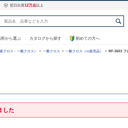
翌日出荷
12万点
以上
場所から選ぶ
カタログから探す
初めての方へ
産クロス・一般クロス）
一般クロス
一般クロス（ｍ販売品）
RF-3603
ました