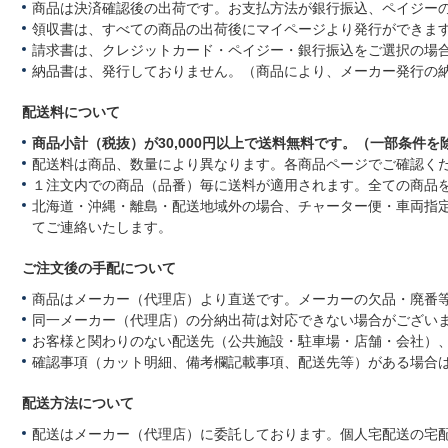
商品は決済確認後の出荷です。お支払方法が銀行振込、ペイジー
y
1
ー
ご
6
ジ
領収書は、すべての商品の出荷後にマイページより発行ができます
購
F
通
請求書は、クレジットカード・ペイジー・銀行振込をご選択の場
入
e
り
納品書は、発行しておりません。（商品により、メーカー発行の
者
b
の
様
2
良
o
配送料について
0
い
n
1
品
商品小計（税抜）が30,000円以上で送料無料です。（一部条件を
1
7
で
6
し
配送料は商品、数量により異なります。各商品ページでご確認く
F
た。
１注文内での商品（品番）毎に送料が適用されます。全ての商品
e
北海道・沖縄・離島・配送地域外の場合、チャーター便・車両指
b
てご連絡いたします。
2
0
1
ご注文後の手配について
7
商品はメーカー（代理店）より直送です。メーカーの欠品・廃番
同一メーカー（代理店）の分納出荷は対応できない場合がござい
お客様と関わりのない配送先（公共施設・駐車場・店舗・会社）
確認事項（カット明細、備考欄記載事項、配送先等）がある場合
配送方法について
配送はメーカー（代理店）に委託しております。個人宅配送の宅