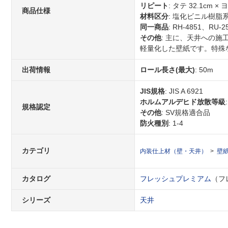
リピート
: タテ 32.1cm × 
商品仕様
材料区分
: 塩化ビニル樹脂
同一商品
: RH-4851、RU-2
その他
: 主に、天井への施
軽量化した壁紙です。特殊
出荷情報
ロール長さ(最大)
: 50m
JIS規格
: JIS A 6921
ホルムアルデヒド放散等級
規格認定
その他
: SV規格適合品
防火種別
: 1-4
カテゴリ
内装仕上材（壁・天井）
壁
カタログ
フレッシュプレミアム
（フレ
シリーズ
天井