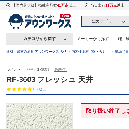
【国内最大級】掲載商品数
41万点
以上
当日出荷
11万点
以上
全カテゴリ
カテゴリから探す
メーカーから探す
施工
建材・資材の通販 アウンワークスTOP
内装仕上材（壁・天井）
壁紙（量
ルノン
品番: RF-3603
取扱終了
RF-3603 フレッシュ 天井
5.
1 レビュー
0
s
t
a
取り扱い終了し
r
r
a
t