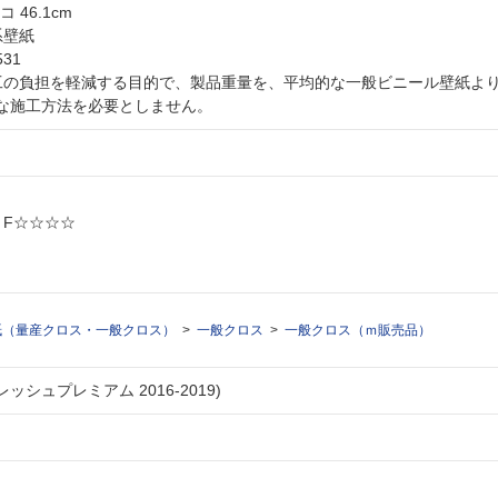
ヨコ 46.1cm
系壁紙
531
工の負担を軽減する目的で、製品重量を、平均的な一般ビニール壁紙より約
な施工方法を必要としません。
: F☆☆☆☆
紙（量産クロス・一般クロス）
一般クロス
一般クロス（ｍ販売品）
ッシュプレミアム 2016-2019)