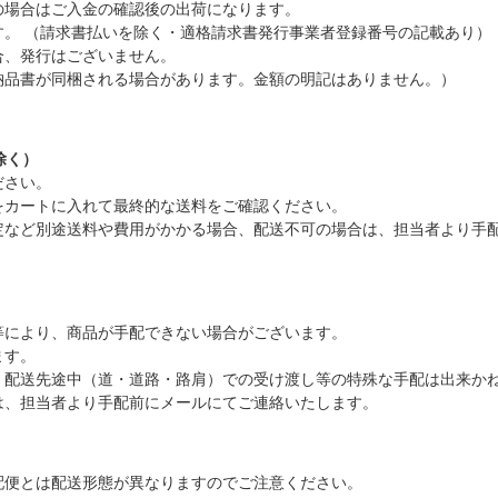
の場合はご入金の確認後の出荷になります。
。 （請求書払いを除く・適格請求書発行事業者登録番号の記載あり）
合、発行はございません。
納品書が同梱される場合があります。金額の明記はありません。）
除く）
ださい。
をカートに入れて最終的な送料をご確認ください。
定など別途送料や費用がかかる場合、配送不可の場合は、担当者より手
等により、商品が手配できない場合がございます。
ます。
、配送先途中（道・道路・路肩）での受け渡し等の特殊な手配は出来か
は、担当者より手配前にメールにてご連絡いたします。
配便とは配送形態が異なりますのでご注意ください。