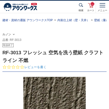
unde
fined
検索
カート
メニュー
建材・資材の通販 アウンワークスTOP
内装仕上材（壁・天井）
壁紙（量産
ルノン
品番: RF-3013
取扱終了
RF-3013 フレッシュ 空気を洗う壁紙 クラフト
ライン 不燃
0.
レビューを書く
0
s
t
a
r
r
a
t
i
n