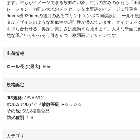
ます。誰もがイメージできる故郷の印象。生活の営みのかたち「田
レーション。力強い大地のメッセージを土壁調のイメージに昇華させ
9mm×横920mmの迫力のあるプリントエンボス同調設計。一見不
タルデザインのような相似性や規則性が潜んでいます。ダイナミッ
を持ち合わせる、奥深い美しさは感動すら覚えます。大きな壁面に
然な風合いがいっそう引き立つ、格調高いデザインです。
出荷情報
ロール長さ(最大)
: 50m
規格認定
JIS規格
: JIS A 6921
ホルムアルデヒド放散等級
: F☆☆☆☆
その他
: SV規格適合品
防火種別
: 1-4
カテゴリ