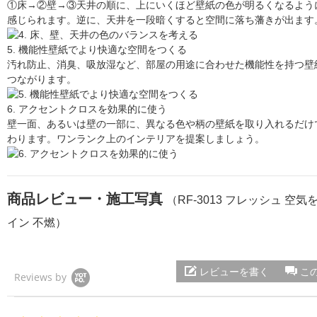
①床→②壁→③天井の順に、上にいくほど壁紙の色が明るくなるよう
感じられます。逆に、天井を一段暗くすると空間に落ち藩きが出ます
5. 機能性壁紙でより快適な空間をつくる
汚れ防止、消臭、吸放湿など、部屋の用途に合わせた機能性を持つ壁
つながります。
6. アクセントクロスを効果的に使う
壁一面、あるいは壁の一部に、異なる色や柄の壁紙を取り入れるだけ
わります。ワンランク上のインテリアを提案しましょう。
商品レビュー・施工写真
（RF-3013 フレッシュ 空
イン 不燃）
レビューを書く
こ
Reviews by