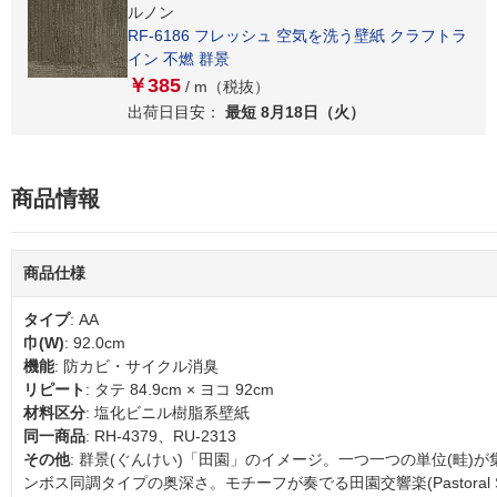
ルノン
RF-6186 フレッシュ 空気を洗う壁紙 クラフトラ
イン 不燃 群景
￥385
/ m（税抜）
出荷日目安：
最短 8月18日（火）
商品情報
商品仕様
タイプ
: AA
巾(W)
: 92.0cm
機能
: 防カビ・サイクル消臭
リピート
: タテ 84.9cm × ヨコ 92cm
材料区分
: 塩化ビニル樹脂系壁紙
同一商品
: RH-4379、RU-2313
その他
: 群景(ぐんけい)「田園」のイメージ。一つ一つの単位(畦)
ンボス同調タイプの奥深さ。モチーフが奏でる田園交響楽(Pastoral S