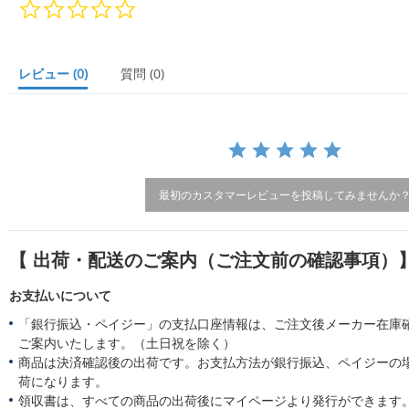
0.
0
s
t
a
レビュー
(0)
質問
(0)
r
r
a
t
i
n
g
最初のカスタマーレビューを投稿してみませんか
【 出荷・配送のご案内（ご注文前の確認事項）
お支払いについて
「銀行振込・ペイジー」の支払口座情報は、ご注文後メーカー在庫
ご案内いたします。（土日祝を除く）
商品は決済確認後の出荷です。お支払方法が銀行振込、ペイジーの
荷になります。
領収書は、すべての商品の出荷後にマイページより発行ができます。