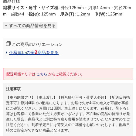
商品仕様
縦横サイズ・角寸・サイズ種
:
外径125mm・刃厚1.4mm・穴径20m
m・歯数44
径(φ)
:
125mm
厚み(T)
:
1.2mm
巾(W)
:
125mm
すべての商品情報を見る
この商品のバリエーション
2
仕様違いの全
商品を見る
配送可能エリアは
こちら
からご確認ください。
注意事項
【車両制限アリ】【車上渡し】【持ち帰り不可・荷受人必須】【配送日時指
定不可】原則4t車での配送になります。お届け先が4t車の進入が可能か事前
にご確認ください。お届けは原則、車上渡しになります。荷受け、荷下ろし
等はお客様にて作業いただく必要がございます。不在時の商品の持帰りが発
生した場合、商品代とは別に持ち戻り費用を請求させていただきますのでご
注意ください。到着予定日には荷受人のご準備をお願いいたします。配送日
時のご指定ができない商品となります。