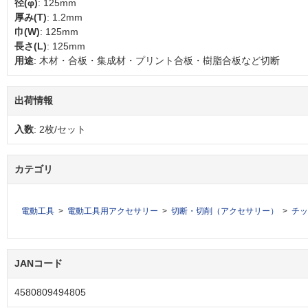
径(φ)
: 125mm
厚み(T)
: 1.2mm
巾(W)
: 125mm
長さ(L)
: 125mm
用途
: 木材・合板・集成材・プリント合板・樹脂合板など切断
出荷情報
入数
: 2枚/セット
カテゴリ
電動工具
電動工具用アクセサリー
切断・切削（アクセサリー）
チッ
JANコード
4580809494805