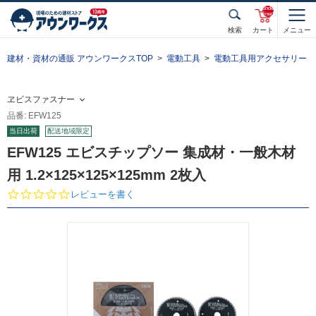
unde
fined
検索
カート
メニュー
建材・資材の通販 アウンワークスTOP
電動工具
電動工具用アクセサリー
ヱビスファスナー
品番: EFW125
当日出荷
配送地域限定
EFW125 エビスチップソー 集成材・一般木材
用 1.2×125×125×125mm 2枚入
0.
レビューを書く
0
s
t
a
r
r
a
t
i
n