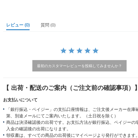
s
t
a
r
レビュー
(0)
質問
(0)
r
a
t
i
n
g
最初のカスタマーレビューを投稿してみませんか？
【 出荷・配送のご案内（ご注文前の確認事項）
お支払いについて
「銀行振込・ペイジー」の支払口座情報は、ご注文後メーカー在庫
第、別途メールにてご案内いたします。（土日祝を除く）
商品は決済確認後の出荷です。お支払方法が銀行振込、ペイジーの
入金の確認後の出荷になります。
領収書は、すべての商品の出荷後にマイページより発行ができます。