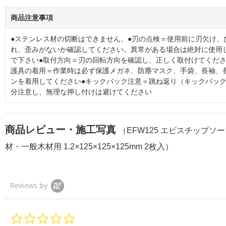
商品注意事項
●ステンレス材の切断はできません。●刃の点検＝使用前に刃欠け、
れ、歪みがないか確認してください。異常がある場合は絶対に使用
で下さい●取付方向＝刃の回転方向を確認し、正しく取付けてくださ
護具の着用＝作業時は必ず保護メガネ、防塵マスク、手袋、長袖、
ンを着用してください●キックバック注意＝跳ね返り（キックバッ
分注意し、無理な押し付けは避けてください
商品レビュー・施工写真
（EFW125 エビスチップソー
材・一般木材用 1.2×125×125×125mm 2枚入）
Reviews by
0.
0