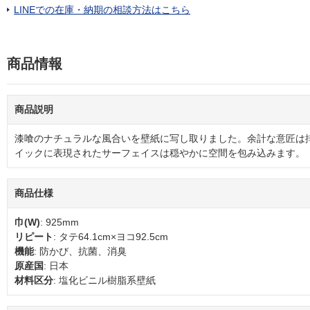
LINEでの在庫・納期の相談方法はこちら
商品情報
商品説明
漆喰のナチュラルな風合いを壁紙に写し取りました。余計な意匠は
イックに表現されたサーフェイスは穏やかに空間を包み込みます。
商品仕様
巾(W)
: 925mm
リピート
: タテ64.1cm×ヨコ92.5cm
機能
: 防かび、抗菌、消臭
原産国
: 日本
材料区分
: 塩化ビニル樹脂系壁紙