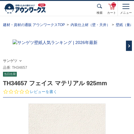
unde
fined
検索
カート
メニュー
建材・資材の通販 アウンワークスTOP
内装仕上材（壁・天井）
壁紙（量産
サンゲツ
品番: TH34657
当日出荷
TH34657 フェイス マテリアル 925mm
0.
レビューを書く
0
s
t
a
r
r
a
t