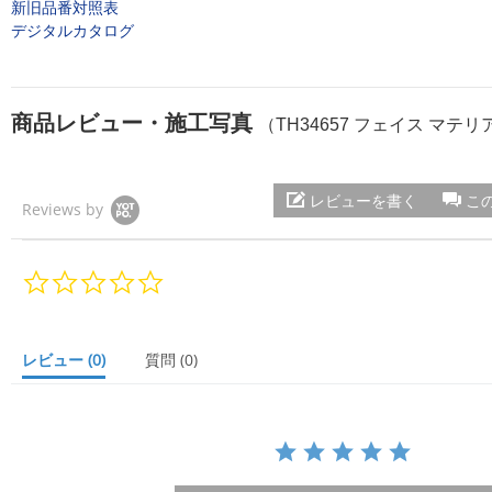
新旧品番対照表
デジタルカタログ
商品レビュー・施工写真
（TH34657 フェイス マテリ
レビューを書く
こ
Reviews by
0.
0
s
t
a
レビュー
(0)
質問
(0)
r
r
a
t
i
n
g