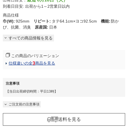
到着日目安: 出荷から1～2営業日以内
商品仕様
巾(W)
:
925mm
リピート
:
タテ64.1cm×ヨコ92.5cm
機能
:
防か
び、抗菌、消臭
原産国
:
日本
すべての商品情報を見る
この商品のバリエーション
3
仕様違いの全
商品を見る
注意事項
【当日出荷締切時間：平日13時】
ご注文前の注意事項
送料を見る