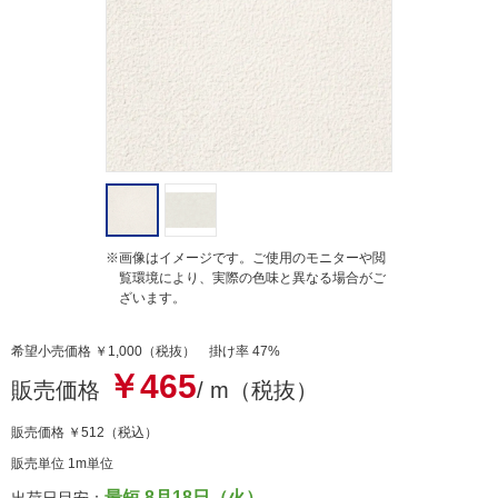
i
n
g
※画像はイメージです。ご使用のモニターや閲
覧環境により、実際の色味と異なる場合がご
ざいます。
希望小売価格 ￥1,000（税抜） 掛け率 47%
￥465
販売価格
/ m（税抜）
販売価格
￥512
（税込）
販売単位 1m単位
最短 8月18日（火）
出荷日目安：