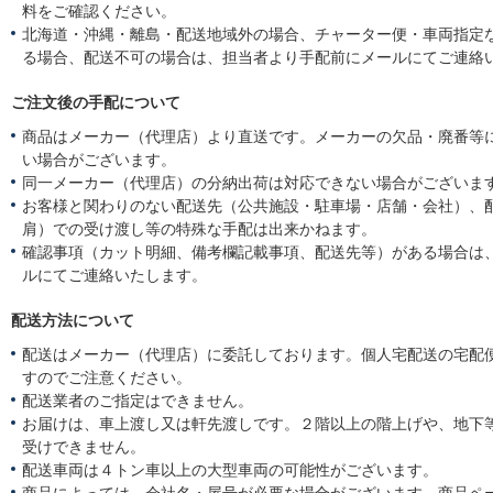
料をご確認ください。
北海道・沖縄・離島・配送地域外の場合、チャーター便・車両指定
る場合、配送不可の場合は、担当者より手配前にメールにてご連絡
ご注文後の手配について
商品はメーカー（代理店）より直送です。メーカーの欠品・廃番等
い場合がございます。
同一メーカー（代理店）の分納出荷は対応できない場合がございま
お客様と関わりのない配送先（公共施設・駐車場・店舗・会社）、
肩）での受け渡し等の特殊な手配は出来かねます。
確認事項（カット明細、備考欄記載事項、配送先等）がある場合は
ルにてご連絡いたします。
配送方法について
配送はメーカー（代理店）に委託しております。個人宅配送の宅配
すのでご注意ください。
配送業者のご指定はできません。
お届けは、車上渡し又は軒先渡しです。２階以上の階上げや、地下
受けできません。
配送車両は４トン車以上の大型車両の可能性がございます。
商品によっては、会社名・屋号が必要な場合がございます。商品ペ