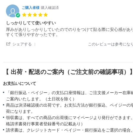
ご購入者様
購入確認済
5.
0
しっかりしてて使いやすい
s
R
r
厚みがありしっかりしていたのでのりをつけて貼る際に安心感があ
t
e
e
すくて張りやすかったです。
a
v
v
r
'
i
i
シェアする
このレビューは参考にな
r
S
e
e
a
h
w
w
t
a
b
s
i
r
y
t
n
e
購
a
g
【 出荷・配送のご案内（ご注文前の確認事項）
R
入
t
e
者
i
v
お支払いについて
様
n
i
o
g
「銀行振込・ペイジー」の支払口座情報は、ご注文後メーカー在庫
e
n
し
w
ご案内いたします。（土日祝を除く）
3
っ
b
M
か
商品は決済確認後の出荷です。お支払方法が銀行振込、ペイジーの
y
a
り
荷になります。
購
r
し
領収書は、すべての商品の出荷後にマイページより発行ができます。
入
2
て
者
格請求書発行事業者登録番号の記載あり）
0
て
様
2
使
請求書は、クレジットカード・ペイジー・銀行振込をご選択の場合