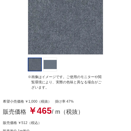
a
t
i
n
g
※画像はイメージです。ご使用のモニターや閲
覧環境により、実際の色味と異なる場合がご
ざいます。
希望小売価格 ￥1,000（税抜） 掛け率 47%
￥465
販売価格
/ m（税抜）
販売価格
￥512
（税込）