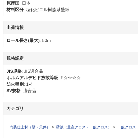
原産国
: 日本
材料区分
: 塩化ビニル樹脂系壁紙
出荷情報
ロール長さ(最大)
: 50m
規格認定
JIS規格
: JIS適合品
ホルムアルデヒド放散等級
: F☆☆☆☆
防火種別
: 1-4
SV規格
: 適合品
カテゴリ
内装仕上材（壁・天井）
壁紙（量産クロス・一般クロス）
一般クロス