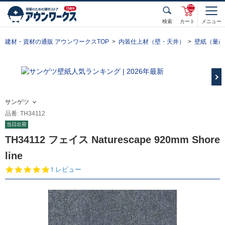
unde
fined
検索
カート
メニュー
建材・資材の通販 アウンワークスTOP
内装仕上材（壁・天井）
壁紙（量産
サンゲツ
品番: TH34112
当日出荷
TH34112 フェイス Naturescape 920mm Shore
line
5.
1 レビュー
0
s
t
a
r
r