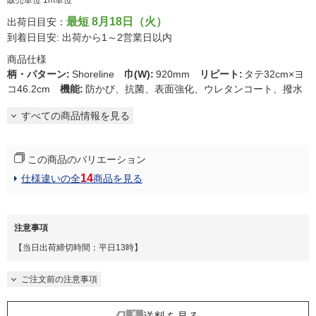
販売単位 1m単位
最短 8月18日（火）
出荷日目安：
到着日目安: 出荷から1～2営業日以内
商品仕様
柄・パターン
:
Shoreline
巾(W)
:
920mm
リピート
:
タテ32cm×ヨ
コ46.2cm
機能
:
防かび、抗菌、表面強化、ウレタンコート、撥水
すべての商品情報を見る
この商品のバリエーション
14
仕様違いの全
商品を見る
注意事項
【当日出荷締切時間：平日13時】
ご注文前の注意事項