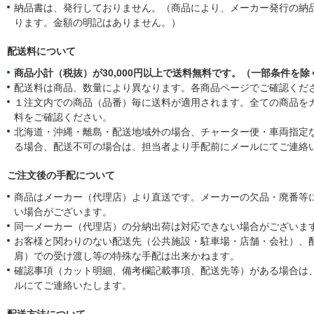
o
6
い
納品書は、発行しておりません。（商品により、メーカー発行の納
n
や
ります。金額の明記はありません。）
3
す
M
い
a
配送料について
r
商品小計（税抜）が30,000円以上で送料無料です。（一部条件を除
2
0
配送料は商品、数量により異なります。各商品ページでご確認くだ
2
１注文内での商品（品番）毎に送料が適用されます。全ての商品を
6
料をご確認ください。
北海道・沖縄・離島・配送地域外の場合、チャーター便・車両指定
る場合、配送不可の場合は、担当者より手配前にメールにてご連絡
ご注文後の手配について
商品はメーカー（代理店）より直送です。メーカーの欠品・廃番等
い場合がございます。
同一メーカー（代理店）の分納出荷は対応できない場合がございま
お客様と関わりのない配送先（公共施設・駐車場・店舗・会社）、
肩）での受け渡し等の特殊な手配は出来かねます。
確認事項（カット明細、備考欄記載事項、配送先等）がある場合は
ルにてご連絡いたします。