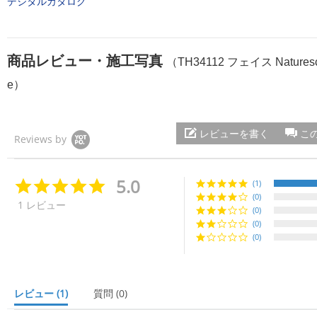
デジタルカタログ
商品レビュー・施工写真
（TH34112 フェイス Naturesca
e）
レビューを書く
こ
Reviews by
5.0
5.
(1)
0
(0)
1 レビュー
s
(0)
t
(0)
a
(0)
r
r
a
t
i
レビュー
(1)
質問
(0)
n
g