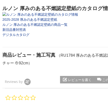
ルノン 厚みのある不燃認定壁紙のカタログ
2025-2028 厚みのある不燃認定壁紙
ルノン 厚みのある不燃認定壁紙の商品一覧
新旧品番対照表
デジタルカタログ
商品レビュー・施工写真
（RU1784 厚みのある不燃
チャー 巾92cm）
レビューを書く
こ
Reviews by
0.
0
s