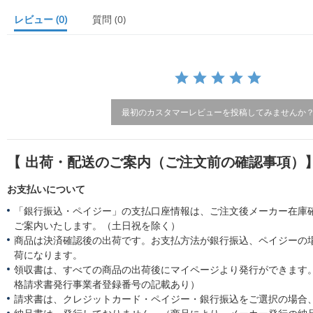
t
a
レビュー
(0)
質問
(0)
r
r
a
t
i
n
g
最初のカスタマーレビューを投稿してみませんか
【 出荷・配送のご案内（ご注文前の確認事項）
お支払いについて
「銀行振込・ペイジー」の支払口座情報は、ご注文後メーカー在庫
ご案内いたします。（土日祝を除く）
商品は決済確認後の出荷です。お支払方法が銀行振込、ペイジーの
荷になります。
領収書は、すべての商品の出荷後にマイページより発行ができます。
格請求書発行事業者登録番号の記載あり）
請求書は、クレジットカード・ペイジー・銀行振込をご選択の場合