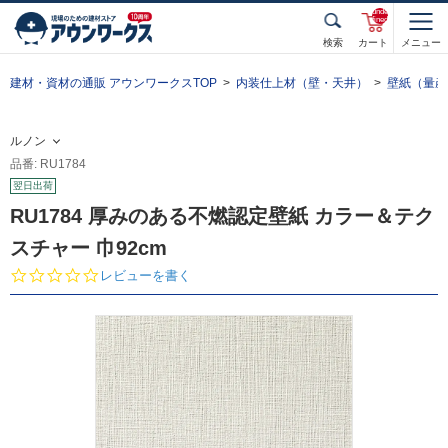
unde
fined
検索
カート
メニュー
建材・資材の通販 アウンワークスTOP
内装仕上材（壁・天井）
壁紙（量産
ルノン
品番: RU1784
翌日出荷
RU1784 厚みのある不燃認定壁紙 カラー＆テク
スチャー 巾92cm
0.
レビューを書く
0
s
t
a
r
r
a
t
i
n