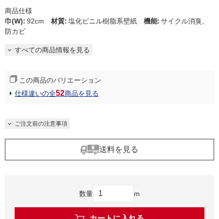
商品仕様
巾(W)
:
92cm
材質
:
塩化ビニル樹脂系壁紙
機能
:
サイクル消臭、
防カビ
すべての商品情報を見る
この商品のバリエーション
52
仕様違いの全
商品を見る
ご注文前の注意事項
送料を見る
数量
m
カートに入れる