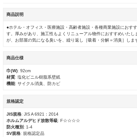
商品説明
●ホテル・オフィス・医療施設・高齢者施設・各種商業施設におす
す。厚みがあり、施工性もよくリニューアル物件におすすめいたし
が、お部屋の気になる臭いを、繰り返し［吸着・分解＝消臭］しま
商品仕様
巾(W)
: 92cm
材質
: 塩化ビニル樹脂系壁紙
機能
: サイクル消臭、防カビ
規格認定
JIS規格
: JIS A 6921：2014
ホルムアルデヒド放散等級
: F☆☆☆☆
防火種別
: 1-4
SV規格
: 規格認定品