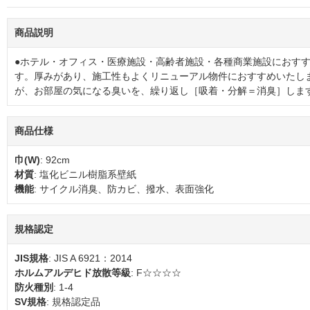
商品説明
●ホテル・オフィス・医療施設・高齢者施設・各種商業施設におす
す。厚みがあり、施工性もよくリニューアル物件におすすめいたし
が、お部屋の気になる臭いを、繰り返し［吸着・分解＝消臭］しま
商品仕様
巾(W)
: 92cm
材質
: 塩化ビニル樹脂系壁紙
機能
: サイクル消臭、防カビ、撥水、表面強化
規格認定
JIS規格
: JIS A 6921：2014
ホルムアルデヒド放散等級
: F☆☆☆☆
防火種別
: 1-4
SV規格
: 規格認定品