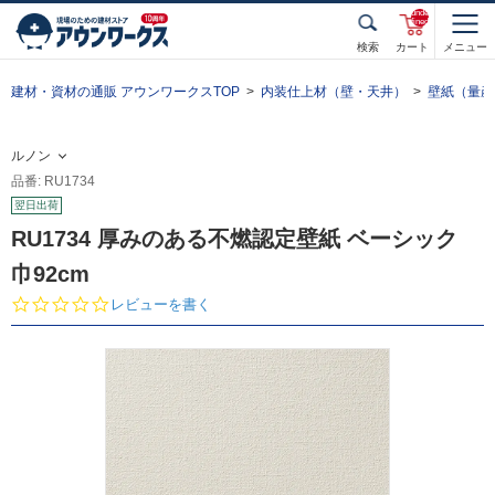
unde
fined
検索
カート
メニュー
建材・資材の通販 アウンワークスTOP
内装仕上材（壁・天井）
壁紙（量産
ルノン
品番: RU1734
翌日出荷
RU1734 厚みのある不燃認定壁紙 ベーシック
巾92cm
0.
レビューを書く
0
s
t
a
r
r
a
t
i
n