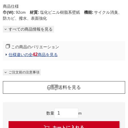
商品仕様
巾(W)
:
92cm
材質
:
塩化ビニル樹脂系壁紙
機能
:
サイクル消臭、
防カビ、撥水、表面強化
すべての商品情報を見る
この商品のバリエーション
42
仕様違いの全
商品を見る
ご注文前の注意事項
送料を見る
数量
m
カートに入れる