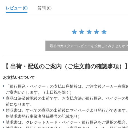
t
a
レビュー
(0)
質問
(0)
r
r
a
t
i
n
g
最初のカスタマーレビューを投稿してみませんか
【 出荷・配送のご案内（ご注文前の確認事項）
お支払いについて
「銀行振込・ペイジー」の支払口座情報は、ご注文後メーカー在庫
ご案内いたします。（土日祝を除く）
商品は決済確認後の出荷です。お支払方法が銀行振込、ペイジーの
荷になります。
領収書は、すべての商品の出荷後にマイページより発行ができます。
格請求書発行事業者登録番号の記載あり）
請求書は、クレジットカード・ペイジー・銀行振込をご選択の場合