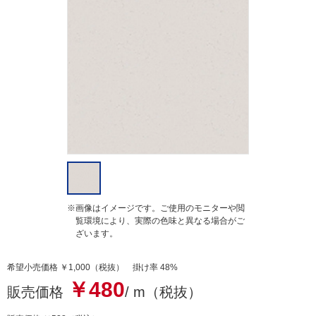
r
r
a
t
i
n
g
※画像はイメージです。ご使用のモニターや閲
覧環境により、実際の色味と異なる場合がご
ざいます。
希望小売価格 ￥1,000（税抜） 掛け率 48%
￥480
販売価格
/ m（税抜）