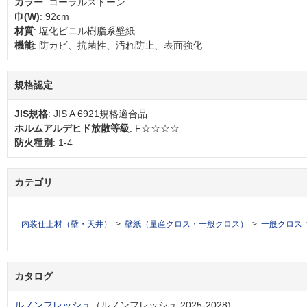
カラー
: コーラルストーン
巾(W)
: 92cm
材質
: 塩化ビニル樹脂系壁紙
機能
: 防カビ、抗菌性、汚れ防止、表面強化
規格認定
JIS規格
: JIS A 6921規格適合品
ホルムアルデヒド放散等級
: F☆☆☆☆
防火種別
: 1-4
カテゴリ
内装仕上材（壁・天井）
壁紙（量産クロス・一般クロス）
一般クロス
カタログ
ルノンフレッシュ
（ルノンフレッシュ 2025-2028)