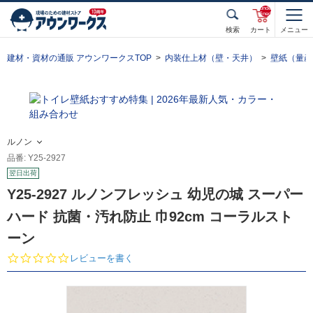
unde
fined
検索
カート
メニュー
建材・資材の通販 アウンワークスTOP
内装仕上材（壁・天井）
壁紙（量産
ルノン
品番: Y25-2927
翌日出荷
Y25-2927 ルノンフレッシュ 幼児の城 スーパー
ハード 抗菌・汚れ防止 巾92cm コーラルスト
ーン
0.
レビューを書く
0
s
t
a