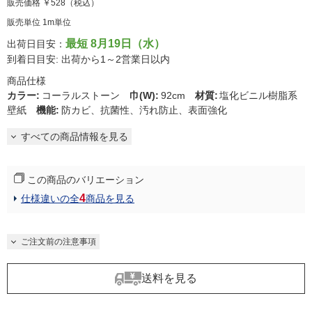
販売価格
￥528
（税込）
販売単位 1m単位
最短 8月19日（水）
出荷日目安：
到着日目安: 出荷から1～2営業日以内
商品仕様
カラー
:
コーラルストーン
巾(W)
:
92cm
材質
:
塩化ビニル樹脂系
壁紙
機能
:
防カビ、抗菌性、汚れ防止、表面強化
すべての商品情報を見る
この商品のバリエーション
4
仕様違いの全
商品を見る
ご注文前の注意事項
送料を見る