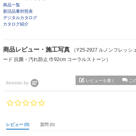
商品一覧
新旧品番対照表
デジタルカタログ
カタログ紹介
商品レビュー・施工写真
（Y25-2927 ルノンフレッ
ード 抗菌・汚れ防止 巾92cm コーラルストーン）
レビューを書く
こ
Reviews by
0.
0
s
t
a
レビュー
(0)
質問
(0)
r
r