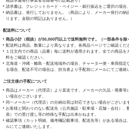
格請求書発行事業者登録番号の記載あり）
請求書は、クレジットカード・ペイジー・銀行振込をご選択の場合
納品書は、発行しておりません。（商品により、メーカー発行の納
ります。金額の明記はありません。）
配送料について
商品小計（税抜）が30,000円以上で送料無料です。（一部条件を除
配送料は商品、数量により異なります。各商品ページでご確認くだ
１注文内での商品（品番）毎に送料が適用されます。全ての商品を
料をご確認ください。
北海道・沖縄・離島・配送地域外の場合、チャーター便・車両指定
る場合、配送不可の場合は、担当者より手配前にメールにてご連絡
ご注文後の手配について
商品はメーカー（代理店）より直送です。メーカーの欠品・廃番等
い場合がございます。
同一メーカー（代理店）の分納出荷は対応できない場合がございま
お客様と関わりのない配送先（公共施設・駐車場・店舗・会社）、
肩）での受け渡し等の特殊な手配は出来かねます。
確認事項（カット明細、備考欄記載事項、配送先等）がある場合は
ルにてご連絡いたします。