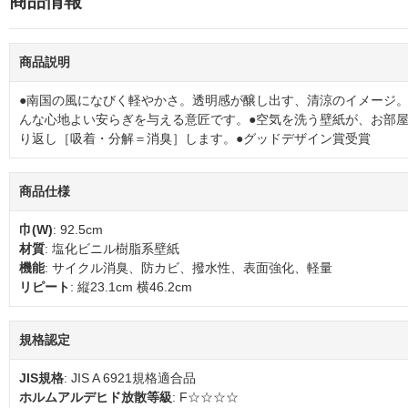
商品情報
商品説明
●南国の風になびく軽やかさ。透明感が醸し出す、清涼のイメージ。
んな心地よい安らぎを与える意匠です。●空気を洗う壁紙が、お部
り返し［吸着・分解＝消臭］します。●グッドデザイン賞受賞
商品仕様
巾(W)
: 92.5cm
材質
: 塩化ビニル樹脂系壁紙
機能
: サイクル消臭、防カビ、撥水性、表面強化、軽量
リピート
: 縦23.1cm 横46.2cm
規格認定
JIS規格
: JIS A 6921規格適合品
ホルムアルデヒド放散等級
: F☆☆☆☆