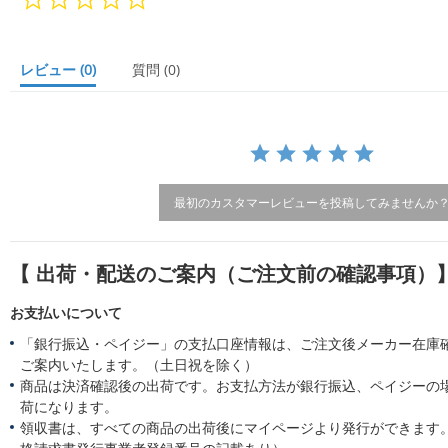
0
s
t
a
レビュー
(0)
質問
(0)
r
r
a
t
i
n
g
最初のカスタマーレビューを投稿してみませんか
【 出荷・配送のご案内（ご注文前の確認事項）
お支払いについて
「銀行振込・ペイジー」の支払口座情報は、ご注文後メーカー在庫
ご案内いたします。（土日祝を除く）
商品は決済確認後の出荷です。お支払方法が銀行振込、ペイジーの
荷になります。
領収書は、すべての商品の出荷後にマイページより発行ができます。