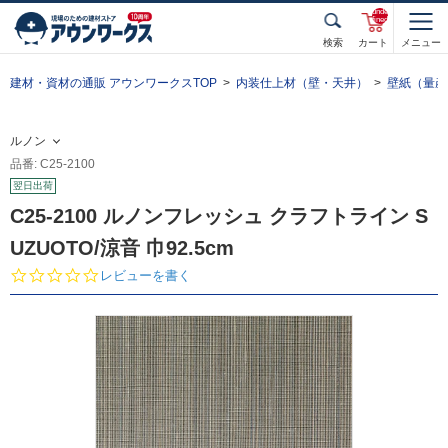
unde
fined
検索
カート
メニュー
建材・資材の通販 アウンワークスTOP
内装仕上材（壁・天井）
壁紙（量産
ルノン
品番: C25-2100
翌日出荷
C25-2100 ルノンフレッシュ クラフトライン S
UZUOTO/涼音 巾92.5cm
0.
レビューを書く
0
s
t
a
r
r
a
t
i
n