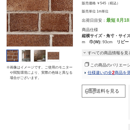
販売価格
￥545
（税込）
t
i
販売単位 1m単位
n
g
最短 8月1
出荷日目安：
商品仕様
縦横サイズ・角寸・サイ
m
巾(W)
:
93cm
リピー
すべての商品情報を見
この商品のバリエー
※画像はイメージです。ご使用のモニター
2
仕様違いの全
商品を
や閲覧環境により、実際の色味と異なる
場合がございます。
送料を見る