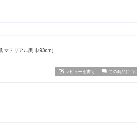
紙 マテリアル調 巾93cm）
レビューを書く
この商品につ