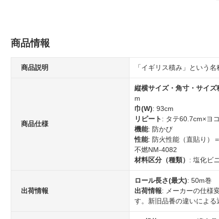
商品情報
商品説明
「イギリス積み」という名
縦横サイズ・角寸・サイズ
m
巾(W)
: 93cm
リピート
: タテ60.7cm×ヨコ
商品仕様
機能
: 防かび
性能
: 防火性能（直貼り）
不燃NM-4082
材料区分（種類）
: 塩化
ロール長さ(最大)
: 50m巻
出荷情報
出荷情報
: メーカーの仕
す。新旧品番の違いによる