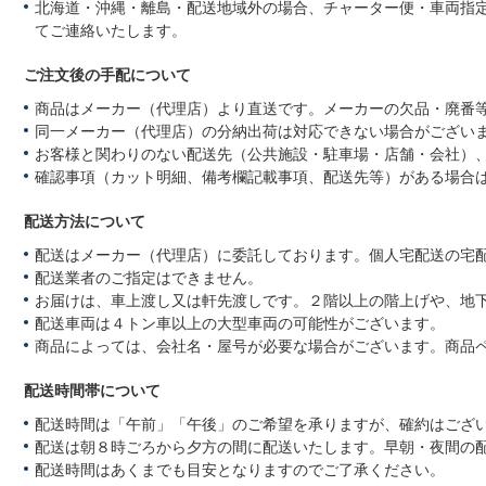
北海道・沖縄・離島・配送地域外の場合、チャーター便・車両指
てご連絡いたします。
ご注文後の手配について
商品はメーカー（代理店）より直送です。メーカーの欠品・廃番
同一メーカー（代理店）の分納出荷は対応できない場合がござい
お客様と関わりのない配送先（公共施設・駐車場・店舗・会社）
確認事項（カット明細、備考欄記載事項、配送先等）がある場合
配送方法について
配送はメーカー（代理店）に委託しております。個人宅配送の宅
配送業者のご指定はできません。
お届けは、車上渡し又は軒先渡しです。２階以上の階上げや、地
配送車両は４トン車以上の大型車両の可能性がございます。
商品によっては、会社名・屋号が必要な場合がございます。商品
配送時間帯について
配送時間は「午前」「午後」のご希望を承りますが、確約はござ
配送は朝８時ごろから夕方の間に配送いたします。早朝・夜間の
配送時間はあくまでも目安となりますのでご了承ください。