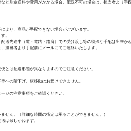
定など別途送料や費用がかかる場合、配送不可の場合は、担当者より手
等により、商品が手配できない場合がございます。
ます。
、配送先途中（道・道路・路肩）での受け渡し等の特殊な手配は出来か
は、担当者より手配前にメールにてご連絡いたします。
配便とは配送形態が異なりますのでご注意ください。
下等への階下げ、横移動はお受けできません。
ページの注意事項をご確認ください。
いません。（詳細な時間の指定は承ることができません。）
配送は致しかねます。