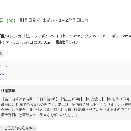
8日（火）
到着日目安: 出荷から1～2営業日以内
ズ種
:
●レンガ寸法＝タテ約5.2×ヨコ約17.8cm、タテ約5.2×ヨコ約8.5c
ト
:
タテ60.7cm×ヨコ93.0cm
機能
:
防かび
る
ション
見る
注意事項
【当日出荷締切時間：平日午前9時】【階上げ不可】【軒先渡し】【持ち帰り不可
商品は1F軒先でのお渡しのみです。階上げ・室内搬入等は不可となります。不在
が発生した場合、商品代とは別に持ち戻り費用を請求させていただきますのでご注
着予定日には荷受人のご準備をお願いいたします。​
ご注文前の注意事項