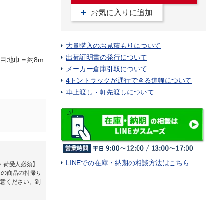
お気に入りに追加
大量購入のお見積もりについて
出荷証明書の発行について
m●目地巾＝約8m
メーカー倉庫引取について
4トントラックが通行できる道幅について
車上渡し・軒先渡しについて
LINEでの在庫・納期の相談方法はこちら
・荷受人必須】
時の商品の持帰り
意ください。到