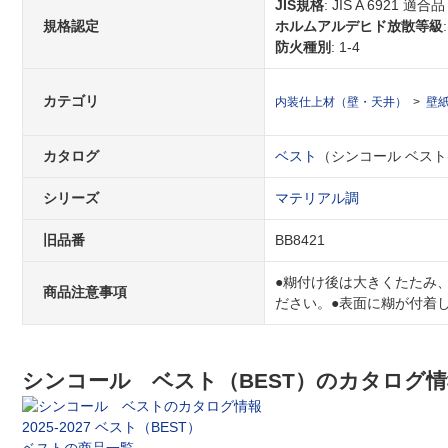
JIS規格
: JIS A 6921 適合品
規格認定
ホルムアルデヒド放散等級
防火種別
: 1-4
カテゴリ
内装仕上材（壁・天井）
壁
カタログ
ベスト
（シンコール ベスト(BE
シリーズ
マテリアル調
旧品番
BB8421
●糊付け後は大きくたたみ
商品注意事項
ださい。●表面に糊が付着
シンコール ベスト（BEST）のカタログ情
2025-2027 ベスト（BEST）