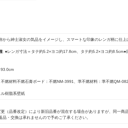
称から紳士淑女の気品をイメージし、スマートな印象のレンガ柄に仕上
種
: ●レンガ寸法＝タテ約5.2×ヨコ約17.8cm、タテ約5.2×ヨコ約8.5cm
93.0cm
＝不燃材料不燃石膏ボード：不燃NM-3991、準不燃材料：準不燃QM-08
ビニル樹脂系壁紙
様変更（品番改定）により新旧品番が混在する場合がありますが、同一商
返品・交換は承れませんので予めご了承ください。