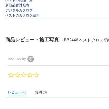
ベストの商品一覧
新旧品番対照表
デジタルカタログ
ベストのカタログ紹介
商品レビュー・施工写真
（BB2446 ベスト クロス壁
Reviews by
0.
0
s
t
a
レビュー
(0)
質問
(0)
r
r
a
t