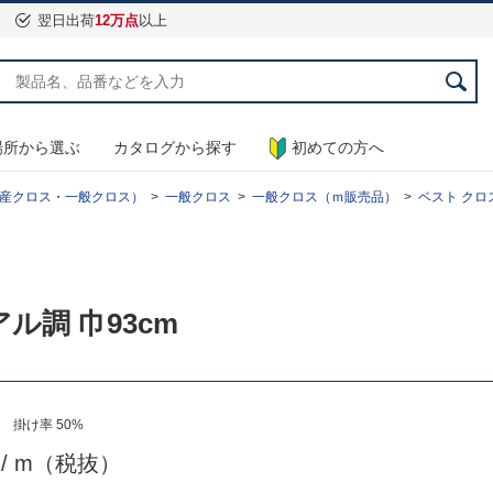
翌日出荷
12万点
以上
場所から選ぶ
カタログから探す
初めての方へ
産クロス・一般クロス）
一般クロス
一般クロス（ｍ販売品）
ベスト クロス
ル調 巾93cm
 掛け率 50%
5
/ m（税抜）