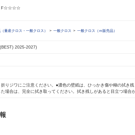
: F☆☆☆☆
紙（量産クロス・一般クロス）
一般クロス
一般クロス（ｍ販売品）
ST) 2025-2027)
、折りジワにご注意ください。●濃色の壁紙は、ひっかき傷や糊の拭き残
した場合は、完全に拭き取ってください。拭き残しがあると目立つ場合
報