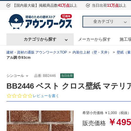
【国内最大級】掲載商品数
41万点
以上
当日出荷
11万点
以上
全カテゴリ
カテゴリから探す
メーカーから探す
施工
建材・資材の通販 アウンワークスTOP
内装仕上材（壁・天井）
壁紙（量
アル調 巾93cm
シンコール
品番: BB2446
当日出荷
BB2446 ベスト クロス壁紙 マテリア
0.
レビューを書く
0
s
t
希望小売価格 ￥1,000（税抜）
a
￥49
r
販売価格
r
a