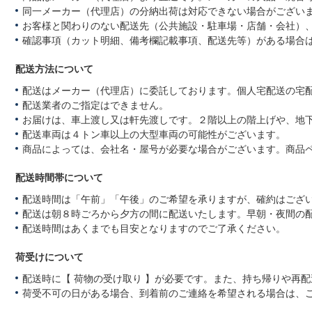
同一メーカー（代理店）の分納出荷は対応できない場合がござい
お客様と関わりのない配送先（公共施設・駐車場・店舗・会社）
確認事項（カット明細、備考欄記載事項、配送先等）がある場合
配送方法について
配送はメーカー（代理店）に委託しております。個人宅配送の宅
配送業者のご指定はできません。
お届けは、車上渡し又は軒先渡しです。２階以上の階上げや、地
配送車両は４トン車以上の大型車両の可能性がございます。
商品によっては、会社名・屋号が必要な場合がございます。商品
配送時間帯について
配送時間は「午前」「午後」のご希望を承りますが、確約はござ
配送は朝８時ごろから夕方の間に配送いたします。早朝・夜間の
配送時間はあくまでも目安となりますのでご了承ください。
荷受けについて
配送時に【 荷物の受け取り 】が必要です。また、持ち帰りや再
荷受不可の日がある場合、到着前のご連絡を希望される場合は、