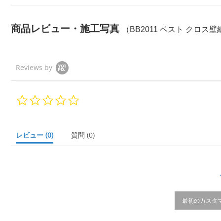
商品レビュー・施工写真
（BB2011 ベスト クロス壁紙
Reviews by
0.
0
s
t
a
レビュー
(0)
質問
(0)
r
r
a
t
i
n
g
最初のカスタ