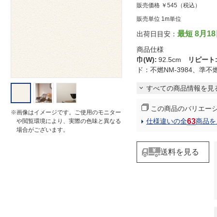
販売価格
￥545
（税込）
t
i
販売単位 1m単位
n
g
最短 8月1
出荷日目安：
商品仕様
巾(W)
:
92.5cm
リピート
ド：不燃NM-3984、準不
すべての商品情報を見
この商品のバリエー
※画像はイメージです。ご使用のモニター
63
仕様違いの全
商品を
や閲覧環境により、実際の色味と異なる
場合がございます。
送料を見る