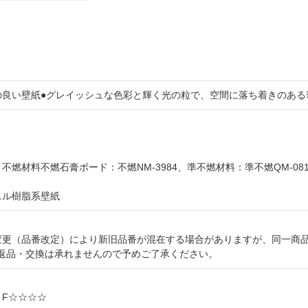
の良い壁紙●グレイッシュな色彩と輝く光の粒で、空間に落ち着きのある
ト
＝不燃材料不燃石膏ボード：不燃NM-3984、準不燃材料：準不燃QM-08
ビニル樹脂系壁紙
様変更（品番改定）により新旧品番が混在する場合がありますが、同一商
返品・交換は承れませんので予めご了承ください。
: F☆☆☆☆