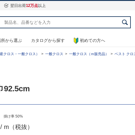
翌日出荷
12万点
以上
場所から選ぶ
カタログから探す
初めての方へ
産クロス・一般クロス）
一般クロス
一般クロス（ｍ販売品）
ベスト クロス
92.5cm
 掛け率 50%
5
/ m（税抜）