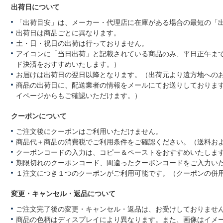
出荷日について
「出荷目安」は、メーカー・代理店に在庫がある場合の最短の「
出荷日は商品ごとに異なります。
土・日・祝日の出荷は行っておりません。
アイコンに「当日出荷」と記載されている商品のみ、平日正午ま
ド決済をおすすめいたします。）
お届けは出荷日の翌日以降となります。（出荷元より遠方地への
商品の出荷日に、配送業者の情報をメールにてお送りしておりま
イページからもご確認いただけます。）
クーポンについて
ご注文後にクーポンはご利用いただけません。
商品代＋商品の消費税でご利用条件をご確認ください。（送料お
クーポンコードの入力は、コピー＆ペーストをおすすめいたしま
期限切れのクーポンコード、間違ったクーポンコードをご入力い
１注文につき１つのクーポンがご利用可能です。（クーポンの併
変更・キャンセル・返品について
ご注文完了後の変更・キャンセル・返品は、お受けしておりませ
商品の色柄はディスプレイにより異なります。また、画像はイメ