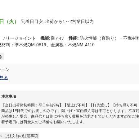
8日（火）
到着日目安: 出荷から1～2営業日以内
:
フリージョイント
機能
:
防かび
性能
:
防火性能（直貼り）＝不燃材
燃材料：準不燃QM-0819、金属板：不燃NM-4110
る
ション
見る
注意事項
【当日出荷締切時間：平日午前9時】【階上げ不可】【軒先渡し】【持ち帰り不可
商品は1F軒先でのお渡しのみです。階上げ・室内搬入等は不可となります。不在
が発生した場合、商品代とは別に持ち戻り費用を請求させていただきますのでご注
着予定日には荷受人のご準備をお願いいたします。​
ご注文前の注意事項