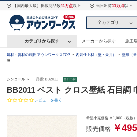
【国内最大級】掲載商品数
41万点
以上
当日出荷
11万点
以上
全カテゴリ
カテゴリから探す
メーカーから探す
施工
建材・資材の通販 アウンワークスTOP
内装仕上材（壁・天井）
壁紙（量
m
シンコール
品番: BB2011
当日出荷
BB2011 ベスト クロス壁紙 石目調 巾
0.
レビューを書く
0
s
t
希望小売価格 ￥1,000（税抜）
a
￥49
r
販売価格
r
a