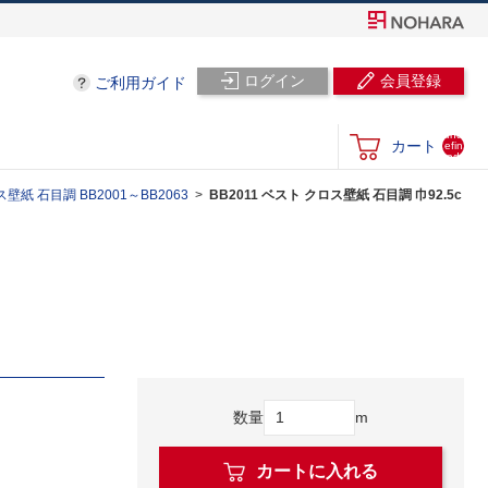
ログイン
会員登録
ご利用ガイド
und
カート
efin
ed
壁紙 石目調 BB2001～BB2063
BB2011 ベスト クロス壁紙 石目調 巾92.5c
数量
m
カートに入れる