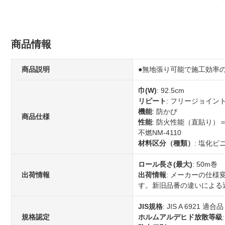
商品情報
商品説明
●無地張り可能で施工効率
巾(W)
: 92.5cm
リピート
: フリージョイン
機能
: 防かび
商品仕様
性能
: 防火性能（直貼り）
不燃NM-4110
材料区分（種類）
: 塩化
ロール長さ(最大)
: 50m巻
出荷情報
出荷情報
: メーカーの仕
す。新旧品番の違いによる
JIS規格
: JIS A 6921 適合品
規格認定
ホルムアルデヒド放散等級