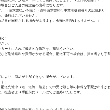
の場合はご入金の確認後の出荷になります。
。 （請求書払いを除く・適格請求書発行事業者登録番号の記載あり）
合、発行はございません。
納品書が同梱される場合があります。金額の明記はありません。）
除く）
ださい。
をカートに入れて最終的な送料をご確認ください。
定など別途送料や費用がかかる場合、配送不可の場合は、担当者より手
等により、商品が手配できない場合がございます。
ます。
、配送先途中（道・道路・路肩）での受け渡し等の特殊な手配は出来か
は、担当者より手配前にメールにてご連絡いたします。
配便とは配送形態が異なりますのでご注意ください。