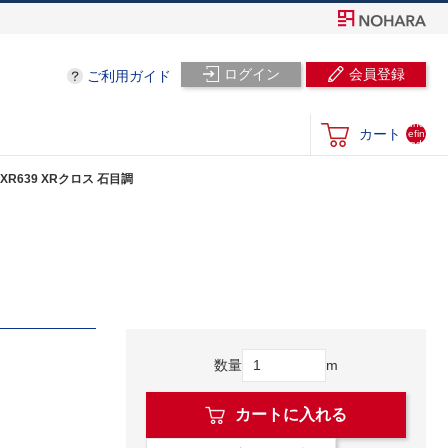
ログイン
会員登録
ご利用ガイド
und
カート
efin
ed
XR639 XRクロス 石目調
数量
m
カートに入れる