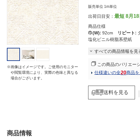
i
販売単位 1m単位
n
g
最短 8月1
出荷日目安：
商品仕様
巾(W)
:
92cm
リピート
:
塩化ビニル樹脂系壁紙
すべての商品情報を見
この商品のバリエー
※画像はイメージです。ご使用のモニター
20
仕様違いの全
商品を
や閲覧環境により、実際の色味と異なる
場合がございます。
送料を見る
商品情報