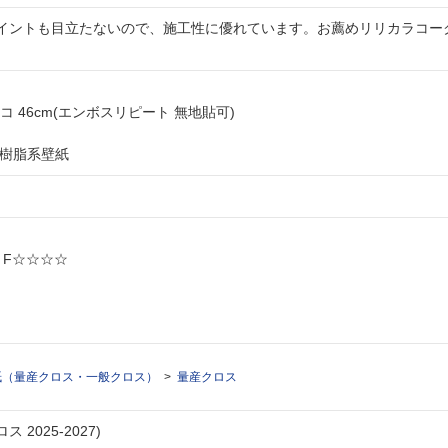
ントも目立たないので、施工性に優れています。お薦めリリカラコーク:9
 × ヨコ 46cm(エンボスリピート 無地貼可)
ル樹脂系壁紙
: F☆☆☆☆
紙（量産クロス・一般クロス）
量産クロス
 2025-2027)