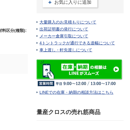
お気に入りに追加
大量購入のお見積もりについて
出荷証明書の発行について
材料区分(種類)
:
メーカー倉庫引取について
4トントラックが通行できる道幅について
車上渡し・軒先渡しについて
LINEでの在庫・納期の相談方法はこちら
量産クロスの売れ筋商品