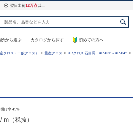
翌日出荷
12万点
以上
場所から選ぶ
カタログから探す
初めての方へ
産クロス・一般クロス）
量産クロス
XRクロス 石目調 XR-626～XR-645
掛け率 45%
0
/ m（税抜）