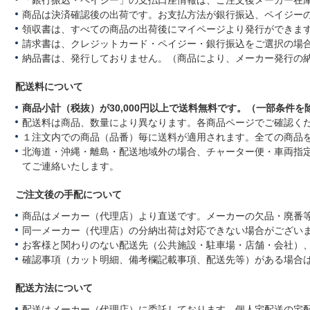
商品は決済確認後の出荷です。お支払方法が銀行振込、ペイジー
領収書は、すべての商品の出荷後にマイページより発行ができます
請求書は、クレジットカード・ペイジー・銀行振込をご選択の場
納品書は、発行しておりません。（商品により、メーカー発行の
配送料について
商品小計（税抜）が30,000円以上で送料無料です。（一部条件を
配送料は商品、数量により異なります。各商品ページでご確認く
１注文内での商品（品番）毎に送料が適用されます。全ての商品
北海道・沖縄・離島・配送地域外の場合、チャーター便・車両指
てご連絡いたします。
ご注文後の手配について
商品はメーカー（代理店）より直送です。メーカーの欠品・廃番
同一メーカー（代理店）の分納出荷は対応できない場合がござい
お客様と関わりのない配送先（公共施設・駐車場・店舗・会社）
確認事項（カット明細、備考欄記載事項、配送先等）がある場合
配送方法について
配送はメーカー（代理店）に委託しております。個人宅配送の宅