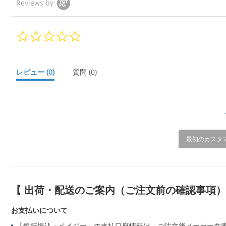
Reviews by
0.
0
s
t
a
レビュー
(0)
質問
(0)
r
r
a
t
i
n
g
最初のカスタ
【 出荷・配送のご案内（ご注文前の確認事項
お支払いについて
「銀行振込・ペイジー」の支払口座情報は、ご注文後メーカー在