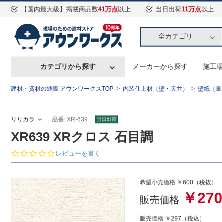
【国内最大級】掲載商品数
41万点
以上
当日出荷
11万点
以上
全カテゴリ
カテゴリから探す
メーカーから探す
施工
建材・資材の通販 アウンワークスTOP
内装仕上材（壁・天井）
壁紙（量
リリカラ
品番: XR-639
当日出荷
XR639 XRクロス 石目調
0.
レビューを書く
0
s
t
希望小売価格 ￥600（税抜） 
a
￥27
r
販売価格
r
a
販売価格
￥297
（税込）
t