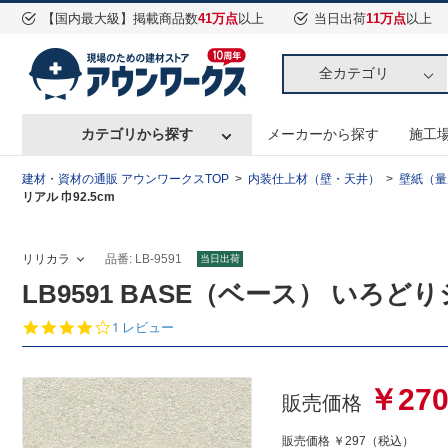
【国内最大級】掲載商品数
41万点
以上
当日出荷
11万点
以上
全カテゴリ
カテゴリから探す
メーカーから探す
施工
建材・資材の通販 アウンワークスTOP
内装仕上材（壁・天井）
壁紙（量
リアル 巾92.5cm
リリカラ
品番: LB-9591
当日出荷
LB9591 BASE（ベース） いろどり
4.
1 レビュー
0
s
t
￥27
a
販売価格
r
r
販売価格
￥297
（税込）
a