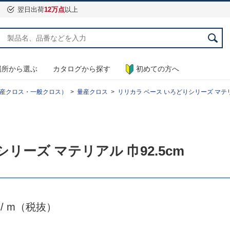
翌日出荷
12万点
以上
場所から選ぶ
カタログから探す
初めての方へ
産クロス・一般クロス）
量産クロス
リリカラ ベース いろどりシリーズ マテリアル
シリーズ マテリアル 巾92.5cm
0
/ m（税抜）