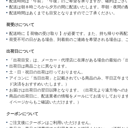
配送時間は「午前」「午後」のご希望を承りますが、確約はござ
配送は朝８時ごろから夕方の間に配送いたします。早朝・夜間の
配送時間はあくまでも目安となりますのでご了承ください。
荷受けについて
配送時に【 荷物の受け取り 】が必要です。また、持ち帰りや再
荷受不可の日がある場合、到着前のご連絡を希望される場合は、
出荷日について
「出荷目安」は、メーカー・代理店に在庫がある場合の最短の「
出荷日は商品ごとに異なります。
土・日・祝日の出荷は行っておりません。
アイコンに「当日出荷」と記載されている商品のみ、平日正午ま
ド決済をおすすめいたします。）
お届けは出荷日の翌日以降となります。（出荷元より遠方地への
商品の出荷日に、配送業者の情報をメールにてお送りしておりま
イページからもご確認いただけます。）
クーポンについて
ご注文後にクーポンはご利用いただけません。