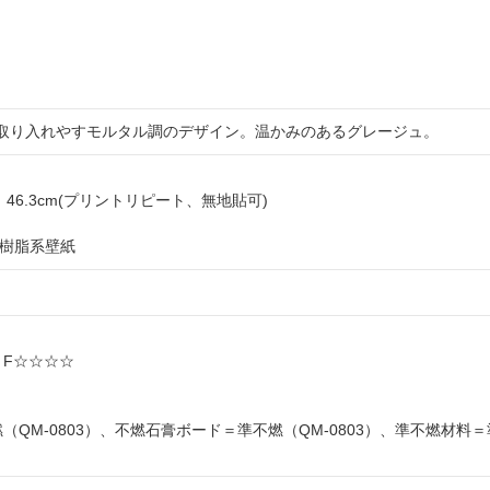
取り入れやすモルタル調のデザイン。温かみのあるグレージュ。
 ヨコ 46.3cm(プリントリピート、無地貼可)
ル樹脂系壁紙
: F☆☆☆☆
燃（QM-0803）、不燃石膏ボード＝準不燃（QM-0803）、準不燃材料＝