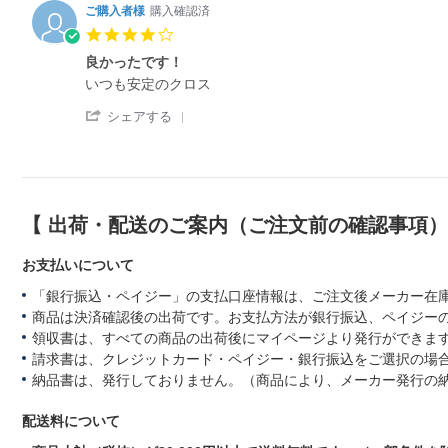
ご購入者様
購入確認済
4.
0
良かったです！
s
R
r
いつも安定のクロス
t
e
e
a
'
v
v
シェアする
r
S
i
i
r
h
e
e
a
a
w
w
t
r
b
s
i
e
y
t
n
R
購
a
g
【 出荷・配送のご案内（ご注文前の確認事項
e
入
t
v
者
i
お支払いについて
i
様
n
e
o
g
「銀行振込・ペイジー」の支払口座情報は、ご注文後メーカー在
w
n
良
商品は決済確認後の出荷です。お支払方法が銀行振込、ペイジー
b
7
か
y
A
っ
領収書は、すべての商品の出荷後にマイページより発行ができます
購
u
た
請求書は、クレジットカード・ペイジー・銀行振込をご選択の場
入
g
で
納品書は、発行しておりません。（商品により、メーカー発行の
者
2
す！
様
0
o
配送料について
2
n
5