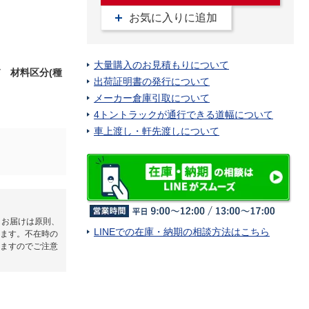
お気に入りに追加
大量購入のお見積もりについて
び
材料区分(種
出荷証明書の発行について
メーカー倉庫引取について
4トントラックが通行できる道幅について
車上渡し・軒先渡しについて
】お届けは原則、
LINEでの在庫・納期の相談方法はこちら
ます。不在時の
ますのでご注意