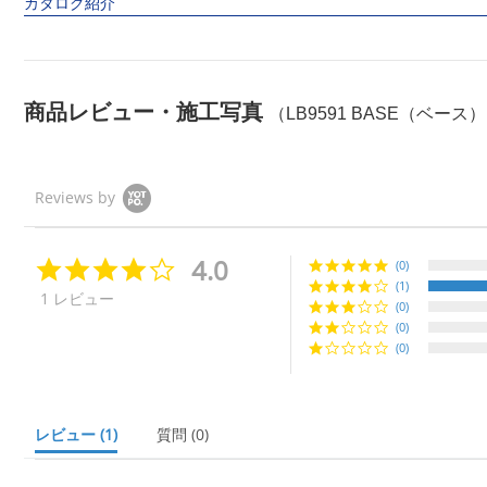
カタログ紹介
商品レビュー・施工写真
（LB9591 BASE（ベース
Reviews by
4.0
4.
(0)
0
(1)
1 レビュー
s
(0)
t
(0)
a
(0)
r
r
a
t
i
レビュー
(1)
質問
(0)
n
g