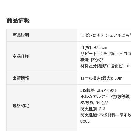
商品情報
商品説明
モダンにもカジュアルにも
巾(W)
: 92.5cm
リピート
: タテ 23cm ×
商品仕様
機能
: 防かび
材料区分(種類)
: 塩化ビニ
出荷情報
ロール長さ(最大)
: 50m
JIS規格
: JIS A 6921
ホルムアルデヒド放散等級
SV規格
: 対応品
規格認定
防火種別
: 2-3
防火性能
: 不燃材料＝準不
0803）