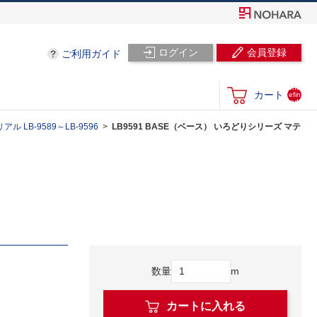
ログイン
会員登録
ご利用ガイド
und
カート
efin
ed
 LB-9589～LB-9596
LB9591 BASE（ベース） いろどりシリーズ マテ
数量
m
カートに入れる