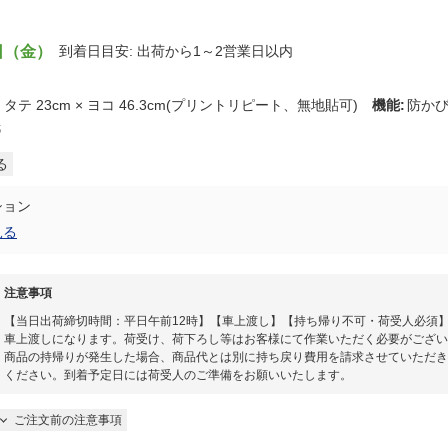
日（金）
到着日目安: 出荷から1～2営業日以内
:
タテ 23cm × ヨコ 46.3cm(プリントリピート、無地貼可)
機能
:
防か
紙
る
ション
見る
注意事項
【当日出荷締切時間：平日午前12時】【車上渡し】【持ち帰り不可・荷受人必須
車上渡しになります。荷受け、荷下ろし等はお客様にて作業いただく必要がござい
商品の持帰りが発生した場合、商品代とは別に持ち戻り費用を請求させていただき
ください。到着予定日には荷受人のご準備をお願いいたします。​
ご注文前の注意事項