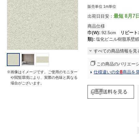
t
販売単位 1m単位
i
n
最短 8月7
出荷日目安：
g
商品仕様
巾(W)
:
92.5cm
リピート
類)
:
塩化ビニル樹脂系壁
すべての商品情報を見
この商品のバリエー
8
仕様違いの全
商品を
※画像はイメージです。ご使用のモニター
や閲覧環境により、実際の色味と異なる
場合がございます。
送料を見る