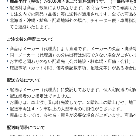
商品小計（税抜）が30,000円以上で送料無料です。（一部条件を
7
A
配送料は商品、数量により異なります。各商品ページでご確認く
u
１注文内での商品（品番）毎に送料が適用されます。全ての商品
g
北海道・沖縄・離島・配送地域外の場合、チャーター便・車両指
2
てご連絡いたします。
0
2
5
ご注文後の手配について
商品はメーカー（代理店）より直送です。メーカーの欠品・廃番
同一メーカー（代理店）の分納出荷は対応できない場合がござい
お客様と関わりのない配送先（公共施設・駐車場・店舗・会社）
確認事項（カット明細、備考欄記載事項、配送先等）がある場合
配送方法について
配送はメーカー（代理店）に委託しております。個人宅配送の宅
配送業者のご指定はできません。
お届けは、車上渡し又は軒先渡しです。２階以上の階上げや、地
配送車両は４トン車以上の大型車両の可能性がございます。
商品によっては、会社名・屋号が必要な場合がございます。商品
配送時間帯について