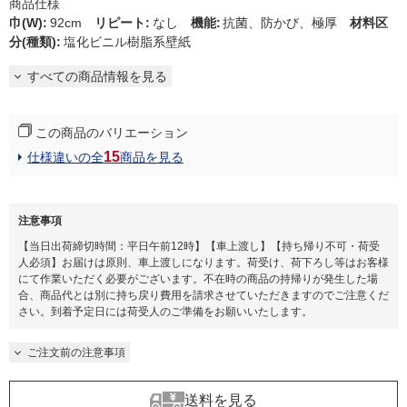
商品仕様
巾(W)
:
92cm
リピート
:
なし
機能
:
抗菌、防かび、極厚
材料区
分(種類)
:
塩化ビニル樹脂系壁紙
すべての商品情報を見る
この商品のバリエーション
15
仕様違いの全
商品を見る
注意事項
【当日出荷締切時間：平日午前12時】【車上渡し】【持ち帰り不可・荷受
人必須】お届けは原則、車上渡しになります。荷受け、荷下ろし等はお客様
にて作業いただく必要がございます。不在時の商品の持帰りが発生した場
合、商品代とは別に持ち戻り費用を請求させていただきますのでご注意くだ
さい。到着予定日には荷受人のご準備をお願いいたします。​
ご注文前の注意事項
送料を見る