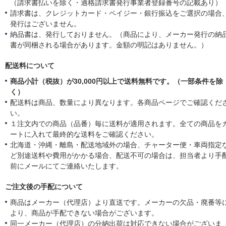
様
（請求書払いを除く・適格請求書発行事業者登録番号の記載あり）
o
請求書は、クレジットカード・ペイジー・銀行振込をご選択の場合
n
発行はございません。
2
納品書は、発行しておりません。（商品により、メーカー発行の納
8
M
書が同梱される場合があります。金額の明記はありません。）
a
r
配送料について
2
0
商品小計（税抜）が30,000円以上で送料無料です。（一部条件を除
2
く）
6
配送料は商品、数量により異なります。各商品ページでご確認くだ
い。
１注文内での商品（品番）毎に送料が適用されます。全ての商品を
ートに入れて最終的な送料をご確認ください。
北海道・沖縄・離島・配送地域外の場合、チャーター便・車両指定
ど別途送料や費用がかかる場合、配送不可の場合は、担当者より手
前にメールにてご連絡いたします。
ご注文後の手配について
商品はメーカー（代理店）より直送です。メーカーの欠品・廃番等
より、商品が手配できない場合がございます。
同一メーカー（代理店）の分納出荷は対応できない場合がございま