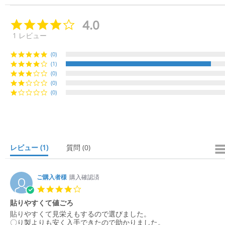
4.0
4.
0
1 レビュー
s
t
(0)
a
(1)
r
r
(0)
a
(0)
t
(0)
i
n
g
レビュー
(1)
質問
(0)
ご購入者様
購入確認済
4.
0
貼りやすくて値ごろ
s
R
r
貼りやすくて見栄えもするので選びました。
t
e
e
〇り製よりも安く入手できたので助かりました。
a