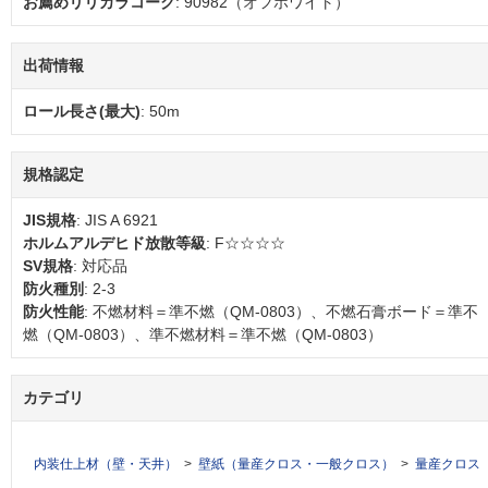
お薦めリリカラコーク
: 90982（オフホワイト）
出荷情報
ロール長さ(最大)
: 50m
規格認定
JIS規格
: JIS A 6921
ホルムアルデヒド放散等級
: F☆☆☆☆
SV規格
: 対応品
防火種別
: 2-3
防火性能
: 不燃材料＝準不燃（QM-0803）、不燃石膏ボード＝準不
燃（QM-0803）、準不燃材料＝準不燃（QM-0803）
カテゴリ
内装仕上材（壁・天井）
壁紙（量産クロス・一般クロス）
量産クロス