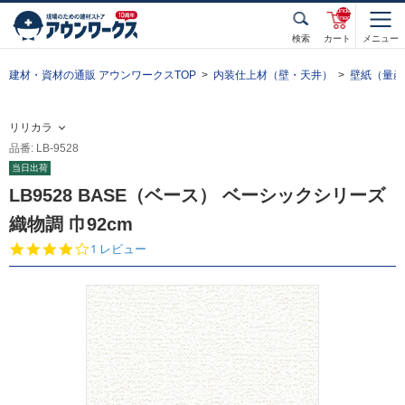
unde
fined
検索
カート
メニュー
建材・資材の通販 アウンワークスTOP
内装仕上材（壁・天井）
壁紙（量産
リリカラ
品番: LB-9528
当日出荷
LB9528 BASE（ベース） ベーシックシリーズ
織物調 巾92cm
4.
1 レビュー
0
s
t
a
r
r
a
t
i
n