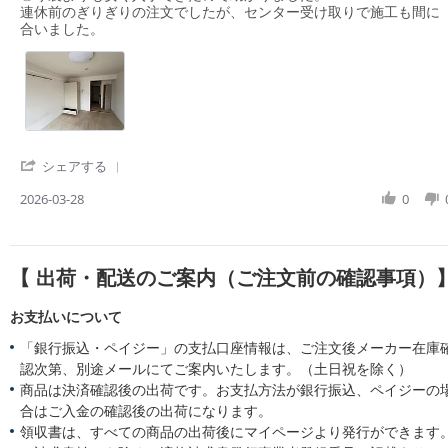
v
v
連休前のぎりぎりの注文でしたが、センター受け取りで施工も間に
r
i
i
合いました。
r
e
e
a
w
w
t
b
s
i
y
t
n
購
a
g
入
t
者
i
様
n
'
シェアする
o
g
S
n
貼
h
2026-03-28
0
2
り
a
8
や
r
M
す
e
a
く
R
【 出荷・配送のご案内（ご注文前の確認事項）
r
て
e
2
値
v
0
ご
i
お支払いについて
2
ろ
e
「銀行振込・ペイジー」の支払口座情報は、ご注文後メーカー在庫
6
w
b
認次第、別途メールにてご案内いたします。（土日祝を除く）
y
商品は決済確認後の出荷です。お支払方法が銀行振込、ペイジーの
購
合はご入金の確認後の出荷になります。
入
領収書は、すべての商品の出荷後にマイページより発行ができます
者