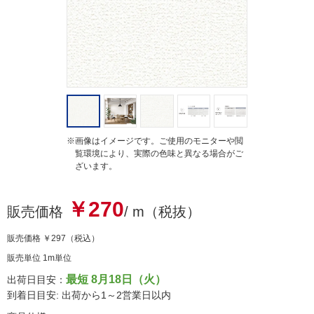
g
※画像はイメージです。ご使用のモニターや閲
覧環境により、実際の色味と異なる場合がご
ざいます。
￥270
販売価格
/ m（税抜）
販売価格
￥297
（税込）
販売単位 1m単位
最短 8月18日（火）
出荷日目安：
到着日目安: 出荷から1～2営業日以内