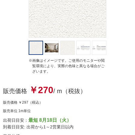
g
※画像はイメージです。ご使用のモニターや閲
覧環境により、実際の色味と異なる場合がご
ざいます。
￥270
販売価格
/ m（税抜）
販売価格
￥297
（税込）
販売単位 1m単位
最短 8月18日（火）
出荷日目安：
到着日目安: 出荷から1～2営業日以内