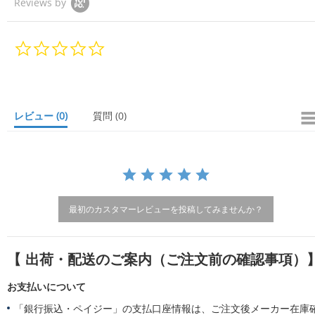
Reviews by
0.
0
s
t
a
r
レビュー
(0)
質問
(0)
r
a
t
i
n
g
最初のカスタマーレビューを投稿してみませんか？
【 出荷・配送のご案内（ご注文前の確認事項）
お支払いについて
「銀行振込・ペイジー」の支払口座情報は、ご注文後メーカー在庫