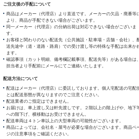
ご注文後の手配について
商品はメーカー（代理店）より直送です。メーカーの欠品・廃番等
より、商品が手配できない場合がございます。
同一メーカー（代理店）の分納出荷は対応できない場合がございま
す。
お客様と関わりのない配送先（公共施設・駐車場・店舗・会社）、
送先途中（道・道路・路肩）での受け渡し等の特殊な手配は出来か
ます。
確認事項（カット明細、備考欄記載事項、配送先等）がある場合は
担当者より手配前にメールにてご連絡いたします。
配送方法について
配送はメーカー（代理店）に委託しております。個人宅配送の宅配
とは配送形態が異なりますのでご注意ください。
配送業者のご指定はできません。
お届けは、車上渡し又は軒先渡しです。２階以上の階上げや、地下
への階下げ、横移動はお受けできません。
配送車両は４トン車以上の大型車両の可能性がございます。
商品によっては、会社名・屋号が必要な場合がございます。商品ペ
ジの注意事項をご確認ください。