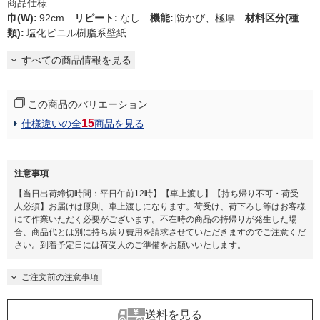
商品仕様
巾(W)
:
92cm
リピート
:
なし
機能
:
防かび、極厚
材料区分(種
類)
:
塩化ビニル樹脂系壁紙
すべての商品情報を見る
この商品のバリエーション
15
仕様違いの全
商品を見る
注意事項
【当日出荷締切時間：平日午前12時】【車上渡し】【持ち帰り不可・荷受
人必須】お届けは原則、車上渡しになります。荷受け、荷下ろし等はお客様
にて作業いただく必要がございます。不在時の商品の持帰りが発生した場
合、商品代とは別に持ち戻り費用を請求させていただきますのでご注意くだ
さい。到着予定日には荷受人のご準備をお願いいたします。​
ご注文前の注意事項
送料を見る