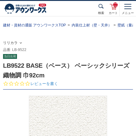
unde
fined
検索
カート
メニュー
建材・資材の通販 アウンワークスTOP
内装仕上材（壁・天井）
壁紙（量産
リリカラ
品番: LB-9522
当日出荷
LB9522 BASE（ベース） ベーシックシリーズ
織物調 巾92cm
0.
レビューを書く
0
s
t
a
r
r
a
t
i
n