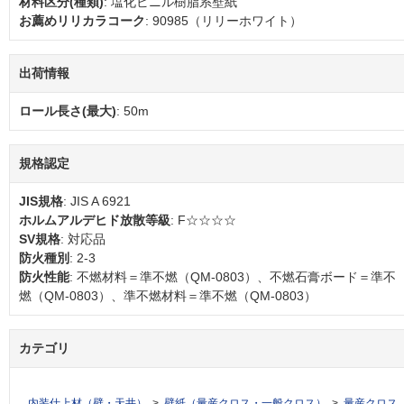
材料区分(種類)
: 塩化ビニル樹脂系壁紙
お薦めリリカラコーク
: 90985（リリーホワイト）
出荷情報
ロール長さ(最大)
: 50m
規格認定
JIS規格
: JIS A 6921
ホルムアルデヒド放散等級
: F☆☆☆☆
SV規格
: 対応品
防火種別
: 2-3
防火性能
: 不燃材料＝準不燃（QM-0803）、不燃石膏ボード＝準不
燃（QM-0803）、準不燃材料＝準不燃（QM-0803）
カテゴリ
内装仕上材（壁・天井）
壁紙（量産クロス・一般クロス）
量産クロス