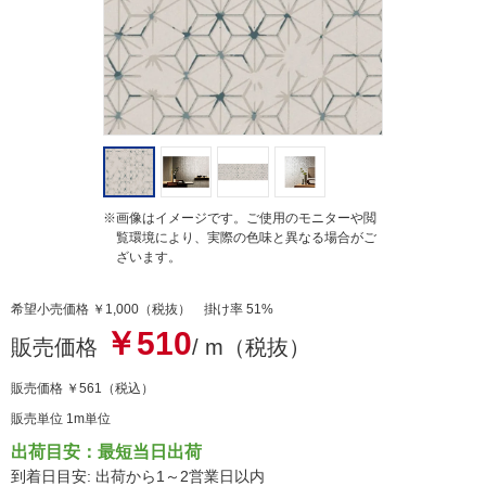
g
※画像はイメージです。ご使用のモニターや閲
覧環境により、実際の色味と異なる場合がご
ざいます。
希望小売価格 ￥1,000（税抜） 掛け率 51%
￥510
販売価格
/ m（税抜）
販売価格
￥561
（税込）
販売単位 1m単位
出荷目安：最短当日出荷
到着日目安: 出荷から1～2営業日以内