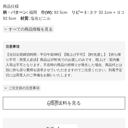
商品仕様
柄・パターン
:
福岡
巾(W)
:
92.5cm
リピート
:
タテ 32.1cm × ヨコ
92.5cm
材質
:
塩化ビニル
すべての商品情報を見る
注意事項
【当日出荷締切時間：平日午前9時】【階上げ不可】【軒先渡し】【持ち帰
り不可・荷受人必須】商品は1F軒先でのお渡しのみです。階上げ・室内搬
入等は不可となります。不在時の商品の持帰りが発生した場合、商品代とは
別に持ち戻り費用を請求させていただきますのでご注意ください。到着予定
日には荷受人のご準備をお願いいたします。​
ご注文前の注意事項
送料を見る