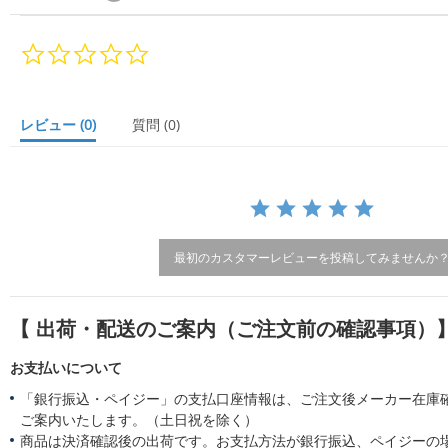
0.
0
s
t
a
レビュー
(0)
質問
(0)
r
r
a
t
i
n
g
最初のカスタマーレビューを投稿してみませんか
【 出荷・配送のご案内（ご注文前の確認事項）
お支払いについて
「銀行振込・ペイジー」の支払口座情報は、ご注文後メーカー在庫
ご案内いたします。（土日祝を除く）
商品は決済確認後の出荷です。お支払方法が銀行振込、ペイジーの