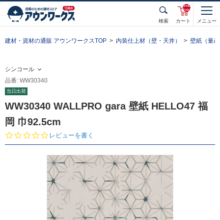
unde
fined
検索
カート
メニュー
建材・資材の通販 アウンワークスTOP
内装仕上材（壁・天井）
壁紙（量産
シンコール
品番: WW30340
当日出荷
WW30340 WALLPRO gara 壁紙 HELLO47 福
岡 巾92.5cm
0.
レビューを書く
0
s
t
a
r
r
a
t
i
n