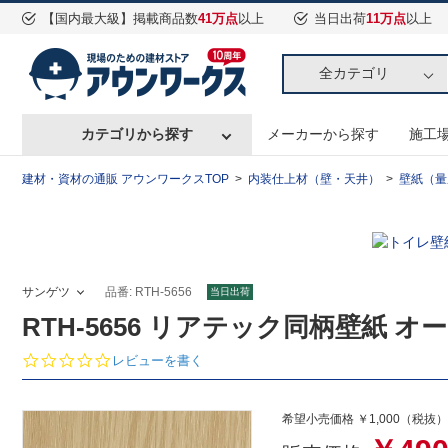
【国内最大級】掲載商品数
41万点
以上
当日出荷
11万点
以上
全カテゴリ
カテゴリから探す
メーカーから探す
施工
建材・資材の通販 アウンワークスTOP
内装仕上材（壁・天井）
壁紙（量
サンゲツ
品番: RTH-5656
当日出荷
RTH-5656 リアテック同柄壁紙 オー
0.
レビューを書く
0
s
t
希望小売価格 ￥1,000（税抜）
a
r