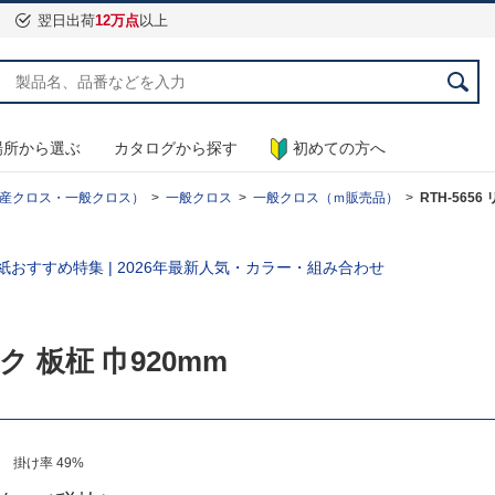
翌日出荷
12万点
以上
場所から選ぶ
カタログから探す
初めての方へ
産クロス・一般クロス）
一般クロス
一般クロス（ｍ販売品）
RTH-565
ク 板柾 巾920mm
 掛け率 49%