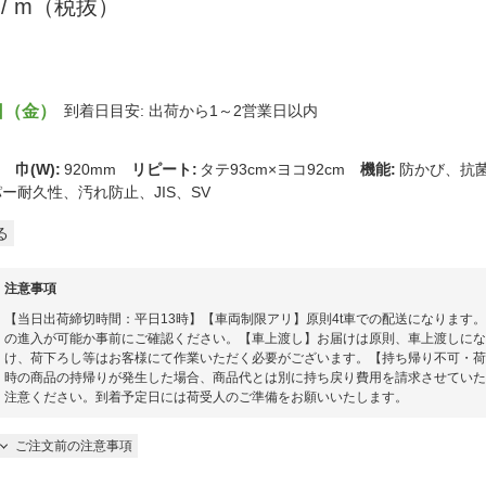
0
/ m（税抜）
日（金）
到着日目安: 出荷から1～2営業日以内
柾
巾(W)
:
920mm
リピート
:
タテ93cm×ヨコ92cm
機能
:
防かび、抗菌
ー耐久性、汚れ防止、JIS、SV
る
注意事項
【当日出荷締切時間：平日13時】【車両制限アリ】原則4t車での配送になります。
の進入が可能か事前にご確認ください​。【車上渡し】お届けは原則、車上渡しに
け、荷下ろし等はお客様にて作業いただく必要がございます。【持ち帰り不可・荷
時の商品の持帰りが発生した場合、商品代とは別に持ち戻り費用を請求させていた
注意ください。到着予定日には荷受人のご準備をお願いいたします。​
ご注文前の注意事項