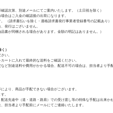
庫確認次第、別途メールにてご案内いたします。（土日祝を除く）
の場合はご入金の確認後の出荷になります。
。 （請求書払いを除く・適格請求書発行事業者登録番号の記載あり）
合、発行はございません。
納品書が同梱される場合があります。金額の明記はありません。）
除く）
ださい。
をカートに入れて最終的な送料をご確認ください。
定など別途送料や費用がかかる場合、配送不可の場合は、担当者より手
等により、商品が手配できない場合がございます。
ます。
、配送先途中（道・道路・路肩）での受け渡し等の特殊な手配は出来か
は、担当者より手配前にメールにてご連絡いたします。