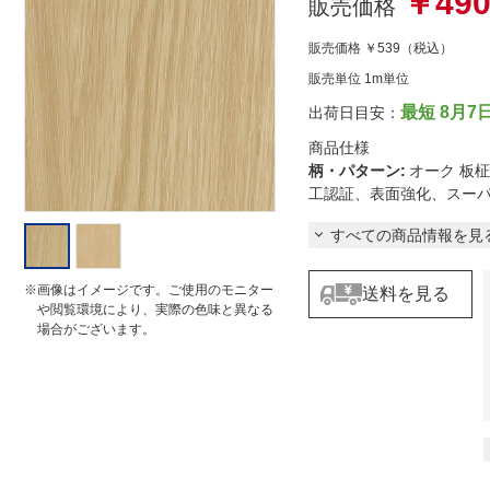
￥49
販売価格
r
a
販売価格
￥539
（税込）
t
i
販売単位 1m単位
n
g
最短 8月7
出荷日目安：
商品仕様
柄・パターン
:
オーク 板
工認証、表面強化、スーパ
すべての商品情報を見
※画像はイメージです。ご使用のモニター
送料を見る
や閲覧環境により、実際の色味と異なる
場合がございます。