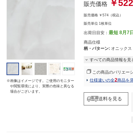
￥52
r
販売価格
r
a
販売価格
￥574
（税込）
t
i
販売単位 1枚単位
n
g
最短 8月7
出荷日目安：
商品仕様
柄・パターン
:
オニック
すべての商品情報を見
この商品のバリエー
2
仕様違いの全
商品を
※画像はイメージです。ご使用のモニター
や閲覧環境により、実際の色味と異なる
場合がございます。
送料を見る