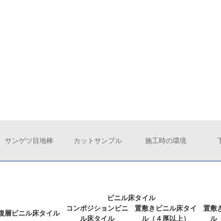
サンゲツ目地棒
カットサンプル
施工時の環境
ビニル床タイル
コンポジションビニ
置敷きビニル床タイ
置敷
複層ビニル床タイル
ル床タイル
ル（４厚以上）
ル