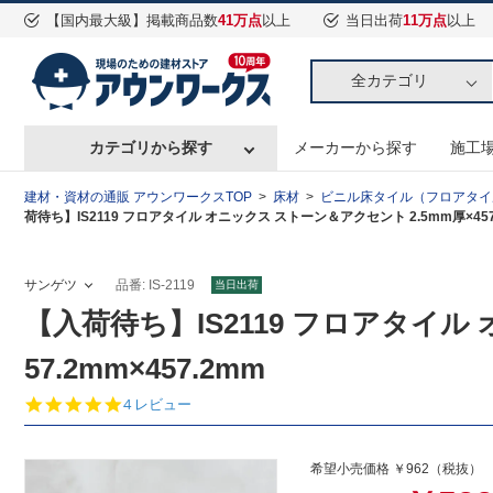
【国内最大級】掲載商品数
41万点
以上
当日出荷
11万点
以上
全カテゴリ
カテゴリから探す
メーカーから探す
施工
建材・資材の通販 アウンワークスTOP
床材
ビニル床タイル（フロアタイ
荷待ち】IS2119 フロアタイル オニックス ストーン＆アクセント 2.5mm厚×457.
サンゲツ
品番: IS-2119
当日出荷
【入荷待ち】IS2119 フロアタイル
57.2mm×457.2mm
5.
4 レビュー
0
s
t
希望小売価格 ￥962（税抜） 
a