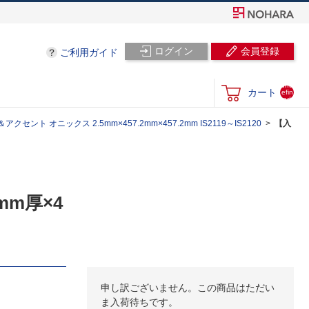
ログイン
会員登録
ご利用ガイド
und
カート
efin
ed
セント オニックス 2.5mm×457.2mm×457.2mm IS2119～IS2120
【入
mm厚×4
申し訳ございません。この商品はただい
ま入荷待ちです。