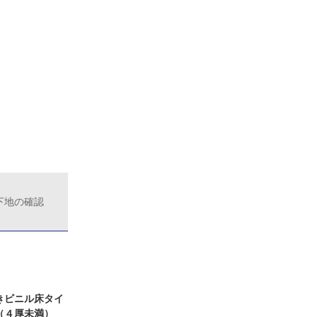
下地の確認
きビニル床タイ
（４厚未満）