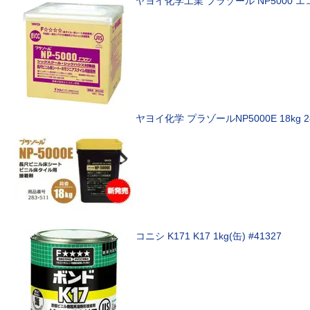
ヤヨイ化学工業
プラゾール NP5000 エコ
ヤヨイ化学
プラゾールNP5000E 18kg 28
コニシ
K171 K17 1kg(缶) #41327