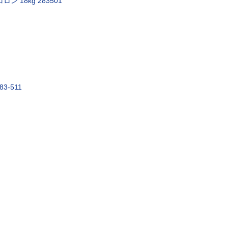
ロン 18kg 283501
3-511