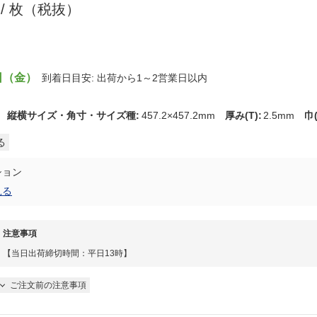
2
/ 枚（税抜）
日（金）
到着日目安: 出荷から1～2営業日以内
ス
縦横サイズ・角寸・サイズ種
:
457.2×457.2mm
厚み(T)
:
2.5mm
巾
る
ション
見る
注意事項
【当日出荷締切時間：平日13時】
ご注文前の注意事項