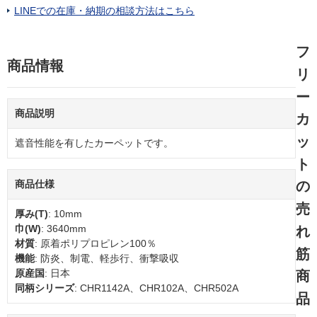
LINEでの在庫・納期の相談方法はこちら
フ
商品情報
リ
ー
商品説明
カ
ッ
遮音性能を有したカーペットです。
ト
商品仕様
の
売
厚み(T)
: 10mm
巾(W)
: 3640mm
れ
材質
: 原着ポリプロピレン100％
筋
機能
: 防炎、制電、軽歩行、衝撃吸収
原産国
: 日本
商
同柄シリーズ
: CHR1142A、CHR102A、CHR502A
品