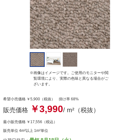
i
n
g
※画像はイメージです。ご使用のモニターや閲
覧環境により、実際の色味と異なる場合がご
ざいます。
希望小売価格 ￥5,900（税抜） 掛け率 68%
￥3,990
販売価格
/ m²（税抜）
最小販売価格
￥17,556
（税込）
販売単位 4m²以上 1m²単位