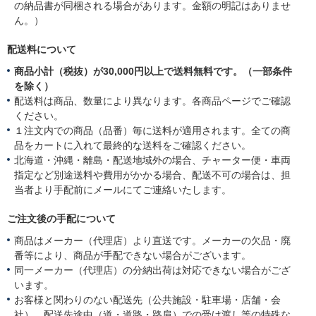
の納品書が同梱される場合があります。金額の明記はありませ
ん。）
配送料について
商品小計（税抜）が30,000円以上で送料無料です。（一部条件
を除く）
配送料は商品、数量により異なります。各商品ページでご確認
ください。
１注文内での商品（品番）毎に送料が適用されます。全ての商
品をカートに入れて最終的な送料をご確認ください。
北海道・沖縄・離島・配送地域外の場合、チャーター便・車両
指定など別途送料や費用がかかる場合、配送不可の場合は、担
当者より手配前にメールにてご連絡いたします。
ご注文後の手配について
商品はメーカー（代理店）より直送です。メーカーの欠品・廃
番等により、商品が手配できない場合がございます。
同一メーカー（代理店）の分納出荷は対応できない場合がござ
います。
お客様と関わりのない配送先（公共施設・駐車場・店舗・会
社）、配送先途中（道・道路・路肩）での受け渡し等の特殊な