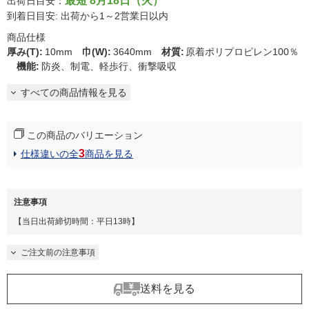
最短 8月18日（火）
出荷日目安：
到着日目安: 出荷から1～2営業日以内
商品仕様
厚み(T)
:
10mm
巾(W)
:
3640mm
材質
:
原着ポリプロピレン100％
機能
:
防炎、制電、軽歩行、衝撃吸収
すべての商品情報を見る
この商品のバリエーション
3
仕様違いの全
商品を見る
注意事項
【当日出荷締切時間：平日13時】
ご注文前の注意事項
送料を見る