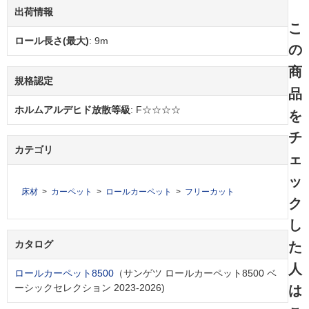
出荷情報
こ
ロール長さ(最大)
: 9m
の
商
規格認定
品
ホルムアルデヒド放散等級
: F☆☆☆☆
を
チ
カテゴリ
ェ
ッ
床材
カーペット
ロールカーペット
フリーカット
ク
し
カタログ
た
人
ロールカーペット8500
（サンゲツ ロールカーペット8500 ベ
ーシックセレクション 2023-2026)
は