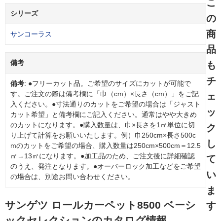
こ
シリーズ
の
商
サンコーラス
品
備考
も
チ
備考
: ●フリーカット品。ご希望のサイズにカットが可能で
す。ご注文の際は備考欄に「巾（cm）×長さ（cm）」をご記
ェ
入ください。●寸法通りのカットをご希望の場合は「ジャスト
ッ
カット希望」と備考欄にご記入ください。通常はやや大きめ
のカットになります。●購入数量は、巾×長さを1㎡単位に切
ク
り上げて計算をお願いいたします。例）巾250cm×長さ500c
し
mのカットをご希望の場合、購入数量は250cm×500cm＝12.5
㎡→13㎡になります。●加工品のため、ご注文後に詳細確認
て
のうえ、発注となります。●オーバーロック加工などをご希望
い
の場合は、別途お問い合わせください。
ま
サンゲツ ロールカーペット8500 ベーシ
す
ックセレクションのカタログ情報