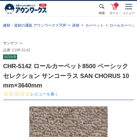
unde
fined
検索
カート
メニュー
建材・資材の通販 アウンワークスTOP
床材
カーペット
ロールカーペッ
サンゲツ
品番: CHR-5142
当日出荷
CHR-5142 ロールカーペット8500 ベーシック
セレクション サンコーラス SAN CHORUS 10
mm×3640mm
0.
レビューを書く
0
s
t
a
r
r
a
t