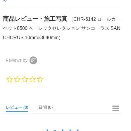
商品レビュー・施工写真
（CHR-5142 ロールカー
ペット8500 ベーシックセレクション サンコーラス SAN
CHORUS 10mm×3640mm）
Reviews by
0.
0
s
t
a
r
レビュー
(0)
質問
(0)
r
a
t
i
n