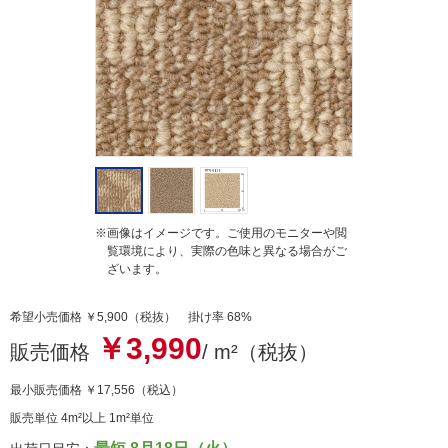
i
n
g
※画像はイメージです。ご使用のモニターや閲
覧環境により、実際の色味と異なる場合がご
ざいます。
希望小売価格 ￥5,900（税抜） 掛け率 68%
￥3,990
販売価格
/ m²（税抜）
最小販売価格
￥17,556
（税込）
販売単位 4m²以上 1m²単位