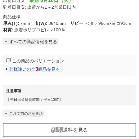
最短 8月18日（火）
出荷日目安：
到着日目安: 出荷から1～2営業日以内
商品仕様
厚み(T)
:
7mm
巾(W)
:
3640mm
リピート
:
タテ96cm×ヨコ91cm
材質
:
原着ポリプロピレン100％
すべての商品情報を見る
この商品のバリエーション
3
仕様違いの全
商品を見る
注意事項
【当日出荷締切時間：平日13時】
ご注文前の注意事項
送料を見る