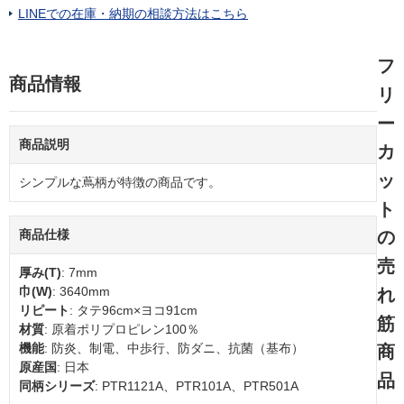
LINEでの在庫・納期の相談方法はこちら
フ
商品情報
リ
ー
商品説明
カ
ッ
シンプルな蔦柄が特徴の商品です。
ト
商品仕様
の
売
厚み(T)
: 7mm
巾(W)
: 3640mm
れ
リピート
: タテ96cm×ヨコ91cm
筋
材質
: 原着ポリプロピレン100％
機能
: 防炎、制電、中歩行、防ダニ、抗菌（基布）
商
原産国
: 日本
品
同柄シリーズ
: PTR1121A、PTR101A、PTR501A