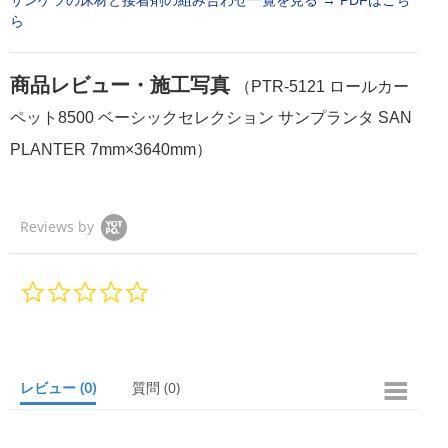
ら
商品レビュー・施工写真
（PTR-5121 ロールカー
ペット8500 ベーシックセレクション サンプランタ SAN
PLANTER 7mm×3640mm）
Reviews by
0.
0
s
t
a
r
レビュー
(0)
質問
(0)
r
a
t
i