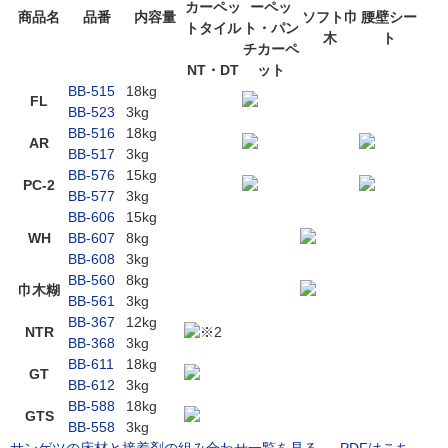
カーペッ
ーペッ
商品名
品番
内容量
ソフト巾
腰壁シー
トタイル
ト・パン
木
ト
チカーペ
NT・DT
ット
BB-515
18kg
FL
BB-523
3kg
BB-516
18kg
AR
BB-517
3kg
BB-576
15kg
PC-2
BB-577
3kg
BB-606
15kg
WH
BB-607
8kg
BB-608
3kg
BB-560
8kg
巾木糊
BB-561
3kg
BB-367
12kg
NTR
※2
BB-368
3kg
BB-611
18kg
GT
BB-612
3kg
BB-588
18kg
GTS
BB-558
3kg
サンゲツの床材と接着剤の組み合わせ一覧を見る →
PDFはこち