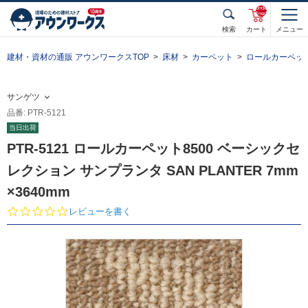
unde
fined
検索
カート
メニュー
建材・資材の通販 アウンワークスTOP
床材
カーペット
ロールカーペッ
サンゲツ
品番: PTR-5121
当日出荷
PTR-5121 ロールカーペット8500 ベーシックセ
レクション サンプランタ SAN PLANTER 7mm
×3640mm
0.
レビューを書く
0
s
t
a
r
r
a
t