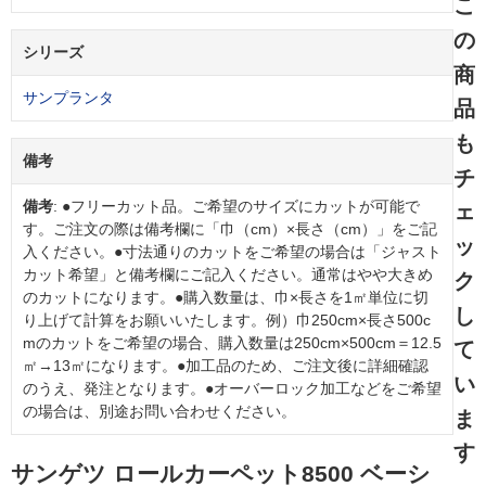
こ
の
シリーズ
商
サンプランタ
品
も
備考
チ
備考
: ●フリーカット品。ご希望のサイズにカットが可能で
ェ
す。ご注文の際は備考欄に「巾（cm）×長さ（cm）」をご記
ッ
入ください。●寸法通りのカットをご希望の場合は「ジャスト
カット希望」と備考欄にご記入ください。通常はやや大きめ
ク
のカットになります。●購入数量は、巾×長さを1㎡単位に切
し
り上げて計算をお願いいたします。例）巾250cm×長さ500c
mのカットをご希望の場合、購入数量は250cm×500cm＝12.5
て
㎡→13㎡になります。●加工品のため、ご注文後に詳細確認
い
のうえ、発注となります。●オーバーロック加工などをご希望
の場合は、別途お問い合わせください。
ま
す
サンゲツ ロールカーペット8500 ベーシ