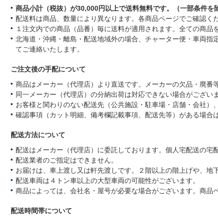
商品小計（税抜）が30,000円以上で送料無料です。（一部条件を
配送料は商品、数量により異なります。各商品ページでご確認く
１注文内での商品（品番）毎に送料が適用されます。全ての商品
北海道・沖縄・離島・配送地域外の場合、チャーター便・車両指
てご連絡いたします。
ご注文後の手配について
商品はメーカー（代理店）より直送です。メーカーの欠品・廃番
同一メーカー（代理店）の分納出荷は対応できない場合がござい
お客様と関わりのない配送先（公共施設・駐車場・店舗・会社）
確認事項（カット明細、備考欄記載事項、配送先等）がある場合
配送方法について
配送はメーカー（代理店）に委託しております。個人宅配送の宅
配送業者のご指定はできません。
お届けは、車上渡し又は軒先渡しです。２階以上の階上げや、地
配送車両は４トン車以上の大型車両の可能性がございます。
商品によっては、会社名・屋号が必要な場合がございます。商品
配送時間帯について