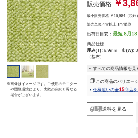
￥3,8
r
販売価格
r
a
最小販売価格
￥16,984
（税込
t
i
販売単位 4m²以上 1m²単位
n
g
最短 8月1
出荷日目安：
商品仕様
厚み(T)
:
6.9mm
巾(W)
:
（基布）
すべての商品情報を見
この商品のバリエー
※画像はイメージです。ご使用のモニター
15
仕様違いの全
商品を
や閲覧環境により、実際の色味と異なる
場合がございます。
送料を見る