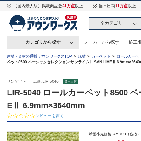
【国内最大級】掲載商品数
41万点
以上
当日出荷
11万点
以上
全カテゴリ
カテゴリから探す
メーカーから探す
施工
建材・資材の通販 アウンワークスTOP
床材
カーペット
ロールカーペ
ペット8500 ベーシックセレクション サンライムⅡ SAN LIMEⅡ 6.9mm×364
サンゲツ
品番: LIR-5040
当日出荷
LIR-5040 ロールカーペット8500
EⅡ 6.9mm×3640mm
0.
レビューを書く
0
s
t
希望小売価格 ￥5,700（税抜）
a