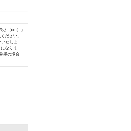
長さ（cm）」
入ください。
いいたしま
3㎡になりま
希望の場合