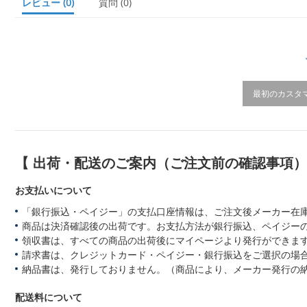
レビュー
(0)
質問
(0)
r
r
a
t
i
n
g
最初のカスタ
【 出荷・配送のご案内（ご注文前の確認事項
お支払いについて
「銀行振込・ペイジー」の支払口座情報は、ご注文後メーカー在
商品は決済確認後の出荷です。お支払方法が銀行振込、ペイジー
領収書は、すべての商品の出荷後にマイページより発行ができます
請求書は、クレジットカード・ペイジー・銀行振込をご選択の場
納品書は、発行しておりません。（商品により、メーカー発行の
配送料について