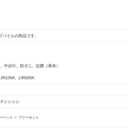
プパイルの商品です。
SH、中歩行、防ダニ、抗菌（基布）
LIR109A、LIR509A
: F☆☆☆☆
ーペット
フリーカット