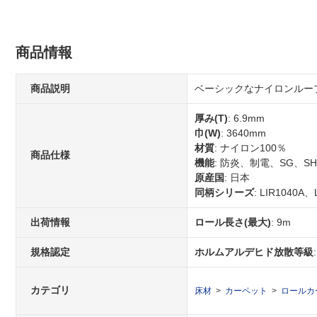
商品情報
商品説明
ベーシックなナイロンルー
厚み(T)
: 6.9mm
巾(W)
: 3640mm
材質
: ナイロン100％
商品仕様
機能
: 防炎、制電、SG、
原産国
: 日本
同柄シリーズ
: LIR1040A、
出荷情報
ロール長さ(最大)
: 9m
規格認定
ホルムアルデヒド放散等級
カテゴリ
床材
カーペット
ロールカ