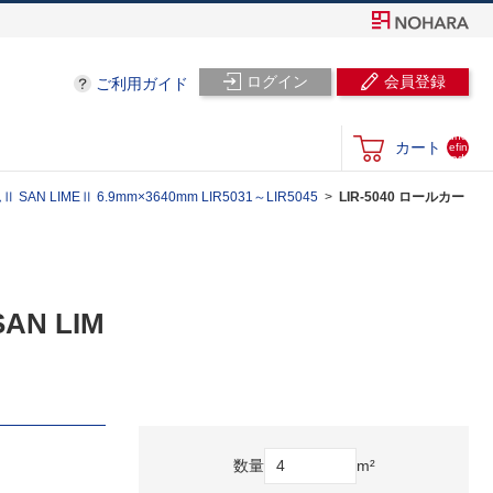
ログイン
会員登録
ご利用ガイド
und
カート
efin
ed
LIMEⅡ 6.9mm×3640mm LIR5031～LIR5045
LIR-5040 ロールカー
N LIM
数量
m²