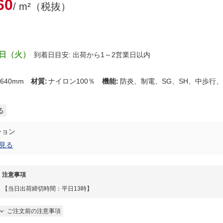
60
/ m²（税抜）
）
8日（火）
到着日目安: 出荷から1～2営業日以内
3640mm
材質
:
ナイロン100％
機能
:
防炎、制電、SG、SH、中歩行
る
ション
見る
注意事項
【当日出荷締切時間：平日13時】
ご注文前の注意事項