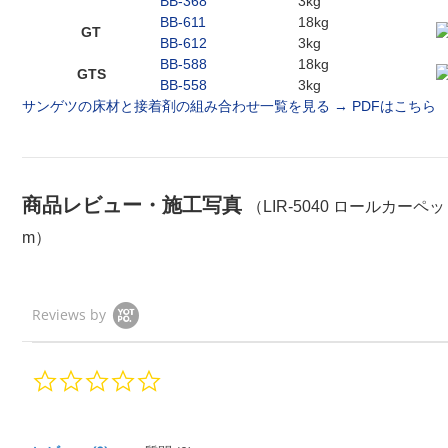
BB-368
3kg
BB-611
18kg
GT
BB-612
3kg
BB-588
18kg
GTS
BB-558
3kg
サンゲツの床材と接着剤の組み合わせ一覧を見る →
PDFはこちら
商品レビュー・施工写真
（LIR-5040 ロールカーペッ
m）
Reviews by
0.
0
s
t
a