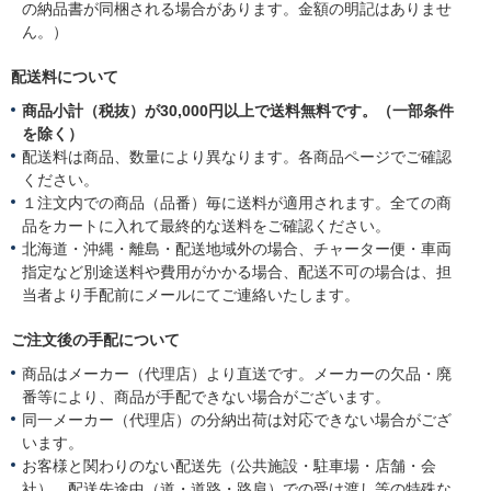
の納品書が同梱される場合があります。金額の明記はありませ
ん。）
配送料について
商品小計（税抜）が30,000円以上で送料無料です。（一部条件
を除く）
配送料は商品、数量により異なります。各商品ページでご確認
ください。
１注文内での商品（品番）毎に送料が適用されます。全ての商
品をカートに入れて最終的な送料をご確認ください。
北海道・沖縄・離島・配送地域外の場合、チャーター便・車両
指定など別途送料や費用がかかる場合、配送不可の場合は、担
当者より手配前にメールにてご連絡いたします。
ご注文後の手配について
商品はメーカー（代理店）より直送です。メーカーの欠品・廃
番等により、商品が手配できない場合がございます。
同一メーカー（代理店）の分納出荷は対応できない場合がござ
います。
お客様と関わりのない配送先（公共施設・駐車場・店舗・会
社）、配送先途中（道・道路・路肩）での受け渡し等の特殊な