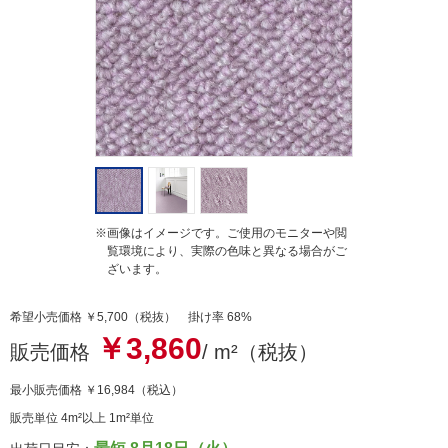
i
n
g
※画像はイメージです。ご使用のモニターや閲
覧環境により、実際の色味と異なる場合がご
ざいます。
希望小売価格 ￥5,700（税抜） 掛け率 68%
￥3,860
販売価格
/ m²（税抜）
最小販売価格
￥16,984
（税込）
販売単位 4m²以上 1m²単位