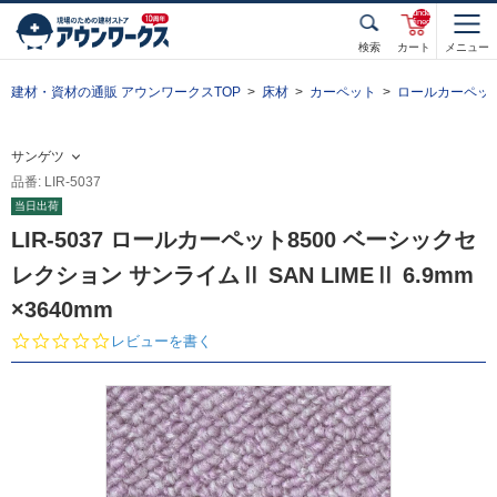
unde
fined
検索
カート
メニュー
建材・資材の通販 アウンワークスTOP
床材
カーペット
ロールカーペッ
サンゲツ
品番: LIR-5037
当日出荷
LIR-5037 ロールカーペット8500 ベーシックセ
レクション サンライムⅡ SAN LIMEⅡ 6.9mm
×3640mm
0.
レビューを書く
0
s
t
a
r
r
a
t