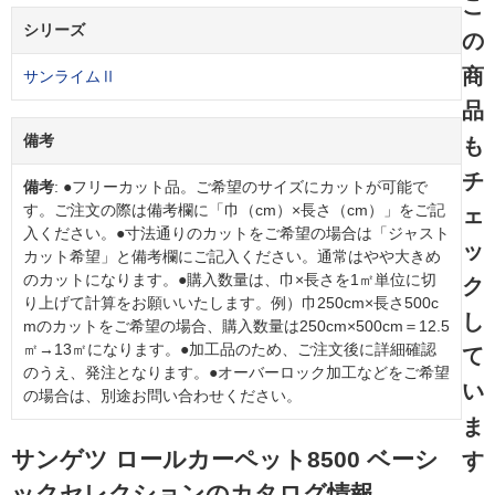
こ
シリーズ
の
商
サンライムⅡ
品
備考
も
チ
備考
: ●フリーカット品。ご希望のサイズにカットが可能で
す。ご注文の際は備考欄に「巾（cm）×長さ（cm）」をご記
ェ
入ください。●寸法通りのカットをご希望の場合は「ジャスト
ッ
カット希望」と備考欄にご記入ください。通常はやや大きめ
のカットになります。●購入数量は、巾×長さを1㎡単位に切
ク
り上げて計算をお願いいたします。例）巾250cm×長さ500c
し
mのカットをご希望の場合、購入数量は250cm×500cm＝12.5
㎡→13㎡になります。●加工品のため、ご注文後に詳細確認
て
のうえ、発注となります。●オーバーロック加工などをご希望
い
の場合は、別途お問い合わせください。
ま
サンゲツ ロールカーペット8500 ベーシ
す
ックセレクションのカタログ情報