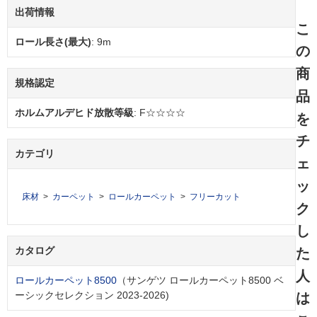
出荷情報
こ
ロール長さ(最大)
: 9m
の
商
規格認定
品
ホルムアルデヒド放散等級
: F☆☆☆☆
を
チ
カテゴリ
ェ
ッ
床材
カーペット
ロールカーペット
フリーカット
ク
し
カタログ
た
人
ロールカーペット8500
（サンゲツ ロールカーペット8500 ベ
ーシックセレクション 2023-2026)
は