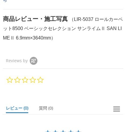
商品レビュー・施工写真
（LIR-5037 ロールカーペ
ット8500 ベーシックセレクション サンライムⅡ SAN LI
MEⅡ 6.9mm×3640mm）
Reviews by
0.
0
s
t
a
r
レビュー
(0)
質問
(0)
r
a
t
i
n