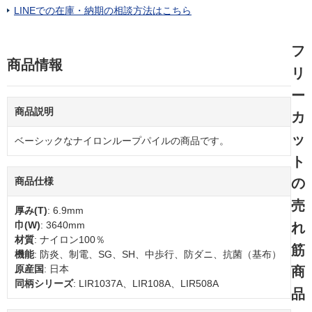
LINEでの在庫・納期の相談方法はこちら
フ
商品情報
リ
ー
商品説明
カ
ッ
ベーシックなナイロンループパイルの商品です。
ト
商品仕様
の
売
厚み(T)
: 6.9mm
巾(W)
: 3640mm
れ
材質
: ナイロン100％
筋
機能
: 防炎、制電、SG、SH、中歩行、防ダニ、抗菌（基布）
原産国
: 日本
商
同柄シリーズ
: LIR1037A、LIR108A、LIR508A
品