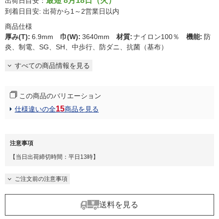
最短 8月18日（火）
出荷日目安：
到着日目安: 出荷から1～2営業日以内
商品仕様
厚み(T)
:
6.9mm
巾(W)
:
3640mm
材質
:
ナイロン100％
機能
:
防
炎、制電、SG、SH、中歩行、防ダニ、抗菌（基布）
すべての商品情報を見る
この商品のバリエーション
15
仕様違いの全
商品を見る
注意事項
【当日出荷締切時間：平日13時】
ご注文前の注意事項
送料を見る