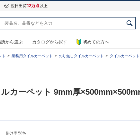
翌日出荷
12万点
以上
場所から選ぶ
カタログから探す
初めての方へ
ット
業務用タイルカーペット
のり無しタイルカーペット
タイルカーペット エク
ルカーペット 9mm厚×500mm×500mm
） 掛け率 58%