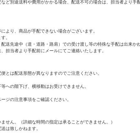
定など別途送料や費用がかかる場合、配送不可の場合は、担当者より手
等により、商品が手配できない場合がございます。
ます。
、配送先途中（道・道路・路肩）での受け渡し等の特殊な手配は出来か
は、担当者より手配前にメールにてご連絡いたします。
配便とは配送形態が異なりますのでご注意ください。
下等への階下げ、横移動はお受けできません。
ページの注意事項をご確認ください。
いません。（詳細な時間の指定は承ることができません。）
配送は致しかねます。