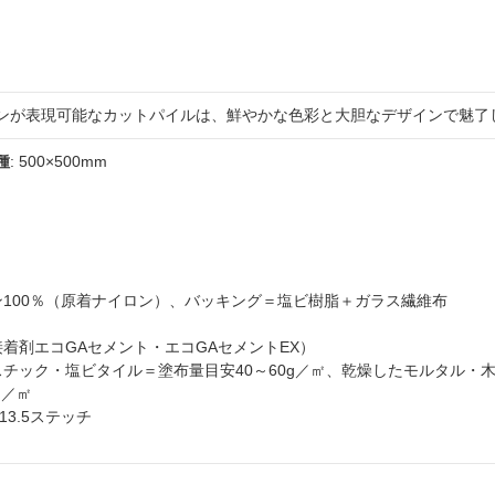
ンが表現可能なカットパイルは、鮮やかな色彩と大胆なデザインで魅了
種
: 500×500mm
ロン100％（原着ナイロン）、バッキング＝塩ビ樹脂＋ガラス繊維布
接着剤エコGAセメント・エコGAセメントEX）
スチック・塩ビタイル＝塗布量目安40～60g／㎡、乾燥したモルタル・
g／㎡
・13.5ステッチ