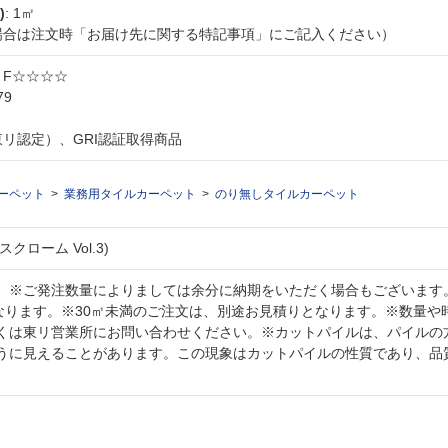
)
: 1㎡
な場合は注文時「お届け先に関する特記事項」にご記入ください）
: F☆☆☆☆
79
東リ認定）、GRI認証取得商品
ーペット
業務用タイルカーペット
のり無しタイルカーペット
クローム Vol.3)
。※ご発注数量によりましては余分に納期をいただく場合もございます
となります。※30㎡未満のご注文は、別途お見積りとなります。※数量や
くは東リ営業所にお問い合わせください。※カットパイルは、パイルの
うに見えることがあります。この現象はカットパイルの性質であり、品