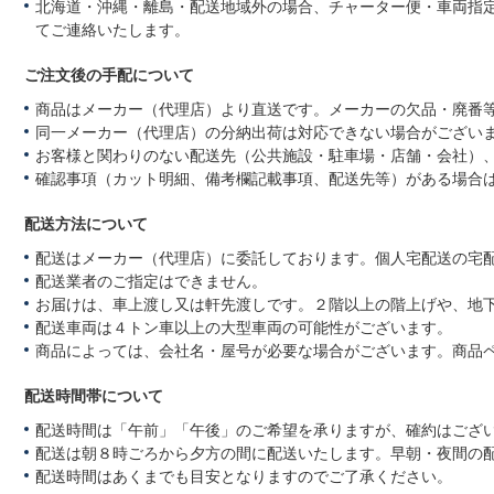
北海道・沖縄・離島・配送地域外の場合、チャーター便・車両指
てご連絡いたします。
ご注文後の手配について
商品はメーカー（代理店）より直送です。メーカーの欠品・廃番
同一メーカー（代理店）の分納出荷は対応できない場合がござい
お客様と関わりのない配送先（公共施設・駐車場・店舗・会社）
確認事項（カット明細、備考欄記載事項、配送先等）がある場合
配送方法について
配送はメーカー（代理店）に委託しております。個人宅配送の宅
配送業者のご指定はできません。
お届けは、車上渡し又は軒先渡しです。２階以上の階上げや、地
配送車両は４トン車以上の大型車両の可能性がございます。
商品によっては、会社名・屋号が必要な場合がございます。商品
配送時間帯について
配送時間は「午前」「午後」のご希望を承りますが、確約はござ
配送は朝８時ごろから夕方の間に配送いたします。早朝・夜間の
配送時間はあくまでも目安となりますのでご了承ください。