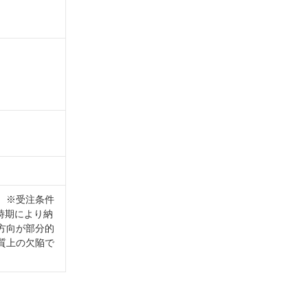
。※受注条件
時期により納
方向が部分的
質上の欠陥で