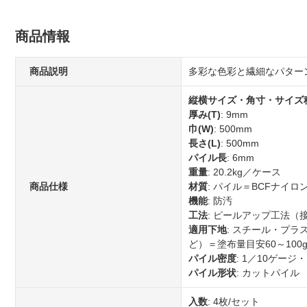
商品情報
商品説明
多彩な色彩と繊細なパター
縦横サイズ・角寸・サイズ
厚み(T)
: 9mm
巾(W)
: 500mm
長さ(L)
: 500mm
パイル長
: 6mm
重量
: 20.2kg／ケース
商品仕様
材質
: パイル＝BCFナイ
機能
: 防汚
工法
: ピールアップ工法（
適用下地
: スチール・プラ
ど）＝塗布量目安60～100
パイル密度
: 1／10ゲージ
パイル形状
: カットパイル
入数
: 4枚/セット