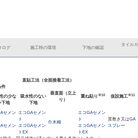
タイル
タログ
施工時の環境
下地の確認
直貼工法（全面接着工法）
条件
垂直面（立上
※10
※11
性の少な
吸水性のない
重ね貼り
仮設施工
り）
い下地
下地
GAセメン
エコGAセメン
エコGAセメン
ト
ト
置敷き又は
GA
巾木糊
GAセメン
エコGAセメン
エコGAセメン
スプレー
トEX
トEX