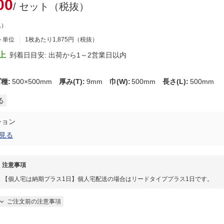
00
/ セット（税抜）
込）
ト単位
1枚あたり1,875円（税抜）
上
到着日目安: 出荷から1～2営業日以内
ズ種
:
500×500mm
厚み(T)
:
9mm
巾(W)
:
500mm
長さ(L)
:
500mm
る
ション
見る
注意事項
【個人宅は納期プラス1日】個人宅配送の場合はリードタイププラス1日です。
ご注文前の注意事項