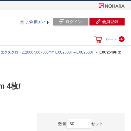
ログイン
会員登録
ご利用ガイド
und
カート
efin
ed
スクローム2000 500×500mm EXC2503F～EXC2560F
EXC2549F エ
 4枚/
数量
セット