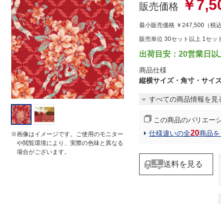
￥7,5
r
販売価格
r
a
最小販売価格
￥247,500
（税
t
i
販売単位 30セット以上 1セッ
n
g
出荷目安：20営業日以
商品仕様
縦横サイズ・角寸・サイ
すべての商品情報を見
この商品のバリエー
20
仕様違いの全
商品を
※画像はイメージです。ご使用のモニター
や閲覧環境により、実際の色味と異なる
場合がございます。
送料を見る