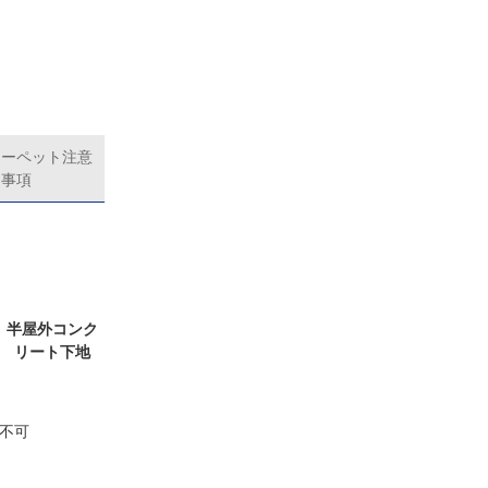
カーペット注意
事項
半屋外コンク
リート下地
不可