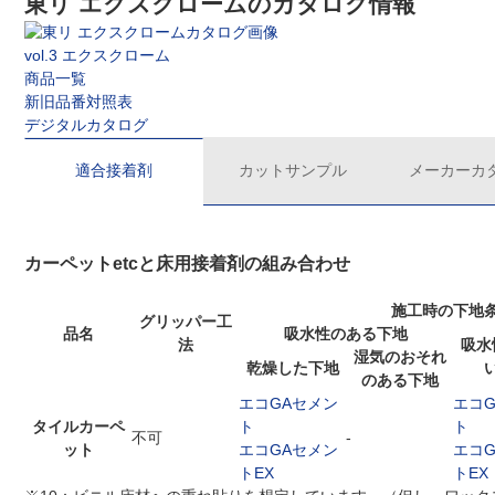
東リ エクスクロームのカタログ情報
vol.3 エクスクローム
商品一覧
新旧品番対照表
デジタルカタログ
適合接着剤
カットサンプル
メーカーカ
カーペットetcと床用接着剤の組み合わせ
施工時の下地
グリッパー工
品名
吸水性のある下地
法
吸水
湿気のおそれ
乾燥した下地
のある下地
エコGAセメン
エコ
タイルカーペ
ト
ト
不可
-
ット
エコGAセメン
エコ
トEX
トEX