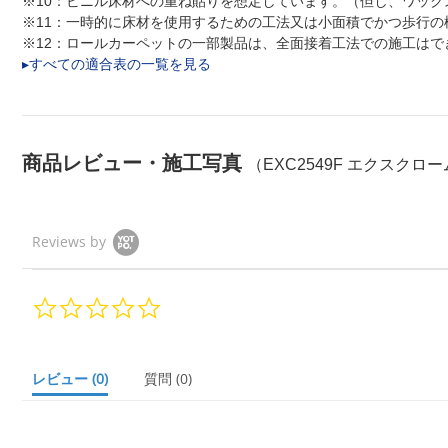
※10：ビニル床材への重ね貼りを想定しています。（但し、ワッ
※11：一時的に床材を使用するための工法又は小面積でかつ歩行の
※12：ロールカーペットの一部製品は、全面接着工法での施工は
▸すべての適合表の一覧を見る
商品レビュー・施工写真
（EXC2549F エクスクロー
Reviews by
0.
0
s
t
a
レビュー
(0)
質問
(0)
r
r
a
t