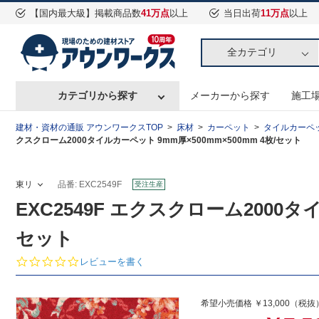
【国内最大級】掲載商品数
41万点
以上
当日出荷
11万点
以上
全カテゴリ
カテゴリから探す
メーカーから探す
施工
建材・資材の通販 アウンワークスTOP
床材
カーペット
タイルカーペ
クスクローム2000タイルカーペット 9mm厚×500mm×500mm 4枚/セット
東リ
品番: EXC2549F
受注生産
EXC2549F エクスクローム2000タイ
セット
0.
レビューを書く
0
s
t
希望小売価格 ￥13,000（税抜
a