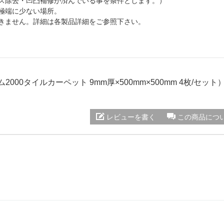
クス除去・凹凸補修が済んでいる事を条件とします。）
極端に少ない場所。
できません。詳細は各製品詳細をご参照下さい。
ム2000タイルカーペット 9mm厚×500mm×500mm 4枚/セット
レビューを書く
この商品につ