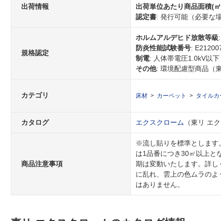
出荷情報
出荷単位あたり商品面積(㎡
認定書
: 発行可能（必要
ホルムアルデヒド放散等級
防炎性能試験番号
: E21200
規格認定
制電
: 人体帯電圧1.0kV以下
その他
: 環境配慮型商品（
カテゴリ
床材
カーペット
タイルカ
カタログ
エクスクローム
（東リ エクス
※流し貼りを標準とします
は1品番につき30㎡以上
商品注意事項
期は変動いたします。詳し
に乱れ、雲上の色ムラのよ
はありません。