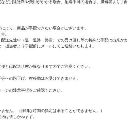
定など別途送料や費用がかかる場合、配送不可の場合は、担当者より手
等により、商品が手配できない場合がございます。
ます。
、配送先途中（道・道路・路肩）での受け渡し等の特殊な手配は出来か
は、担当者より手配前にメールにてご連絡いたします。
配便とは配送形態が異なりますのでご注意ください。
下等への階下げ、横移動はお受けできません。
ページの注意事項をご確認ください。
いません。（詳細な時間の指定は承ることができません。）
配送は致しかねます。