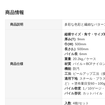
商品情報
商品説明
多彩な色彩と繊細なパター
縦横サイズ・角寸・サイズ
厚み(T)
: 9mm
巾(W)
: 500mm
長さ(L)
: 500mm
パイル長
: 6mm
重量
: 20.2kg／ケース
商品仕様
材質
: パイル＝BCFナイ
機能
: 防汚
工法
: ピールアップ工法（
適用下地
: スチール・プラ
ど）＝塗布量目安60～100
パイル密度
: 1／10ゲージ
パイル形状
: カットパイル
入数
: 4枚/セット