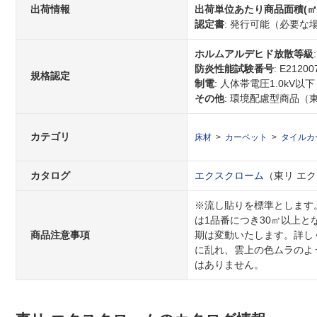
出荷情報
出荷単位あたり商品面積(㎡
認定書
: 発行可能（必要
ホルムアルデヒド放散等級
防炎性能試験番号
: E21200
規格認定
制電
: 人体帯電圧1.0kV以下
その他
: 環境配慮型商品（
カテゴリ
床材
カーペット
タイルカ
カタログ
エクスクローム
（東リ エクス
※流し貼りを標準とします
は1品番につき30㎡以上
商品注意事項
期は変動いたします。詳し
に乱れ、雲上の色ムラのよ
はありません。