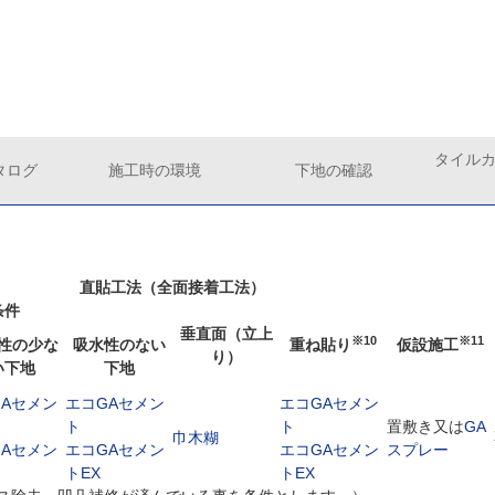
タイル
タログ
施工時の環境
下地の確認
直貼工法（全面接着工法）
条件
垂直面（立上
※10
※11
性の少な
吸水性のない
重ね貼り
仮設施工
り）
い下地
下地
GAセメン
エコGAセメン
エコGAセメン
ト
ト
置敷き又は
GA
巾木糊
GAセメン
エコGAセメン
エコGAセメン
スプレー
トEX
トEX