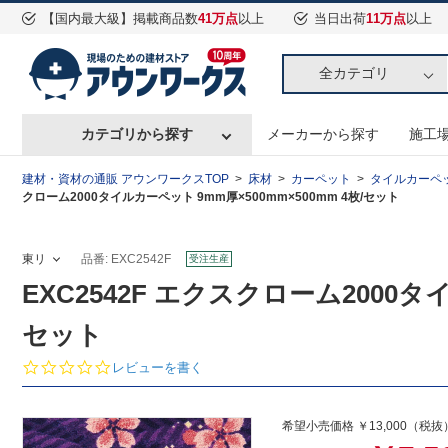
【国内最大級】掲載商品数
41万点
以上
当日出荷
11万点
以上
全カテゴリ
カテゴリから探す
メーカーから探す
施工
建材・資材の通販 アウンワークスTOP
床材
カーペット
タイルカーペ
クローム2000タイルカーペット 9mm厚×500mm×500mm 4枚/セット
東リ
品番: EXC2542F
受注生産
EXC2542F エクスクローム2000タイ
セット
0.
レビューを書く
0
s
t
希望小売価格 ￥13,000（税抜
a