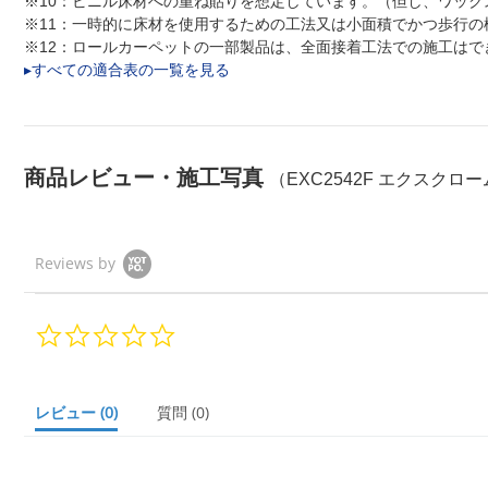
※10：ビニル床材への重ね貼りを想定しています。（但し、ワッ
※11：一時的に床材を使用するための工法又は小面積でかつ歩行の
※12：ロールカーペットの一部製品は、全面接着工法での施工は
▸すべての適合表の一覧を見る
商品レビュー・施工写真
（EXC2542F エクスクロー
Reviews by
0.
0
s
t
a
レビュー
(0)
質問
(0)
r
r
a
t