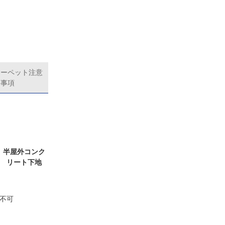
カーペット注意
事項
半屋外コンク
リート下地
不可