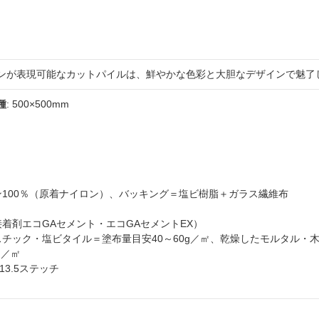
ンが表現可能なカットパイルは、鮮やかな色彩と大胆なデザインで魅了
種
: 500×500mm
ロン100％（原着ナイロン）、バッキング＝塩ビ樹脂＋ガラス繊維布
接着剤エコGAセメント・エコGAセメントEX）
スチック・塩ビタイル＝塗布量目安40～60g／㎡、乾燥したモルタル・
g／㎡
・13.5ステッチ