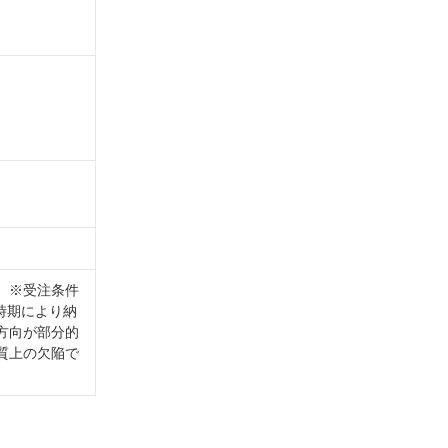
。※受注条件
時期により納
方向が部分的
質上の欠陥で