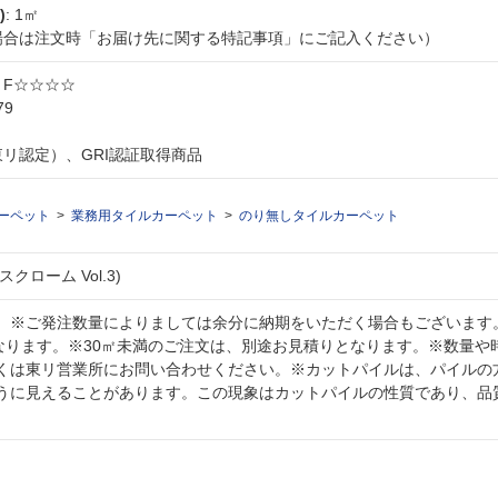
)
: 1㎡
な場合は注文時「お届け先に関する特記事項」にご記入ください）
: F☆☆☆☆
79
東リ認定）、GRI認証取得商品
ーペット
業務用タイルカーペット
のり無しタイルカーペット
クローム Vol.3)
。※ご発注数量によりましては余分に納期をいただく場合もございます
となります。※30㎡未満のご注文は、別途お見積りとなります。※数量や
くは東リ営業所にお問い合わせください。※カットパイルは、パイルの
うに見えることがあります。この現象はカットパイルの性質であり、品