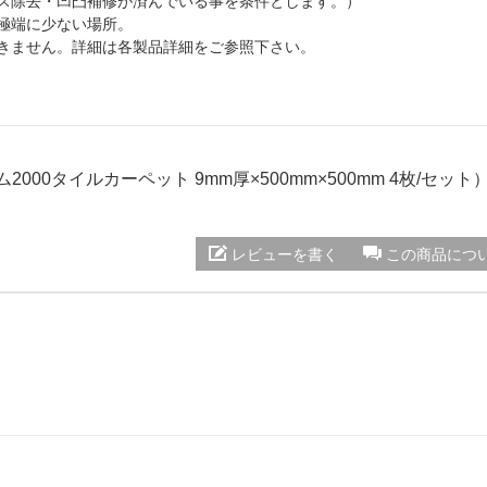
クス除去・凹凸補修が済んでいる事を条件とします。）
極端に少ない場所。
できません。詳細は各製品詳細をご参照下さい。
ム2000タイルカーペット 9mm厚×500mm×500mm 4枚/セット
レビューを書く
この商品につ