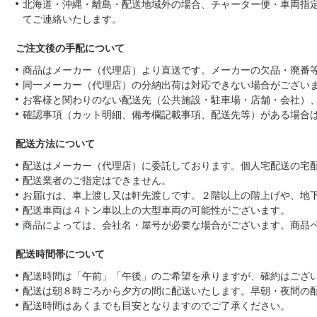
北海道・沖縄・離島・配送地域外の場合、チャーター便・車両指
てご連絡いたします。
ご注文後の手配について
商品はメーカー（代理店）より直送です。メーカーの欠品・廃番
同一メーカー（代理店）の分納出荷は対応できない場合がござい
お客様と関わりのない配送先（公共施設・駐車場・店舗・会社）
確認事項（カット明細、備考欄記載事項、配送先等）がある場合
配送方法について
配送はメーカー（代理店）に委託しております。個人宅配送の宅
配送業者のご指定はできません。
お届けは、車上渡し又は軒先渡しです。２階以上の階上げや、地
配送車両は４トン車以上の大型車両の可能性がございます。
商品によっては、会社名・屋号が必要な場合がございます。商品
配送時間帯について
配送時間は「午前」「午後」のご希望を承りますが、確約はござ
配送は朝８時ごろから夕方の間に配送いたします。早朝・夜間の
配送時間はあくまでも目安となりますのでご了承ください。