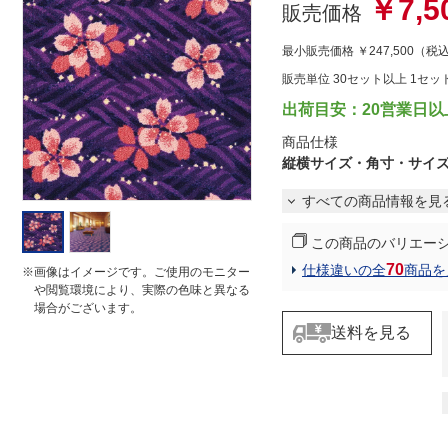
￥7,5
r
販売価格
r
a
最小販売価格
￥247,500
（税
t
i
販売単位 30セット以上 1セッ
n
g
出荷目安：20営業日以
商品仕様
縦横サイズ・角寸・サイ
すべての商品情報を見
この商品のバリエー
70
仕様違いの全
商品を
※画像はイメージです。ご使用のモニター
や閲覧環境により、実際の色味と異なる
場合がございます。
送料を見る