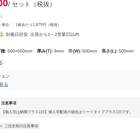
00
/ セット（税抜）
込）
ト単位
1枚あたり1,875円（税抜）
上
到着日目安: 出荷から1～2営業日以内
ズ種
:
500×500mm
厚み(T)
:
9mm
巾(W)
:
500mm
長さ(L)
:
500mm
る
ション
見る
注意事項
【個人宅は納期プラス1日】個人宅配送の場合はリードタイププラス1日です。
ご注文前の注意事項