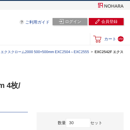
ログイン
会員登録
ご利用ガイド
und
カート
efin
ed
スクローム2000 500×500mm EXC2504～EXC2555
EXC2542F エクス
 4枚/
数量
セット