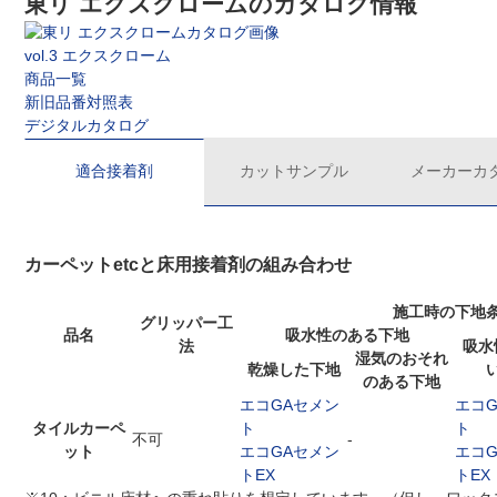
東リ エクスクロームのカタログ情報
vol.3 エクスクローム
商品一覧
新旧品番対照表
デジタルカタログ
適合接着剤
カットサンプル
メーカーカ
カーペットetcと床用接着剤の組み合わせ
施工時の下地
グリッパー工
品名
吸水性のある下地
法
吸水
湿気のおそれ
乾燥した下地
のある下地
エコGAセメン
エコ
タイルカーペ
ト
ト
不可
-
ット
エコGAセメン
エコ
トEX
トEX