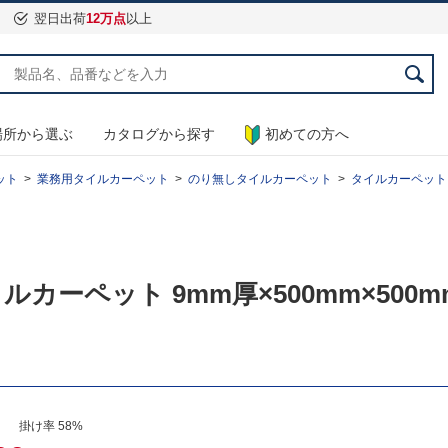
翌日出荷
12万点
以上
場所から選ぶ
カタログから探す
初めての方へ
ット
業務用タイルカーペット
のり無しタイルカーペット
タイルカーペット エク
ルカーペット 9mm厚×500mm×500mm
） 掛け率 58%