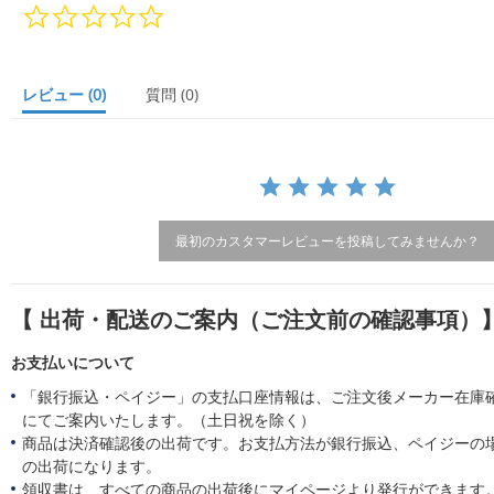
0.
0
s
t
a
レビュー
(0)
質問
(0)
r
r
a
t
i
n
g
最初のカスタマーレビューを投稿してみませんか？
【 出荷・配送のご案内（ご注文前の確認事項）
お支払いについて
「銀行振込・ペイジー」の支払口座情報は、ご注文後メーカー在庫
にてご案内いたします。（土日祝を除く）
商品は決済確認後の出荷です。お支払方法が銀行振込、ペイジーの
の出荷になります。
領収書は、すべての商品の出荷後にマイページより発行ができます。