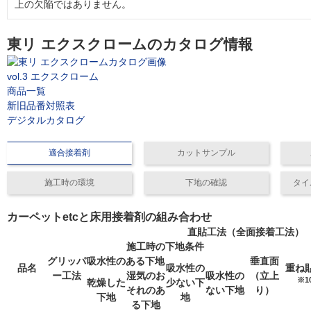
上の欠陥ではありません。
東リ エクスクロームのカタログ情報
vol.3 エクスクローム
商品一覧
新旧品番対照表
デジタルカタログ
適合接着剤
カットサンプル
施工時の環境
下地の確認
タイ
カーペットetcと床用接着剤の組み合わせ
直貼工法（全面接着工法）
施工時の下地条件
グリッパ
吸水性のある下地
垂直面
品名
吸水性の
重ね
ー工法
湿気のお
吸水性の
（立上
※1
乾燥した
少ない下
それのあ
ない下地
り）
下地
地
る下地