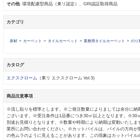
その他
: 環境配慮型商品（東リ認定）、GRI認証取得商品
カテゴリ
床材
カーペット
タイルカーペット
業務用タイルカーペット
のり
カタログ
エクスクローム
（東リ エクスクローム Vol.3)
商品注意事項
※流し貼りを標準とします。※ご発注数量によりましては余分に納
ございます。※受注条件は1品番につき30㎡以上となります。※30
別途お見積りとなります。※数量や時期により納期は変動いたしま
業所にお問い合わせください。※カットパイルは、パイルの方向が
の色ムラのように見えることがあります。この現象はカットパイル