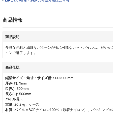
LINEでの在庫・納期の相談方法はこちら
商品情報
商品説明
多彩な色彩と繊細なパターンが表現可能なカットパイルは、鮮やか
インで魅了します。
商品仕様
縦横サイズ・角寸・サイズ種
: 500×500mm
厚み(T)
: 9mm
巾(W)
: 500mm
長さ(L)
: 500mm
パイル長
: 6mm
重量
: 20.2kg／ケース
材質
: パイル＝BCFナイロン100％（原着ナイロン）、バッキング