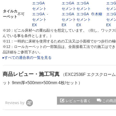
エコGA
エコGA
エコGA
エコG
セメント
セメント
セメント
セメ
タイルカ
不可
エコGA
-
エコGA
エコGA
巾木糊
エコG
ーペット
セメント
セメント
セメント
セメ
EX
EX
EX
EX
※10：ビニル床材への重ね貼りを想定しています。（但し、ワック
んでいる事を条件とします。）
※11：一時的に床材を使用するための工法又は小面積でかつ歩行の
※12：ロールカーペットの一部製品は、全面接着工法での施工はで
品詳細をご参照下さい。
▸すべての適合表の一覧を見る
商品レビュー・施工写真
（EXC2536F エクスクロー
ット 9mm厚×500mm×500mm 4枚/セット）
レビューを書く
この商
Reviews by