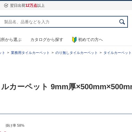
翌日出荷
12万点
以上
場所から選ぶ
カタログから探す
初めての方へ
ット
業務用タイルカーペット
のり無しタイルカーペット
タイルカーペット エク
ルカーペット 9mm厚×500mm×500mm
） 掛け率 58%