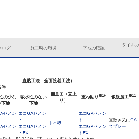
タイル
タログ
施工時の環境
下地の確認
直貼工法（全面接着工法）
条件
垂直面（立上
※10
※11
性の少な
吸水性のない
重ね貼り
仮設施工
り）
い下地
下地
GAセメン
エコGAセメン
エコGAセメン
ト
ト
置敷き又は
GA
巾木糊
GAセメン
エコGAセメン
エコGAセメン
スプレー
トEX
トEX