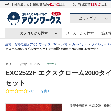
【国内最大級】掲載商品数
41万点
以上
当日出荷
11万点
以上
全カテゴリ
カテゴリから探す
メーカーから探す
施工
建材・資材の通販 アウンワークスTOP
床材
カーペット
タイルカーペ
クローム2000タイルカーペット 9mm厚×500mm×500mm 4枚/セット
東リ
品番: EXC2522F
受注生産
EXC2522F エクスクローム2000タイ
セット
0.
レビューを書く
0
s
t
希望小売価格 ￥13,000（税抜
a