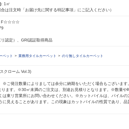
)
: 1㎡
な場合は注文時「お届け先に関する特記事項」にご記入ください）
: F☆☆☆☆
79
東リ認定）、GRI認証取得商品
ーペット
業務用タイルカーペット
のり無しタイルカーペット
クローム Vol.3)
。※ご発注数量によりましては余分に納期をいただく場合もございます
となります。※30㎡未満のご注文は、別途お見積りとなります。※数量や
くは東リ営業所にお問い合わせください。※カットパイルは、パイルの
うに見えることがあります。この現象はカットパイルの性質であり、品