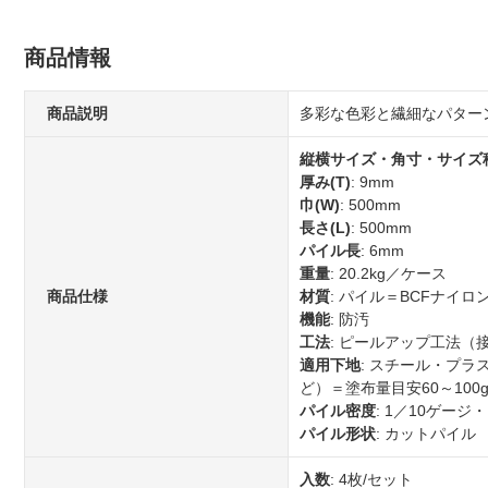
商品情報
商品説明
多彩な色彩と繊細なパター
縦横サイズ・角寸・サイズ
厚み(T)
: 9mm
巾(W)
: 500mm
長さ(L)
: 500mm
パイル長
: 6mm
重量
: 20.2kg／ケース
商品仕様
材質
: パイル＝BCFナイ
機能
: 防汚
工法
: ピールアップ工法（
適用下地
: スチール・プラ
ど）＝塗布量目安60～100
パイル密度
: 1／10ゲージ
パイル形状
: カットパイル
入数
: 4枚/セット