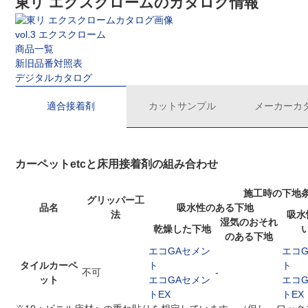
東リ エクスクロームのカタログ情報
vol.3 エクスクローム
商品一覧
新旧品番対照表
デジタルカタログ
適合接着剤
カットサンプル
メーカーカ
カーペットetcと床用接着剤の組み合わせ
施工時の下地
グリッパー工
品名
吸水性のある下地
法
吸水
湿気のおそれ
乾燥した下地
のある下地
エコGAセメン
エコ
タイルカーペ
ト
ト
不可
-
ット
エコGAセメン
エコ
トEX
トEX