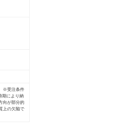
。※受注条件
時期により納
方向が部分的
質上の欠陥で