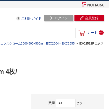
ログイン
会員登録
ご利用ガイド
und
カート
efin
ed
スクローム2000 500×500mm EXC2504～EXC2555
EXC2522F エクス
 4枚/
数量
セット