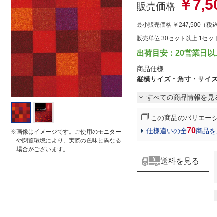
￥7,5
r
販売価格
r
a
最小販売価格
￥247,500
（税
t
i
販売単位 30セット以上 1セッ
n
g
出荷目安：20営業日以
商品仕様
縦横サイズ・角寸・サイ
すべての商品情報を見
この商品のバリエー
70
仕様違いの全
商品を
※画像はイメージです。ご使用のモニター
や閲覧環境により、実際の色味と異なる
場合がございます。
送料を見る