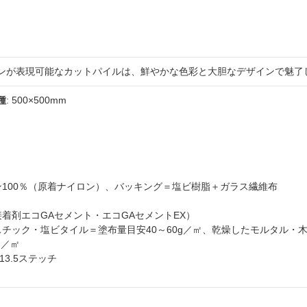
ンが表現可能なカットパイルは、鮮やかな色彩と大胆なデザインで魅了
種
: 500×500mm
ロン100％（原着ナイロン）、バッキング＝塩ビ樹脂＋ガラス繊維布
接着剤エコGAセメント・エコGAセメントEX）
スチック・塩ビタイル＝塗布量目安40～60g／㎡、乾燥したモルタル・
g／㎡
・13.5ステッチ