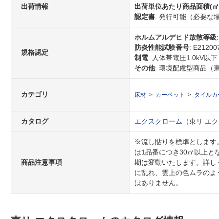
出荷情報
出荷単位あたり商品面積(㎡
認定書
: 発行可能（必要
ホルムアルデヒド放散等級
防炎性能試験番号
: E21200
規格認定
制電
: 人体帯電圧1.0kV以下
その他
: 環境配慮型商品（
カテゴリ
床材
カーペット
タイルカ
カタログ
エクスクローム
（東リ エクス
※流し貼りを標準とします
は1品番につき30㎡以上
商品注意事項
期は変動いたします。詳し
に乱れ、雲上の色ムラのよ
はありません。