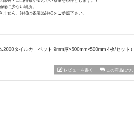
クス除去・凹凸補修が済んでいる事を条件とします。）
極端に少ない場所。
できません。詳細は各製品詳細をご参照下さい。
ム2000タイルカーペット 9mm厚×500mm×500mm 4枚/セット
レビューを書く
この商品につ