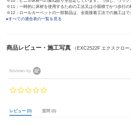
※10：ビニル床材への重ね貼りを想定しています。（但し、ワッ
※11：一時的に床材を使用するための工法又は小面積でかつ歩行の
※12：ロールカーペットの一部製品は、全面接着工法での施工は
▸すべての適合表の一覧を見る
商品レビュー・施工写真
（EXC2522F エクスクロー
Reviews by
0.
0
s
t
a
レビュー
(0)
質問
(0)
r
r
a
t