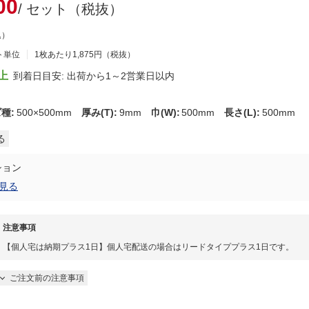
00
/ セット（税抜）
込）
ト単位
1枚あたり1,875円（税抜）
上
到着日目安: 出荷から1～2営業日以内
ズ種
:
500×500mm
厚み(T)
:
9mm
巾(W)
:
500mm
長さ(L)
:
500mm
る
ション
見る
注意事項
【個人宅は納期プラス1日】個人宅配送の場合はリードタイププラス1日です。
ご注文前の注意事項