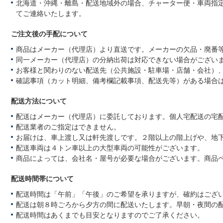
北海道・沖縄・離島・配送地域外の場合、チャーター便・車両指
てご連絡いたします。
ご注文後の手配について
商品はメーカー（代理店）より直送です。メーカーの欠品・廃番
同一メーカー（代理店）の分納出荷は対応できない場合がござい
お客様と関わりのない配送先（公共施設・駐車場・店舗・会社）
確認事項（カット明細、備考欄記載事項、配送先等）がある場合
配送方法について
配送はメーカー（代理店）に委託しております。個人宅配送の宅
配送業者のご指定はできません。
お届けは、車上渡し又は軒先渡しです。２階以上の階上げや、地
配送車両は４トン車以上の大型車両の可能性がございます。
商品によっては、会社名・屋号が必要な場合がございます。商品
配送時間帯について
配送時間は「午前」「午後」のご希望を承りますが、確約はござ
配送は朝８時ごろから夕方の間に配送いたします。早朝・夜間の
配送時間はあくまでも目安となりますのでご了承ください。