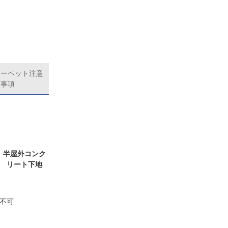
カーペット注意
事項
半屋外コンク
リート下地
不可