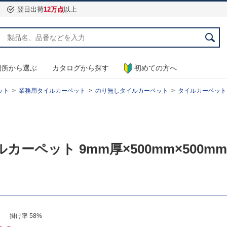
翌日出荷
12万点
以上
場所から選ぶ
カタログから探す
初めての方へ
ット
業務用タイルカーペット
のり無しタイルカーペット
タイルカーペット エク
ルカーペット 9mm厚×500mm×500mm
） 掛け率 58%