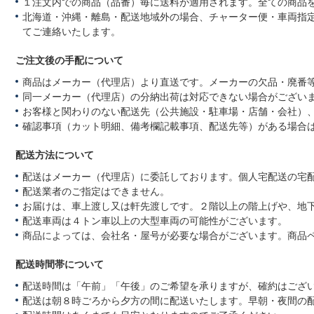
１注文内での商品（品番）毎に送料が適用されます。全ての商品
北海道・沖縄・離島・配送地域外の場合、チャーター便・車両指
てご連絡いたします。
ご注文後の手配について
商品はメーカー（代理店）より直送です。メーカーの欠品・廃番
同一メーカー（代理店）の分納出荷は対応できない場合がござい
お客様と関わりのない配送先（公共施設・駐車場・店舗・会社）
確認事項（カット明細、備考欄記載事項、配送先等）がある場合
配送方法について
配送はメーカー（代理店）に委託しております。個人宅配送の宅
配送業者のご指定はできません。
お届けは、車上渡し又は軒先渡しです。２階以上の階上げや、地
配送車両は４トン車以上の大型車両の可能性がございます。
商品によっては、会社名・屋号が必要な場合がございます。商品
配送時間帯について
配送時間は「午前」「午後」のご希望を承りますが、確約はござ
配送は朝８時ごろから夕方の間に配送いたします。早朝・夜間の