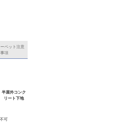
カーペット注意
事項
半屋外コンク
リート下地
不可