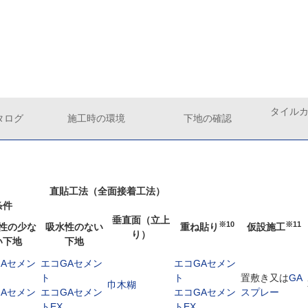
タイル
タログ
施工時の環境
下地の確認
直貼工法（全面接着工法）
条件
垂直面（立上
※10
※11
性の少な
吸水性のない
重ね貼り
仮設施工
り）
い下地
下地
GAセメン
エコGAセメン
エコGAセメン
ト
ト
置敷き又は
GA
巾木糊
GAセメン
エコGAセメン
エコGAセメン
スプレー
トEX
トEX