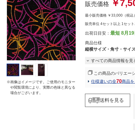
￥7,5
r
販売価格
r
a
最小販売価格
￥33,000
（税込
t
i
販売単位 4セット以上 1セッ
n
g
最短 8月1
出荷日目安：
商品仕様
縦横サイズ・角寸・サイ
すべての商品情報を見
この商品のバリエー
70
仕様違いの全
商品を
※画像はイメージです。ご使用のモニター
や閲覧環境により、実際の色味と異なる
場合がございます。
送料を見る