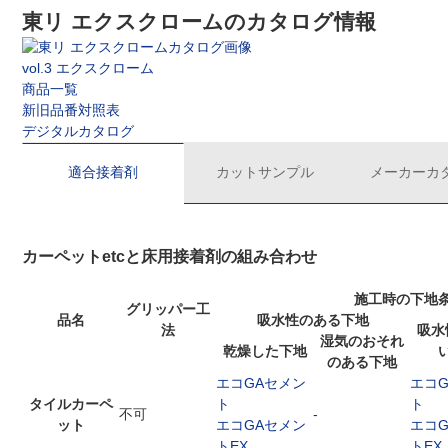
東リ エクスクロームのカタログ情報
vol.3 エクスクローム
商品一覧
新旧品番対照表
デジタルカタログ
適合接着剤
カットサンプル
メーカーカ
カーペットetcと床用接着剤の組み合わせ
施工時の下地
グリッパー工
品名
吸水性のある下地
法
吸水
湿気のおそれ
乾燥した下地
のある下地
エコGAセメン
エコ
タイルカーペ
ト
ト
不可
-
ット
エコGAセメン
エコ
トEX
トEX