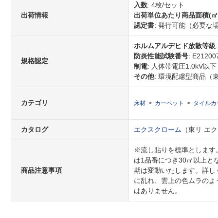
入数
: 4枚/セット
出荷情報
出荷単位あたり商品面積(㎡
認定書
: 発行可能（必要
ホルムアルデヒド放散等級
防炎性能試験番号
: E21200
規格認定
制電
: 人体帯電圧1.0kV以下
その他
: 環境配慮型商品（
カテゴリ
床材
カーペット
タイルカ
カタログ
エクスクローム
（東リ エクス
※流し貼りを標準とします
は1品番につき30㎡以上
商品注意事項
期は変動いたします。詳し
に乱れ、雲上の色ムラのよ
はありません。