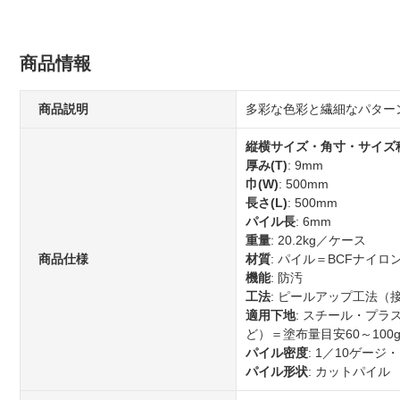
商品情報
商品説明
多彩な色彩と繊細なパター
縦横サイズ・角寸・サイズ
厚み(T)
: 9mm
巾(W)
: 500mm
長さ(L)
: 500mm
パイル長
: 6mm
重量
: 20.2kg／ケース
商品仕様
材質
: パイル＝BCFナイ
機能
: 防汚
工法
: ピールアップ工法（
適用下地
: スチール・プラ
ど）＝塗布量目安60～100
パイル密度
: 1／10ゲージ
パイル形状
: カットパイル