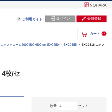
ログイン
会員登録
ご利用ガイド
und
カート
efin
ed
スクローム2000 500×500mm EXC2504～EXC2555
EXC2516 エクス
 4枚/セ
数量
セット