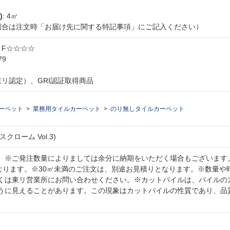
)
: 4㎡
な場合は注文時「お届け先に関する特記事項」にご記入ください）
: F☆☆☆☆
79
東リ認定）、GRI認証取得商品
ーペット
業務用タイルカーペット
のり無しタイルカーペット
クローム Vol.3)
。※ご発注数量によりましては余分に納期をいただく場合もございます
となります。※30㎡未満のご注文は、別途お見積りとなります。※数量や
くは東リ営業所にお問い合わせください。※カットパイルは、パイルの
うに見えることがあります。この現象はカットパイルの性質であり、品