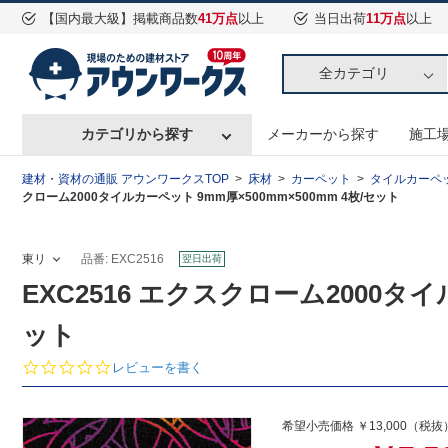
【国内最大級】掲載商品数
41万点
以上
当日出荷
11万点
以上
全カテゴリ
カテゴリから探す
メーカーから探す
施工
建材・資材の通販 アウンワークスTOP
床材
カーペット
タイルカーペ
クローム2000タイルカーペット 9mm厚×500mm×500mm 4枚/セット
東リ
品番: EXC2516
翌日出荷
EXC2516 エクスクローム2000タイ
ット
0.
レビューを書く
0
s
t
希望小売価格 ￥13,000（税抜
a