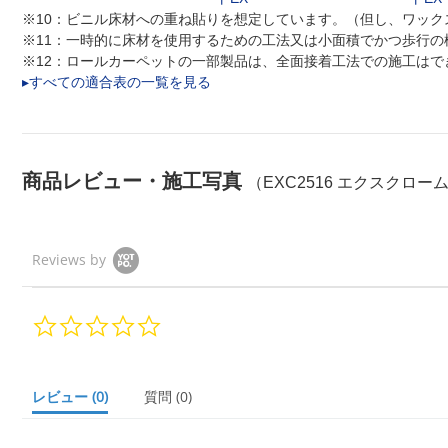
※10：ビニル床材への重ね貼りを想定しています。（但し、ワッ
※11：一時的に床材を使用するための工法又は小面積でかつ歩行の
※12：ロールカーペットの一部製品は、全面接着工法での施工は
▸すべての適合表の一覧を見る
商品レビュー・施工写真
（EXC2516 エクスクローム
Reviews by
0.
0
s
t
a
レビュー
(0)
質問
(0)
r
r
a