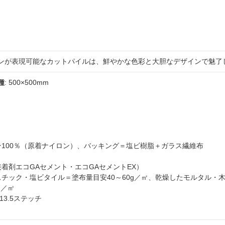
ンが表現可能なカットパイルは、鮮やかな色彩と大胆なデザインで魅了
種
: 500×500mm
ロン100％（原着ナイロン）、バッキング＝塩ビ樹脂＋ガラス繊維布
接着剤エコGAセメント・エコGAセメントEX）
スチック・塩ビタイル＝塗布量目安40～60g／㎡、乾燥したモルタル・
g／㎡
・13.5ステッチ