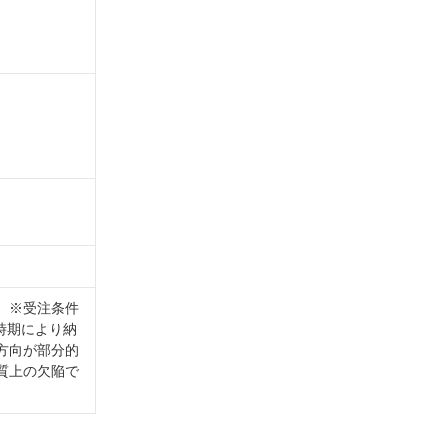
。※受注条件
時期により納
方向が部分的
質上の欠陥で