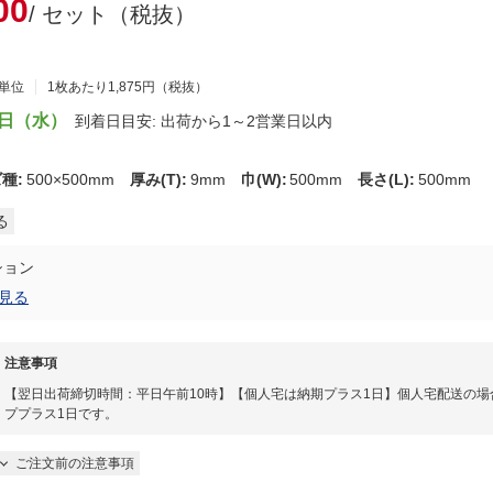
00
/ セット（税抜）
）
ト単位
1枚あたり1,875円（税抜）
9日（水）
到着日目安: 出荷から1～2営業日以内
ズ種
:
500×500mm
厚み(T)
:
9mm
巾(W)
:
500mm
長さ(L)
:
500mm
る
ション
見る
注意事項
【翌日出荷締切時間：平日午前10時】【個人宅は納期プラス1日】個人宅配送の場
ププラス1日です。
ご注文前の注意事項