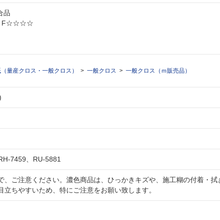
適合品
: F☆☆☆☆
紙（量産クロス・一般クロス）
一般クロス
一般クロス（ｍ販売品）
)
、RH-7459、RU-5881
で、ご注意ください。濃色商品は、ひっかきキズや、施工糊の付着・拭
目立ちやすいため、特にご注意をお願い致します。