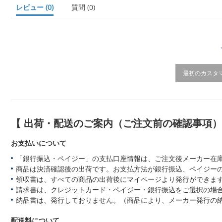
a
レビュー
(0)
質問
(0)
r
r
a
t
i
n
g
最初のカスタ
【 出荷・配送のご案内（ご注文前の確認事項
お支払いについて
「銀行振込・ペイジー」の支払口座情報は、ご注文後メーカー在
商品は決済確認後の出荷です。お支払方法が銀行振込、ペイジー
領収書は、すべての商品の出荷後にマイページより発行ができます
請求書は、クレジットカード・ペイジー・銀行振込をご選択の場
納品書は、発行しておりません。（商品により、メーカー発行の
配送料について