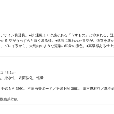
ッドデザイン賞受賞。●紗 通風よく涼感がある「うすもの」と称される、
かかる 空がうっすらと白く濁る様。●薄雲に覆われた青空が、薄衣を透
ト、グレイ系から、大島紬のような泥染の印象の濃色。●高級感ある仕上
ヨコ 46.1cm
臭、撥水性、表面強化、軽量
不燃 NM-3991、不燃石膏ボード／不燃 NM-3991、準不燃材料／準不燃 
ル樹脂系壁紙