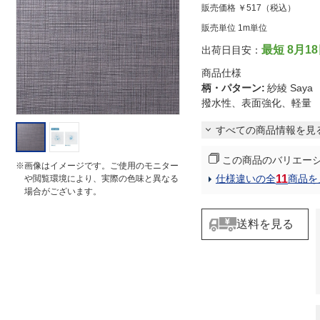
販売価格
￥517
（税込）
t
i
販売単位 1m単位
n
g
最短 8月1
出荷日目安：
商品仕様
柄・パターン
:
紗綾 Say
撥水性、表面強化、軽量
すべての商品情報を見
この商品のバリエー
※画像はイメージです。ご使用のモニター
11
仕様違いの全
商品を
や閲覧環境により、実際の色味と異なる
場合がございます。
送料を見る