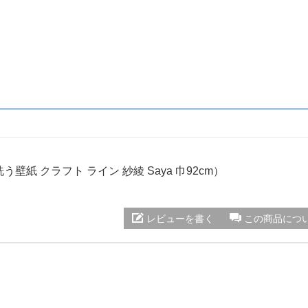
洗う壁紙 クラフト ライン 紗綾 Saya 巾92cm）
レビューを書く
この商品につ