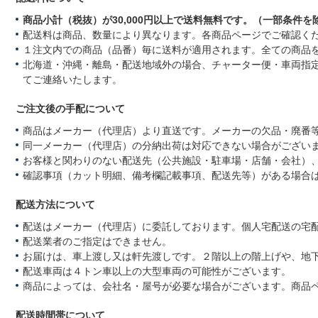
商品小計（税抜）が30,000円以上で送料無料です。（一部条件を
配送料は商品、数量により異なります。各商品ページでご確認く
１注文内での商品（品番）毎に送料が適用されます。全ての商品
北海道・沖縄・離島・配送地域外の場合、チャーター便・車両指
てご連絡いたします。
ご注文後の手配について
商品はメーカー（代理店）より直送です。メーカーの欠品・廃番
同一メーカー（代理店）の分納出荷は対応できない場合がござい
お客様と関わりのない配送先（公共施設・駐車場・店舗・会社）
確認事項（カット明細、備考欄記載事項、配送先等）がある場合
配送方法について
配送はメーカー（代理店）に委託しております。個人宅配送の宅
配送業者のご指定はできません。
お届けは、車上渡し又は軒先渡しです。２階以上の階上げや、地
配送車両は４トン車以上の大型車両の可能性がございます。
商品によっては、会社名・屋号が必要な場合がございます。商品
配送時間帯について