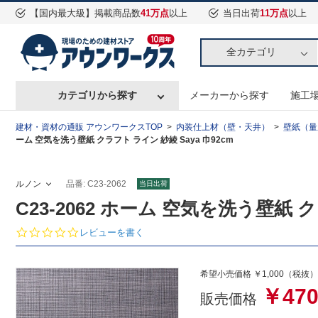
【国内最大級】掲載商品数
41万点
以上
当日出荷
11万点
以上
全カテゴリ
カテゴリから探す
メーカーから探す
施工
建材・資材の通販 アウンワークスTOP
内装仕上材（壁・天井）
壁紙（量
ーム 空気を洗う壁紙 クラフト ライン 紗綾 Saya 巾92cm
ルノン
品番: C23-2062
当日出荷
C23-2062 ホーム 空気を洗う壁紙 ク
0.
レビューを書く
0
s
t
希望小売価格 ￥1,000（税抜）
a
￥47
r
販売価格
r
a