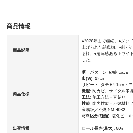
商品情報
●2028年まで継続。●グ
上げられた絹織物。●紗が
商品説明
る様。●清涼感あるホワイ
した。
柄・パターン
: 紗綾 Saya
巾(W)
: 92cm
リピート
: タテ 64.1cm × 
機能
: 防カビ、サイクル消
商品仕様
工法
: 施工方法＝直貼り
性能
: 防火性能＝不燃材料／
金属板／不燃 NM-4082
材料区分(種類)
: 塩化ビニ
出荷情報
ロール長さ(最大)
: 50m