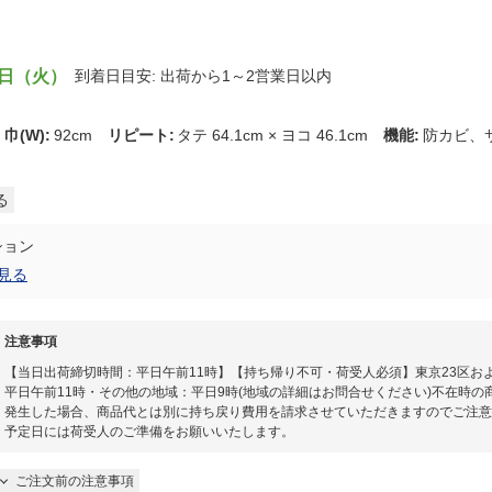
8日（火）
到着日目安: 出荷から1～2営業日以内
a
巾(W)
:
92cm
リピート
:
タテ 64.1cm × ヨコ 46.1cm
機能
:
防カビ、
る
ション
見る
注意事項
【当日出荷締切時間：平日午前11時】【持ち帰り不可・荷受人必須】東京23区お
平日午前11時・その他の地域：平日9時(地域の詳細はお問合せください)不在時の
発生した場合、商品代とは別に持ち戻り費用を請求させていただきますのでご注意
予定日には荷受人のご準備をお願いいたします。​
ご注文前の注意事項