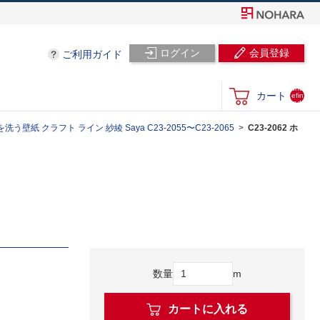
ログイン
会員登録
ご利用ガイド
und
カート
efin
ed
洗う壁紙 クラフト ライン 紗綾 Saya C23-2055〜C23-2065
C23-2062 ホ
数量
m
カートに入れる