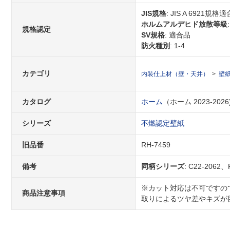
JIS規格
: JIS A 6921規格
ホルムアルデヒド放散等級
規格認定
SV規格
: 適合品
防火種別
: 1-4
カテゴリ
内装仕上材（壁・天井）
壁
カタログ
ホーム
（ホーム 2023-2026
シリーズ
不燃認定壁紙
旧品番
RH-7459
備考
同柄シリーズ
: C22-2062
※カット対応は不可ですの
商品注意事項
取りによるツヤ差やキズが