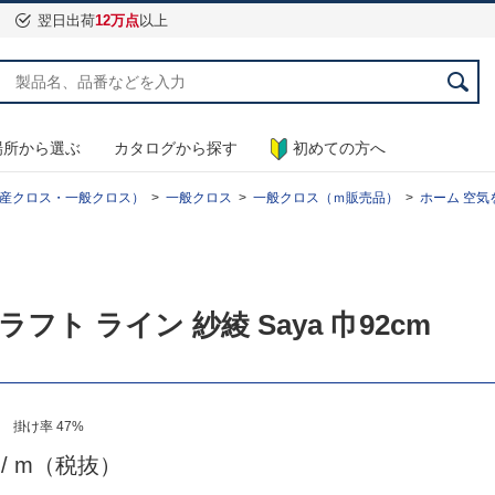
翌日出荷
12万点
以上
場所から選ぶ
カタログから探す
初めての方へ
産クロス・一般クロス）
一般クロス
一般クロス（ｍ販売品）
ホーム 空気を
ラフト ライン 紗綾 Saya 巾92cm
 掛け率 47%
0
/ m（税抜）