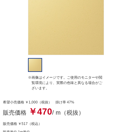
a
t
i
n
g
※画像はイメージです。ご使用のモニターや閲
覧環境により、実際の色味と異なる場合がご
ざいます。
希望小売価格 ￥1,000（税抜） 掛け率 47%
￥470
販売価格
/ m（税抜）
販売価格
￥517
（税込）