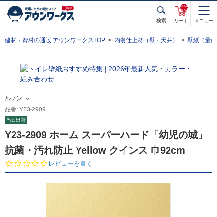
unde
fined
検索
カート
メニュー
建材・資材の通販 アウンワークスTOP
内装仕上材（壁・天井）
壁紙（量産
ルノン
品番: Y23-2909
当日出荷
Y23-2909 ホーム スーパーハード「幼児の城」
抗菌・汚れ防止 Yellow クインス 巾92cm
0.
レビューを書く
0
s
t
a
r
r