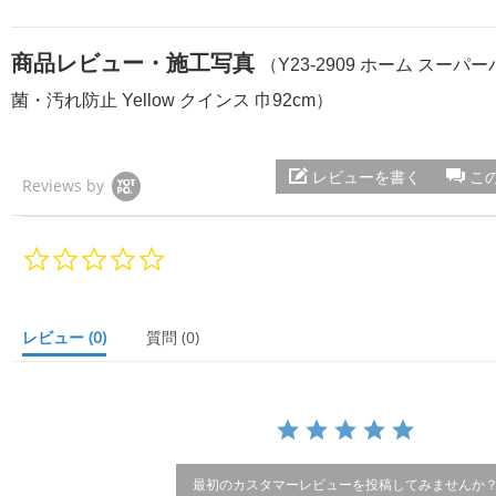
商品レビュー・施工写真
（Y23-2909 ホーム スー
菌・汚れ防止 Yellow クインス 巾92cm）
レビューを書く
こ
Reviews by
0.
0
s
t
a
レビュー
(0)
質問
(0)
r
r
a
t
i
n
g
最初のカスタマーレビューを投稿してみませんか