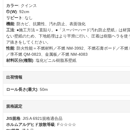
カラー
: クインス
巾(W)
: 92cm
リピート
: なし
機能
: 防カビ、抗菌性、汚れ防止、表面強化
工法
: ●施工方法＝直貼り。●「スーパーハード汚れ防止壁紙」は材
ない壁紙のため、下地処理はより平滑に行い、圧着は樹脂ヘラを使
ア抜きをしてください。
性能
: 防火性能＝不燃材料／不燃 NM-3992、不燃石膏ボード／不燃 
／準不燃 QM-0823、金属板／不燃 NM-4083
材料区分(種類)
: 塩化ビニル樹脂系壁紙
出荷情報
ロール長さ(最大)
: 50m
規格認定
JIS規格
: JIS A 6921規格適合品
ホルムアルデヒド放散等級
: F☆☆☆☆