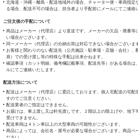
北海道・沖縄・離島・配送地域外の場合、チャーター便・車両指定
る場合、配送不可の場合は、担当者より手配前にメールにてご連絡
ご注文後の手配について
商品はメーカー（代理店）より直送です。メーカーの欠品・廃番等
い場合がございます。
同一メーカー（代理店）の分納出荷は対応できない場合がございま
お客様と関わりのない配送先（公共施設・駐車場・店舗・会社）、
肩）での受け渡し等の特殊な手配は出来かねます。
確認事項（カット明細、備考欄記載事項、配送先等）がある場合は
ルにてご連絡いたします。
配送方法について
配送はメーカー（代理店）に委託しております。個人宅配送の宅配
すのでご注意ください。
配送業者のご指定はできません。
お届けは、車上渡し又は軒先渡しです。２階以上の階上げや、地下
受けできません。
配送車両は４トン車以上の大型車両の可能性がございます。
商品によっては、会社名・屋号が必要な場合がございます。商品ペ
ださい。