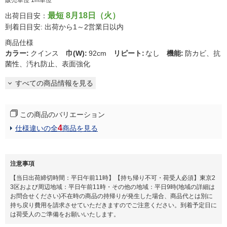
販売単位 1m単位
最短 8月18日（火）
出荷日目安：
到着日目安: 出荷から1～2営業日以内
商品仕様
カラー
:
クインス
巾(W)
:
92cm
リピート
:
なし
機能
:
防カビ、抗
菌性、汚れ防止、表面強化
すべての商品情報を見る
この商品のバリエーション
4
仕様違いの全
商品を見る
注意事項
【当日出荷締切時間：平日午前11時】【持ち帰り不可・荷受人必須】東京2
3区および周辺地域：平日午前11時・その他の地域：平日9時(地域の詳細は
お問合せください)不在時の商品の持帰りが発生した場合、商品代とは別に
持ち戻り費用を請求させていただきますのでご注意ください。到着予定日に
は荷受人のご準備をお願いいたします。​