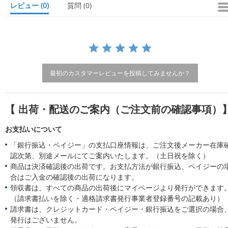
レビュー
(0)
質問
(0)
r
a
t
i
n
g
最初のカスタマーレビューを投稿してみませんか？
【 出荷・配送のご案内（ご注文前の確認事項）
お支払いについて
「銀行振込・ペイジー」の支払口座情報は、ご注文後メーカー在庫
認次第、別途メールにてご案内いたします。（土日祝を除く）
商品は決済確認後の出荷です。お支払方法が銀行振込、ペイジーの
合はご入金の確認後の出荷になります。
領収書は、すべての商品の出荷後にマイページより発行ができます
（請求書払いを除く・適格請求書発行事業者登録番号の記載あり）
請求書は、クレジットカード・ペイジー・銀行振込をご選択の場合
発行はございません。