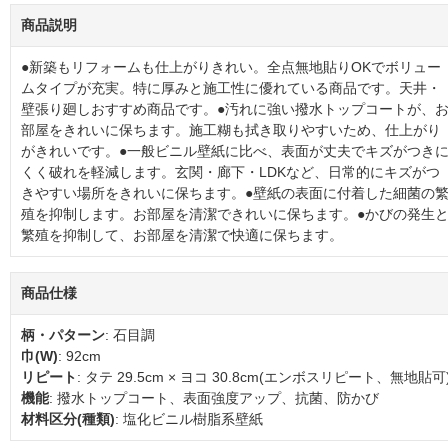
商品説明
●新築もリフォームも仕上がりきれい。全点無地貼りOKでボリュー
ムタイプが充実。特に厚みと施工性に優れている商品です。天井・
壁張り廻しおすすめ商品です。●汚れに強い撥水トップコートが、
部屋をきれいに保ちます。施工糊も拭き取りやすいため、仕上がり
がきれいです。●一般ビニル壁紙に比べ、表面が丈夫でキズがつき
くく破れを軽減します。玄関・廊下・LDKなど、日常的にキズがつ
きやすい場所をきれいに保ちます。●壁紙の表面に付着した細菌の
殖を抑制します。お部屋を清潔できれいに保ちます。●かびの発生
繁殖を抑制して、お部屋を清潔で快適に保ちます。
商品仕様
柄・パターン
: 石目調
巾(W)
: 92cm
リピート
: タテ 29.5cm × ヨコ 30.8cm(エンボスリピート、無地貼可
機能
: 撥水トップコート、表面強度アップ、抗菌、防かび
材料区分(種類)
: 塩化ビニル樹脂系壁紙