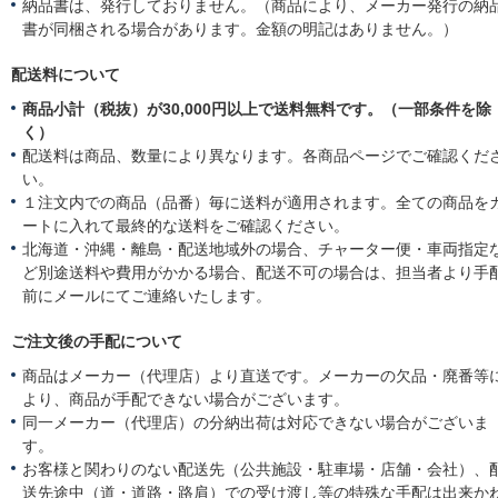
納品書は、発行しておりません。（商品により、メーカー発行の納
書が同梱される場合があります。金額の明記はありません。）
配送料について
商品小計（税抜）が30,000円以上で送料無料です。（一部条件を除
く）
配送料は商品、数量により異なります。各商品ページでご確認くだ
い。
１注文内での商品（品番）毎に送料が適用されます。全ての商品を
ートに入れて最終的な送料をご確認ください。
北海道・沖縄・離島・配送地域外の場合、チャーター便・車両指定
ど別途送料や費用がかかる場合、配送不可の場合は、担当者より手
前にメールにてご連絡いたします。
ご注文後の手配について
商品はメーカー（代理店）より直送です。メーカーの欠品・廃番等
より、商品が手配できない場合がございます。
同一メーカー（代理店）の分納出荷は対応できない場合がございま
す。
お客様と関わりのない配送先（公共施設・駐車場・店舗・会社）、
送先途中（道・道路・路肩）での受け渡し等の特殊な手配は出来か