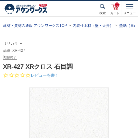
unde
fined
検索
カート
メニュー
建材・資材の通販 アウンワークスTOP
内装仕上材（壁・天井）
壁紙（量産
リリカラ
品番: XR-427
取扱終了
XR-427 XRクロス 石目調
0.
レビューを書く
0
s
t
a
r
r
a
t
i
n
g