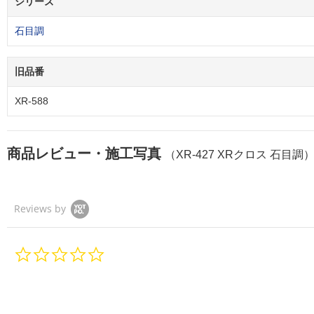
シリーズ
石目調
旧品番
XR-588
商品レビュー・施工写真
（XR-427 XRクロス 石目調
Reviews by
0.
0
s
t
a
r