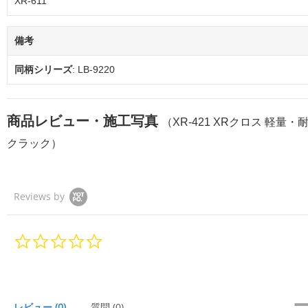
XR-611
備考
同柄シリーズ
: LB-9220
商品レビュー・施工写真
（XR-421 XRクロス 軽量・
クラック）
Reviews by
0.
0
s
t
a
r
レビュー
(0)
質問
(0)
r