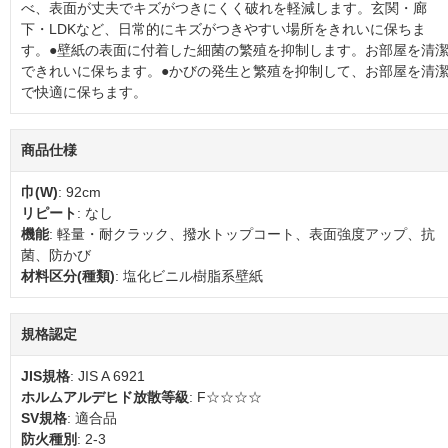
べ、表面が丈夫でキズがつきにくく破れを軽減します。玄関・廊
下・LDKなど、日常的にキズがつきやすい場所をきれいに保ちま
す。●壁紙の表面に付着した細菌の繁殖を抑制します。お部屋を清
できれいに保ちます。●かびの発生と繁殖を抑制して、お部屋を清
で快適に保ちます。
商品仕様
巾(W)
: 92cm
リピート
: なし
機能
: 軽量・耐クラック、撥水トップコート、表面強度アップ、抗
菌、防かび
材料区分(種類)
: 塩化ビニル樹脂系壁紙
規格認定
JIS規格
: JIS A 6921
ホルムアルデヒド放散等級
: F☆☆☆☆
SV規格
: 適合品
防火種別
: 2-3