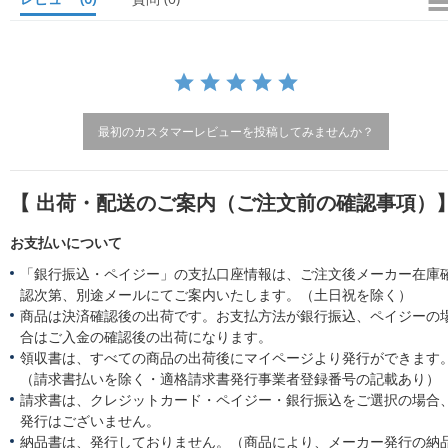
a
t
i
n
g
最初のカスタマーレビューを投稿してみませんか？
【 出荷・配送のご案内（ご注文前の確認事項）
お支払いについて
「銀行振込・ペイジー」の支払口座情報は、ご注文後メーカー在庫
認次第、別途メールにてご案内いたします。（土日祝を除く）
商品は決済確認後の出荷です。お支払方法が銀行振込、ペイジーの
合はご入金の確認後の出荷になります。
領収書は、すべての商品の出荷後にマイページより発行ができます
（請求書払いを除く・適格請求書発行事業者登録番号の記載あり）
請求書は、クレジットカード・ペイジー・銀行振込をご選択の場合
発行はございません。
納品書は、発行しておりません。（商品により、メーカー発行の納