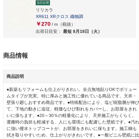
当日出荷
リリカラ
XR611 XRクロス 織物調
￥270
/ m（税抜）
出荷日目安：
最短 8月18日（火）
商品情報
商品説明
●新築もリフォームも仕上がりきれい。全点無地貼りOKでボリュー
ムタイプが充実。特に厚みと施工性に優れている商品です。天井・
壁張り廻しおすすめ商品です。●特殊配合により、塩ビ樹脂層が伸
て、下地の動きに追従。軽微なひび割れをカバーし、お部屋をきれ
いに保ちます。●20～30％の軽量化により、天井施工がらくらく。
運搬時の負担も軽減する、人にも環境にも配慮した壁紙です。●汚
に強い撥水トップコートが、お部屋をきれいに保ちます。施工糊も
拭き取りやすいため、仕上がりがきれいです。●一般ビニル壁紙に