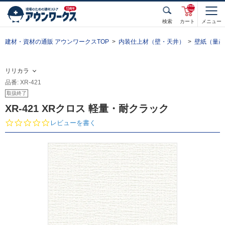
unde
fined
検索
カート
メニュー
建材・資材の通販 アウンワークスTOP
内装仕上材（壁・天井）
壁紙（量産
リリカラ
品番: XR-421
取扱終了
XR-421 XRクロス 軽量・耐クラック
0.
レビューを書く
0
s
t
a
r
r
a
t
i
n
g