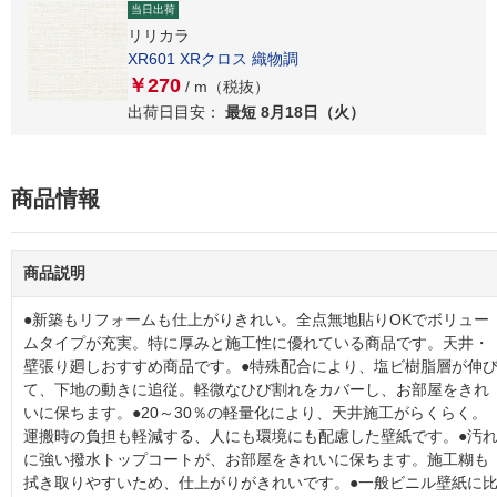
当日出荷
リリカラ
XR601 XRクロス 織物調
￥270
/ m（税抜）
出荷日目安：
最短 8月18日（火）
商品情報
商品説明
●新築もリフォームも仕上がりきれい。全点無地貼りOKでボリュー
ムタイプが充実。特に厚みと施工性に優れている商品です。天井・
壁張り廻しおすすめ商品です。●特殊配合により、塩ビ樹脂層が伸
て、下地の動きに追従。軽微なひび割れをカバーし、お部屋をきれ
いに保ちます。●20～30％の軽量化により、天井施工がらくらく。
運搬時の負担も軽減する、人にも環境にも配慮した壁紙です。●汚
に強い撥水トップコートが、お部屋をきれいに保ちます。施工糊も
拭き取りやすいため、仕上がりがきれいです。●一般ビニル壁紙に