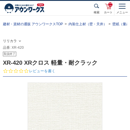
unde
fined
検索
カート
メニュー
建材・資材の通販 アウンワークスTOP
内装仕上材（壁・天井）
壁紙（量産
リリカラ
品番: XR-420
取扱終了
XR-420 XRクロス 軽量・耐クラック
0.
レビューを書く
0
s
t
a
r
r
a
t
i
n
g