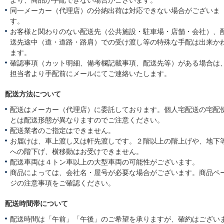
より、商品が手配できない場合がございます。
同一メーカー（代理店）の分納出荷は対応できない場合がございま
す。
お客様と関わりのない配送先（公共施設・駐車場・店舗・会社）、
送先途中（道・道路・路肩）での受け渡し等の特殊な手配は出来か
ます。
確認事項（カット明細、備考欄記載事項、配送先等）がある場合は
担当者より手配前にメールにてご連絡いたします。
配送方法について
配送はメーカー（代理店）に委託しております。個人宅配送の宅配
とは配送形態が異なりますのでご注意ください。
配送業者のご指定はできません。
お届けは、車上渡し又は軒先渡しです。２階以上の階上げや、地下
への階下げ、横移動はお受けできません。
配送車両は４トン車以上の大型車両の可能性がございます。
商品によっては、会社名・屋号が必要な場合がございます。商品ペ
ジの注意事項をご確認ください。
配送時間帯について
配送時間は「午前」「午後」のご希望を承りますが、確約はござい