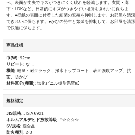
べ、表面が丈夫でキズがつきにくく破れを軽減します。玄関・廊
下・LDKなど、日常的にキズがつきやすい場所をきれいに保ちま
す。●壁紙の表面に付着した細菌の繁殖を抑制します。お部屋を清
できれいに保ちます。●かびの発生と繁殖を抑制して、お部屋を清
で快適に保ちます。
商品仕様
巾(W)
: 92cm
リピート
: なし
機能
: 軽量・耐クラック、撥水トップコート、表面強度アップ、抗
菌、防かび
材料区分(種類)
: 塩化ビニル樹脂系壁紙
規格認定
JIS規格
: JIS A 6921
ホルムアルデヒド放散等級
: F☆☆☆☆
SV規格
: 適合品
防火種別
: 2-3