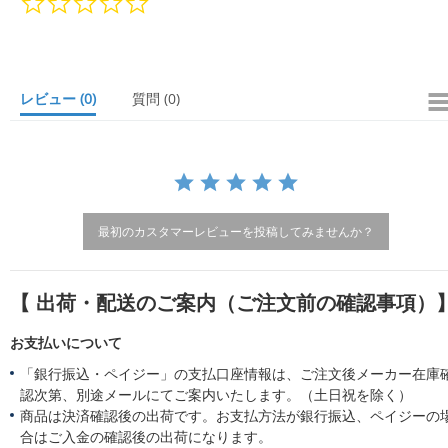
0
s
t
a
r
レビュー
(0)
質問
(0)
r
a
t
i
n
g
最初のカスタマーレビューを投稿してみませんか？
【 出荷・配送のご案内（ご注文前の確認事項）
お支払いについて
「銀行振込・ペイジー」の支払口座情報は、ご注文後メーカー在庫
認次第、別途メールにてご案内いたします。（土日祝を除く）
商品は決済確認後の出荷です。お支払方法が銀行振込、ペイジーの
合はご入金の確認後の出荷になります。