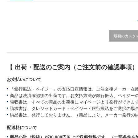
r
a
t
i
n
g
最初のカスタ
【 出荷・配送のご案内（ご注文前の確認事項
お支払いについて
「銀行振込・ペイジー」の支払口座情報は、ご注文後メーカー在
商品は決済確認後の出荷です。お支払方法が銀行振込、ペイジー
領収書は、すべての商品の出荷後にマイページより発行ができます
請求書は、クレジットカード・ペイジー・銀行振込をご選択の場
納品書は、発行しておりません。（商品により、メーカー発行の
配送料について
商品小計（税抜）が30,000円以上で送料無料です。（一部条件を