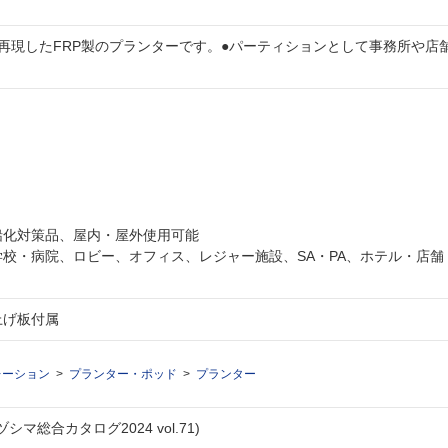
を再現したFRP製のプランターです。●パーティションとして事務所や店
無鉛化対策品、屋内・屋外使用可能
学校・病院、ロビー、オフィス、レジャー施設、SA・PA、ホテル・店舗
さ上げ板付属
レーション
プランター・ポッド
プランター
シマ総合カタログ2024 vol.71)