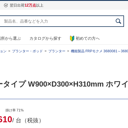
翌日出荷
12万点
以上
場所から選ぶ
カタログから探す
初めての方へ
ョン
プランター・ポッド
プランター
機能製品 FRPモクメ 3680081～3680
ロータイプ W900×D300×H310mm ホワ
） 掛け率 71%
610
/ 台（税抜）