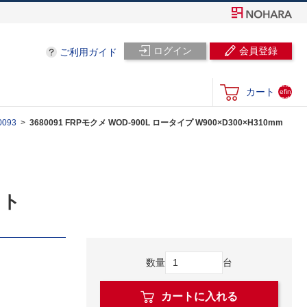
ログイン
会員登録
ご利用ガイド
und
カート
efin
ed
093
3680091 FRPモクメ WOD-900L ロータイプ W900×D300×H310mm
イト
数量
台
カートに入れる