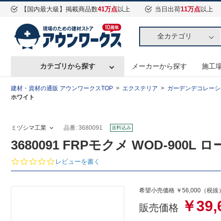
【国内最大級】掲載商品数
41万点
以上
当日出荷
11万点
以上
全カテゴリ
カテゴリから探す
メーカーから探す
施工
建材・資材の通販 アウンワークスTOP
エクステリア
ガーデンデコレーシ
ホワイト
ミヅシマ工業
品番: 3680091
送料込み
3680091 FRPモクメ WOD-900L 
0.
レビューを書く
0
s
t
希望小売価格 ￥56,000（税抜
a
￥39,
r
販売価格
r
a