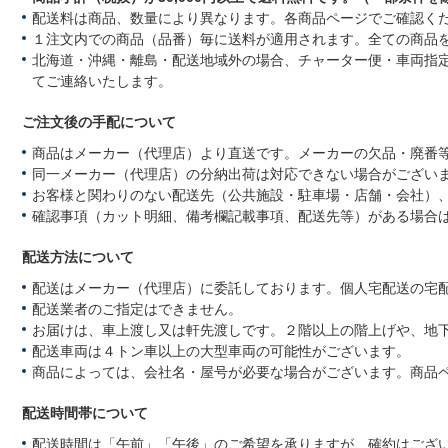
配送料は商品、数量により異なります。各商品ページでご確認く
１注文内での商品（品番）毎に送料が適用されます。全ての商品
北海道・沖縄・離島・配送地域外の場合、チャーター便・車両指
てご連絡いたします。
ご注文後の手配について
商品はメーカー（代理店）より直送です。メーカーの欠品・廃番
同一メーカー（代理店）の分納出荷は対応できない場合がござい
お客様と関わりのない配送先（公共施設・駐車場・店舗・会社）
確認事項（カット明細、備考欄記載事項、配送先等）がある場合
配送方法について
配送はメーカー（代理店）に委託しております。個人宅配送の宅
配送業者のご指定はできません。
お届けは、車上渡し又は軒先渡しです。２階以上の階上げや、地
配送車両は４トン車以上の大型車両の可能性がございます。
商品によっては、会社名・屋号が必要な場合がございます。商品
配送時間帯について
配送時間は「午前」「午後」のご希望を承りますが、確約はござ