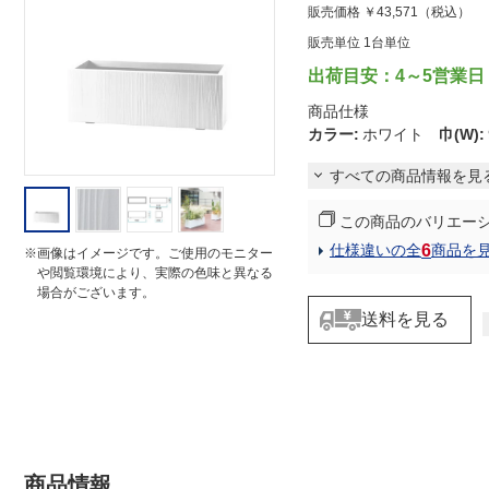
販売価格
￥43,571
（税込）
t
i
販売単位 1台単位
n
g
出荷目安：4～5営業日
商品仕様
カラー
:
ホワイト
巾(W)
:
すべての商品情報を見
この商品のバリエー
6
仕様違いの全
商品を
※画像はイメージです。ご使用のモニター
や閲覧環境により、実際の色味と異なる
場合がございます。
送料を見る
商品情報