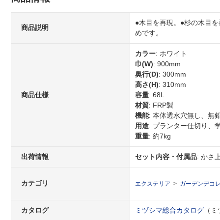
●木目を再現。●杉の木目
商品説明
めです。
カラー
: ホワイト
巾(W)
: 900mm
奥行(D)
: 300mm
高さ(H)
: 310mm
商品仕様
容量
: 68L
材質
: FRP製
機能
: 本体透水穴無し、
用途
: プランター仕切り、
重量
: 約7kg
出荷情報
セット内容・付属品
: か
カテゴリ
エクステリア
ガーデンデコ
カタログ
ミヅシマ総合カタログ
（ミヅ