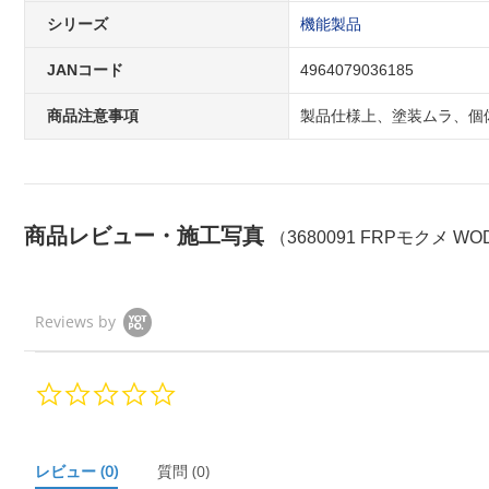
シリーズ
機能製品
JANコード
4964079036185
商品注意事項
製品仕様上、塗装ムラ、個
商品レビュー・施工写真
（3680091 FRPモクメ WO
Reviews by
0.
0
s
t
a
レビュー
(0)
質問
(0)
r